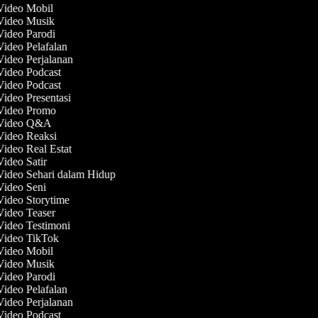
 Video Mobil
 Video Musik
 Video Parodi
Video Pelafalan
Video Perjalanan
 Video Podcast
 Video Podcast
Video Presentasi
 Video Promo
 Video Q&A
 Video Reaksi
Video Real Estat
Video Satir
Video Sehari dalam Hidup
 Video Seni
Video Storytime
 Video Teaser
Video Testimoni
 Video TikTok
 Video Mobil
 Video Musik
 Video Parodi
Video Pelafalan
Video Perjalanan
 Video Podcast