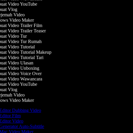
at Video YouTube
at Vlog
jemah Video
ows Video Maker
at Video Trailer Film
at Video Trailer Teaser
at Video Tur
at Video Tur Rumah
at Video Tutorial
at Video Tutorial Makeup
at Video Tutorial Tari
at Video Ulasan
at Video Unboxing
at Video Voice Over
at Video Wawancara
at Video YouTube
at Vlog
jemah Video
ows Video Maker
Editor Dubbing Video
Editor Film
Editor Video
Generator Auto-Subtitle
Mac Video Maker