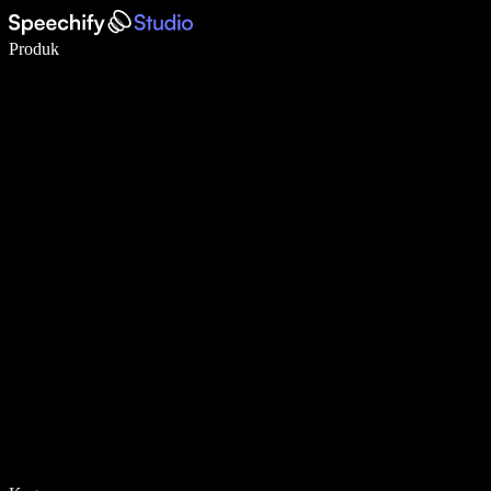
Menulis 5× lebih cepat dengan dikte suara
Produk
Pelajari lebih lanjut