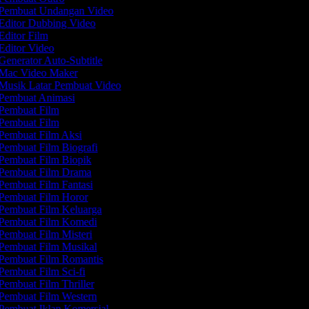
Pembuat Undangan Video
Editor Dubbing Video
Editor Film
Editor Video
Generator Auto-Subtitle
Mac Video Maker
Musik Latar Pembuat Video
Pembuat Animasi
Pembuat Film
Pembuat Film
Pembuat Film Aksi
Pembuat Film Biografi
Pembuat Film Biopik
Pembuat Film Drama
Pembuat Film Fantasi
Pembuat Film Horor
Pembuat Film Keluarga
Pembuat Film Komedi
Pembuat Film Misteri
Pembuat Film Musikal
Pembuat Film Romantis
Pembuat Film Sci-fi
Pembuat Film Thriller
Pembuat Film Western
Pembuat Iklan Komersial