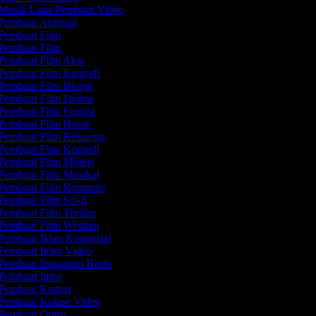
Musik Latar Pembuat Video
Pembuat Animasi
Pembuat Film
Pembuat Film
Pembuat Film Aksi
Pembuat Film Biografi
Pembuat Film Biopik
Pembuat Film Drama
Pembuat Film Fantasi
Pembuat Film Horor
Pembuat Film Keluarga
Pembuat Film Komedi
Pembuat Film Misteri
Pembuat Film Musikal
Pembuat Film Romantis
Pembuat Film Sci-fi
Pembuat Film Thriller
Pembuat Film Western
Pembuat Iklan Komersial
Pembuat Iklan Video
Pembuat Instagram Reels
Pembuat Intro
Pembuat Kartun
Pembuat Kolase Video
Pembuat Outro