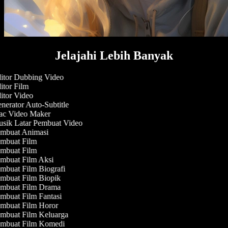
Jelajahi Lebih Banyak
itor Dubbing Video
tor Film
tor Video
erator Auto-Subtitle
c Video Maker
sik Latar Pembuat Video
mbuat Animasi
mbuat Film
mbuat Film
mbuat Film Aksi
mbuat Film Biografi
mbuat Film Biopik
mbuat Film Drama
mbuat Film Fantasi
mbuat Film Horor
mbuat Film Keluarga
mbuat Film Komedi