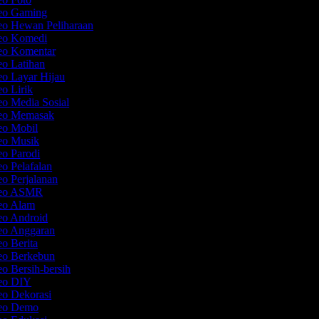
deo Gaming
eo Hewan Peliharaan
deo Komedi
deo Komentar
eo Latihan
eo Layar Hijau
eo Lirik
eo Media Sosial
deo Memasak
deo Mobil
deo Musik
eo Parodi
eo Pelafalan
eo Perjalanan
ideo ASMR
deo Alam
deo Android
deo Anggaran
eo Berita
deo Berkebun
eo Bersih-bersih
deo DIY
eo Dekorasi
deo Demo