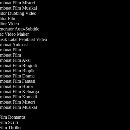
mbuat Film Misteri
mbuat Film Musikal
itor Dubbing Video
tor Film
tor Video
erator Auto-Subtitle
c Video Maker
sik Latar Pembuat Video
mbuat Animasi
mbuat Film
mbuat Film
mbuat Film Aksi
mbuat Film Biografi
mbuat Film Biopik
mbuat Film Drama
mbuat Film Fantasi
mbuat Film Horor
mbuat Film Keluarga
mbuat Film Komedi
mbuat Film Misteri
mbuat Film Musikal
 Film Romantis
Film Sci-fi
Film Thriller