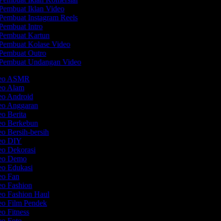
Pembuat Iklan Video
Pembuat Instagram Reels
Pembuat Intro
Pembuat Kartun
Pembuat Kolase Video
Pembuat Outro
Pembuat Undangan Video
ideo ASMR
deo Alam
deo Android
deo Anggaran
eo Berita
deo Berkebun
eo Bersih-bersih
deo DIY
eo Dekorasi
deo Demo
eo Edukasi
deo Fan
eo Fashion
eo Fashion Haul
eo Film Pendek
eo Fitness
eo Foto