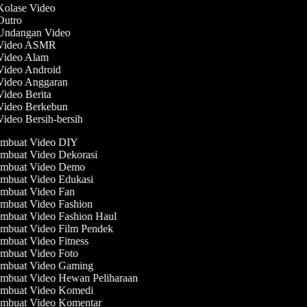
 Kolase Video
 Outro
 Undangan Video
 Video ASMR
 Video Alam
 Video Android
 Video Anggaran
Video Berita
 Video Berkebun
Video Bersih-bersih
mbuat Video DIY
mbuat Video Dekorasi
mbuat Video Demo
mbuat Video Edukasi
mbuat Video Fan
mbuat Video Fashion
mbuat Video Fashion Haul
mbuat Video Film Pendek
mbuat Video Fitness
mbuat Video Foto
mbuat Video Gaming
mbuat Video Hewan Peliharaan
mbuat Video Komedi
mbuat Video Komentar