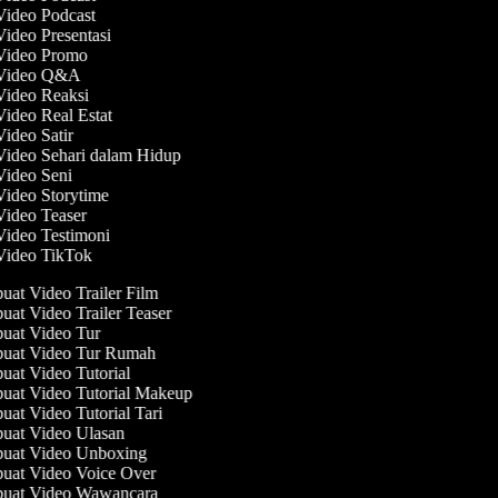
 Video Podcast
Video Presentasi
 Video Promo
 Video Q&A
 Video Reaksi
Video Real Estat
Video Satir
Video Sehari dalam Hidup
 Video Seni
Video Storytime
 Video Teaser
Video Testimoni
 Video TikTok
at Video Trailer Film
at Video Trailer Teaser
at Video Tur
at Video Tur Rumah
at Video Tutorial
at Video Tutorial Makeup
at Video Tutorial Tari
at Video Ulasan
at Video Unboxing
at Video Voice Over
at Video Wawancara