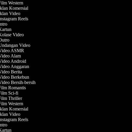
 Film Western
Iklan Komersial
Iklan Video
Instagram Reels
Intro
 Kartun
 Kolase Video
 Outro
 Undangan Video
 Video ASMR
 Video Alam
 Video Android
 Video Anggaran
Video Berita
 Video Berkebun
Video Bersih-bersih
 Film Romantis
Film Sci-fi
Film Thriller
 Film Western
Iklan Komersial
Iklan Video
Instagram Reels
Intro
 Kartun