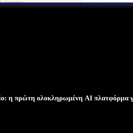
dio: η πρώτη ολοκληρωμένη AI πλατφόρμα γ