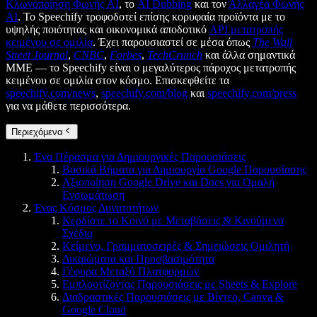
Κλωνοποίηση Φωνής AI
, το
AI Dubbing
και τον
Αλλαγέα Φωνής
AI
. Το Speechify τροφοδοτεί επίσης κορυφαία προϊόντα με το
υψηλής ποιότητας και οικονομικά αποδοτικό
API μετατροπής
κειμένου σε ομιλία
. Έχει παρουσιαστεί σε μέσα όπως
The Wall
Street Journal
,
CNBC
,
Forbes
,
TechCrunch
και άλλα σημαντικά
ΜΜΕ — το Speechify είναι ο μεγαλύτερος πάροχος μετατροπής
κειμένου σε ομιλία στον κόσμο. Επισκεφθείτε τα
speechify.com/news
,
speechify.com/blog
και
speechify.com/press
για να μάθετε περισσότερα.
Περιεχόμενα
Ένα Πέρασμα για Δημιουργικές Παρουσιάσεις
Βασικά Βήματα για Δημιουργία Google Παρουσίασης
Αξιοποίηση Google Drive και Docs για Ομαλή
Ενσωμάτωση
Ένας Κόσμος Δυνατοτήτων
Κερδίστε το Κοινό με Μεταβάσεις & Κινούμενα
Σχέδια
Κείμενο, Γραμματοσειρές & Σημειώσεις Ομιλητή
Δικαιώματα και Προσβασιμότητα
Γέφυρα Μεταξύ Πλατφορμών
Εμπλουτίζοντας Παρουσιάσεις με Sheets & Explore
Διαδραστικές Παρουσιάσεις με Βίντεο, Canva &
Google Cloud