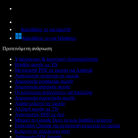
Κατεβάστε το για macOS
Κατεβάστε το για Windows
Προτεινόμενη ανάγνωση
Υπαγόρευση & φωνητική πληκτρολόγηση
Βοηθός φωνής με ΤΝ
Μετατροπή PDF σε ομιλία για Android
Αναγνώστης κειμένου σε ομιλία
Δημιουργία γυναικείας φωνής
Δημιουργία ανδρικής φωνής
Οι καλύτεροι αναγνώστες για δυσλεξία
Δημιουργία ρομποτικής φωνής
Anime κείμενο σε ομιλία
Αλλαγή φωνής με ΤΝ
Αναγνώστης PDF με ήχο
Μπορεί το Google Docs να μου διαβάζει κείμενο;
Επέκταση Chrome για μετατροπή κειμένου σε ομιλία
Κείμενο σε ομιλία στα χίντι
Ανάγνωση PDF δυνατά