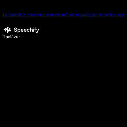
Το Speechify λανσάρει τη φωνητική πληκτρολόγηση (υπαγόρευση)
Γράψτε 5× πιο γρήγορα με φωνητική πληκτρολόγηση
Προϊόντα
Μάθετε περισσότερα