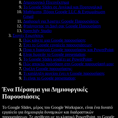
Δημιουργικό Πλεονέκτημα
Το Google Slides σε Αγγλικά και Πορτογαλικά
Μαθήματα, Πόροι Google LLC & Ενσωμάτωση
Gmail
Διαδρομή για Άριστες Google Παρουσιάσεις
Φτιάχνοντας τη Δική σας Google Παρουσίαση
Speechify Studio
Συχνές Ερωτήσεις
Πώς κάνετε μια Google παρουσίαση;
Έχει το Google εργαλείο παρουσιάσεων;
Ποια η διαφορά Google παρουσίασης και PowerPoint;
Είναι δωρεάν το Google presentation;
Το Google Slides μοιάζει με PowerPoint;
Πώς αποκτώ πρόσβαση στη Google παρουσίασή μου;
Οφέλη Google παρουσίασης;
Τι κατάληξη αρχείου έχει η Google παρουσίαση;
Τι είναι το Google presentation;
Ένα Πέρασμα για Δημιουργικές
Παρουσιάσεις
Το Google Slides, μέρος του Google Workspace, είναι ένα δυνατό
εργαλείο για δημιουργία δυναμικών και διαδραστικών
παρουσιάσεων. Σε αντίθεση με το κλασικό PowerPoint, το Google