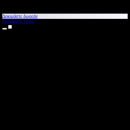
Δοκιμάστε δωρεάν
Κατεβάστε τώρα
Προϊόντα
Κείμενο σε Ομιλία
Εφαρμογές για iPhone & iPad
Εφαρμογή για Android
Επέκταση για Chrome
Επέκταση για Edge
Web εφαρμογή
Εφαρμογή για Mac
Εφαρμογή για Windows