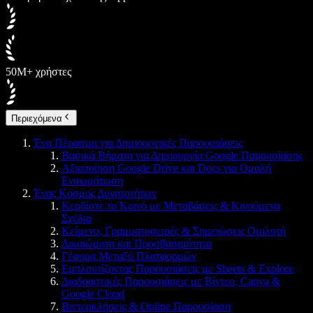
50M+ χρήστες
Περιεχόμενα
Ένα Πέρασμα για Δημιουργικές Παρουσιάσεις
Βασικά Βήματα για Δημιουργία Google Παρουσίασης
Αξιοποίηση Google Drive και Docs για Ομαλή
Ενσωμάτωση
Ένας Κόσμος Δυνατοτήτων
Κερδίστε το Κοινό με Μεταβάσεις & Κινούμενα
Σχέδια
Κείμενο, Γραμματοσειρές & Σημειώσεις Ομιλητή
Δικαιώματα και Προσβασιμότητα
Γέφυρα Μεταξύ Πλατφορμών
Εμπλουτίζοντας Παρουσιάσεις με Sheets & Explore
Διαδραστικές Παρουσιάσεις με Βίντεο, Canva &
Google Cloud
Βιντεοκλήσεις & Online Παρουσίαση