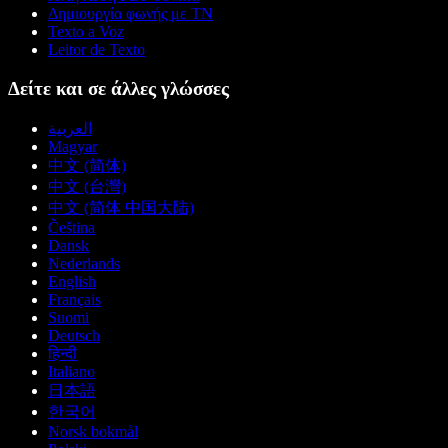
Δημιουργία φωνής με ΤΝ
Texto a Voz
Leitor de Texto
Δείτε και σε άλλες γλώσσες
العربية
Magyar
中文 (简体)
中文 (台灣)
中文 (简体 中国大陆)
Čeština
Dansk
Nederlands
English
Français
Suomi
Deutsch
हिन्दी
Italiano
日本語
한국어
Norsk bokmål