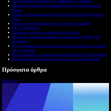
Πώς να χρησιμοποιήσετε το TalkBack σε Android
Καλύτερη εφαρμογή μετατροπής κειμένου σε ομιλία για
iPhone
Καλύτερες Εφαρμογές και Εργαλεία Text to Speech για το
2026
Καλύτερα προγράμματα text to speech για macOS
Τιμές Freedom.to
Γεννήτριες φωνής για υποστήριξη πελατών
Καλύτερες δωρεάν εφαρμογές κειμένου σε ομιλία: Τα 5
κορυφαία
Οι 5 κορυφαίες επεκτάσεις μετατροπής κειμένου σε ομιλία
για το Chrome
Πώς να διαβάζετε γρηγορότερα & να θυμάστε περισσότερα
Καλύτερη μετατροπή κειμένου σε ομιλία για WordPress
Πρόσφατα άρθρα
Δείτε όλα