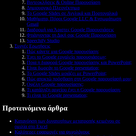
Βιντεοκλήσεις & Online Παρουσίαση
Δημιουργικό Πλεονέκτημα
Το Google Slides σε Αγγλικά και Πορτογαλικά
Μαθήματα, Πόροι Google LLC & Ενσωμάτωση
Gmail
Διαδρομή για Άριστες Google Παρουσιάσεις
Φτιάχνοντας τη Δική σας Google Παρουσίαση
Speechify Studio
Συχνές Ερωτήσεις
Πώς κάνετε μια Google παρουσίαση;
Έχει το Google εργαλείο παρουσιάσεων;
Ποια η διαφορά Google παρουσίασης και PowerPoint;
Είναι δωρεάν το Google presentation;
Το Google Slides μοιάζει με PowerPoint;
Πώς αποκτώ πρόσβαση στη Google παρουσίασή μου;
Οφέλη Google παρουσίασης;
Τι κατάληξη αρχείου έχει η Google παρουσίαση;
Τι είναι το Google presentation;
Προτεινόμενα άρθρα
Κατανόηση των δυνατοτήτων μετατροπής κειμένου σε
ομιλία στο Excel
Καλύτερες εφαρμογές για ψυχολόγους