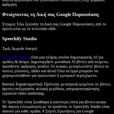
αφήγηση.
Φτιάχνοντας τη Δική σας Google Παρουσίαση
Έτοιμοι; Εδώ ξεκινάτε τη δική σας Google Παρουσίαση, από το
πρώτο κλικ ως το τελευταίο slide.
Speechify Studio
Τιμή: Δωρεάν δοκιμή
Speechify Studio
είναι μια πλήρης σουίτα δημιουργικής AI για
ομάδες & άτομα. Δημιουργήστε μοναδικά AI βίντεο από κείμενο,
προσθέστε αφήγηση, φτιάξτε AI avatars, μεταγλωττίστε βίντεο σε
πολλές γλώσσες, slides και άλλα! Όλα τα έργα μπορούν να
χρησιμοποιηθούν για προσωπικό ή εμπορικό περιεχόμενο.
Βασικά Χαρακτηριστικά
: Πρότυπα, μετατροπή κειμένου σε βίντεο,
άμεση επεξεργασία, αλλαγή μεγέθους, απομαγνητοφώνηση,
εργαλεία video marketing.
Το Speechify είναι ξεκάθαρα η καλύτερη λύση για βίντεο-avatar.
Με άψογη ενσωμάτωση με τα προϊόντα, το Speechify Studio είναι
ιδανικό για κάθε ομάδα. # Συχνές Ερωτήσεις για Google