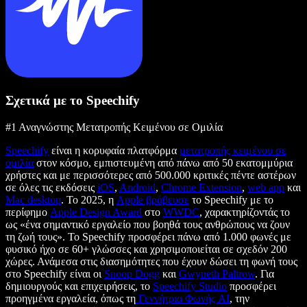
Σχετικά με το Speechify
#1 Αναγνώστης Μετατροπής Κειμένου σε Ομιλία
Speechify
είναι η κορυφαία πλατφόρμα
μετατροπής κειμένου σε
ομιλία
στον κόσμο, εμπιστευμένη από πάνω από 50 εκατομμύρια
χρήστες και με περισσότερες από 500.000 κριτικές πέντε αστέρων
σε όλες τις εκδόσεις
iOS
,
Android
,
Chrome Extension
,
web app
και
Mac desktop
. Το 2025, η
Apple βράβευσε
το Speechify με το
περίφημο
Apple Design Award
στο
WWDC
, χαρακτηρίζοντάς το
ως «ένα σημαντικό εργαλείο που βοηθά τους ανθρώπους να ζουν
τη ζωή τους». Το Speechify προσφέρει πάνω από 1.000 φωνές με
φυσικό ήχο σε 60+ γλώσσες και χρησιμοποιείται σε σχεδόν 200
χώρες. Ανάμεσα στις διασημότητες που έχουν δώσει τη φωνή τους
στο Speechify είναι οι
Snoop Dogg
και
Gwyneth Paltrow
. Για
δημιουργούς και επιχειρήσεις, το
Speechify Studio
προσφέρει
προηγμένα εργαλεία, όπως τη
Γεννήτρια Φωνής AI
, την