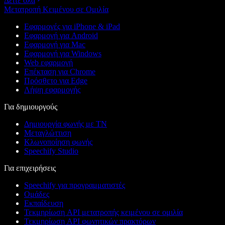
Δείτε όλα
Μετατροπή Κειμένου σε Ομιλία
Εφαρμογές για iPhone & iPad
Εφαρμογή για Android
Εφαρμογή για Mac
Εφαρμογή για Windows
Web εφαρμογή
Επέκταση για Chrome
Πρόσθετο για Edge
Λήψη εφαρμογής
Για δημιουργούς
Δημιουργία φωνής με ΤΝ
Μεταγλώττιση
Κλωνοποίηση φωνής
Speechify Studio
Για επιχειρήσεις
Speechify για προγραμματιστές
Ομάδες
Εκπαίδευση
Τεκμηρίωση API μετατροπής κειμένου σε ομιλία
Τεκμηρίωση API φωνητικών πρακτόρων