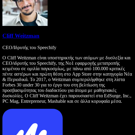
Cliff Weitzman
CEO/Ιδρυτής του Speechify
Ο Cliff Weitzman είναι υποστηρικτής των ατόμων με δυσλεξία και
CEO/ιδρυτής του Speechify, της Νο1 εφαρμογής μετατροπής
κειμένου σε ομιλία παγκοσμίως, με πάνω από 100.000 κριτικές
πέντε αστέρων και πρώτη θέση στο App Store στην κατηγορία Νέα
& Περιοδικά. Το 2017, ο Weitzman συμπεριλήφθηκε στη λίστα
Forbes 30 under 30 για το έργο του στη βελτίωση της
προσβασιμότητας του διαδικτύου για άτομα με μαθησιακές
δυσκολίες. Ο Cliff Weitzman έχει παρουσιαστεί στα EdSurge, Inc.,
PC Mag, Entrepreneur, Mashable και σε άλλα κορυφαία μέσα.