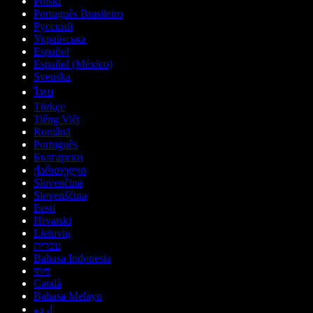
Polski
Português Brasileiro
Русский
Українська
Español
Español (México)
Svenska
ไทย
Türkçe
Tiếng Việt
Română
Português
Български
ქართული
Slovenčina
Slovenščina
Eesti
Hrvatski
Lietuvių
עברית
Bahasa Indonesia
বাংলা
Català
Bahasa Melayu
اردو