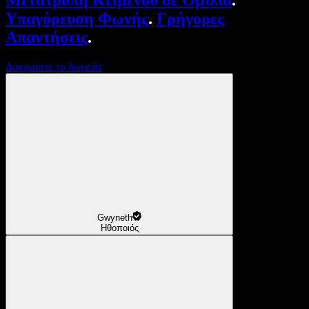
Μετατροπή Κειμένου σε Ομιλία
.
Υπαγόρευση Φωνής
.
Γρήγορες
Απαντήσεις
.
Δοκιμάστε το δωρεάν
Gwyneth
Ηθοποιός