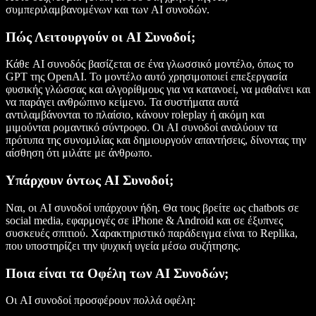
συμπεριλαμβανομένων και των AI συνοδών.
Πώς Λειτουργούν οι AI Συνοδοί;
Κάθε AI συνοδός βασίζεται σε ένα γλωσσικό μοντέλο, όπως το
GPT της OpenAI. Το μοντέλο αυτό χρησιμοποιεί επεξεργασία
φυσικής γλώσσας και αλγορίθμους για να κατανοεί, να μαθαίνει και
να παράγει ανθρώπινο κείμενο. Τα συστήματα αυτά
αντιλαμβάνονται το πλαίσιο, κάνουν roleplay ή ακόμη και
μιμούνται ρομαντικό σύντροφο. Οι AI συνοδοί αναλύουν τα
πρότυπα της συνομιλίας και δημιουργούν απαντήσεις, δίνοντας την
αίσθηση ότι μιλάτε με άνθρωπο.
Υπάρχουν όντως AI Συνοδοί;
Ναι, οι AI συνοδοί υπάρχουν ήδη. Θα τους βρείτε ως chatbots σε
social media, εφαρμογές σε iPhone & Android και σε έξυπνες
συσκευές σπιτιού. Χαρακτηριστικό παράδειγμα είναι το Replika,
που υποστηρίζει την ψυχική υγεία μέσω συζήτησης.
Ποια είναι τα Οφέλη των AI Συνοδών;
Οι AI συνοδοί προσφέρουν πολλά οφέλη: