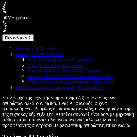
50M+ χρήστες
Περιεχόμενα
Τι είναι η AI Συνοδία;
Άνοδος των AI Συνοδών
Πώς Λειτουργούν οι AI Συνοδοί;
Υπάρχουν όντως AI Συνοδοί;
Ποια είναι τα Οφέλη των AI Συνοδών;
Διαφορά AI Συνοδών & Εικονικών Βοηθών
Ποιος πρέπει να χρησιμοποιήσει AI συνοδό;
Top 8 Λογισμικά ή Εφαρμογές AI Συνοδών:
Στην εποχή της τεχνητής νοημοσύνης (AI), οι σχέσεις των
ανθρώπων αλλάζουν ριζικά. Ένας AI συνοδός, συχνά
αποκαλούμενος AI φίλος ή εικονικός συνοδός, είναι προϊόν αυτής
της τεχνολογικής εξέλιξης. Αυτοί οι συνοδοί είναι bots με μηχανική
μάθηση που μιμούνται αληθινή κοινωνική αλληλεπίδραση,
προσφέροντας συντροφιά με ρεαλιστική, ανθρώπινη επικοινωνία.
Τι είναι η AI Συνοδία;