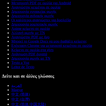
Μετατροπή PDF σε ομιλία για Android
Αναγνώστης κειμένου σε ομιλία
Δημιουργία γυναικείας φωνής
Δημιουργία ανδρικής φωνής
Οι καλύτεροι αναγνώστες για δυσλεξία
Δημιουργία ρομποτικής φωνής
Anime κείμενο σε ομιλία
Αλλαγή φωνής με ΤΝ
Αναγνώστης PDF με ήχο
Μπορεί το Google Docs να μου διαβάζει κείμενο;
Επέκταση Chrome για μετατροπή κειμένου σε ομιλία
Κείμενο σε ομιλία στα χίντι
Ανάγνωση PDF δυνατά
Δημιουργία φωνής με ΤΝ
Texto a Voz
Leitor de Texto
Δείτε και σε άλλες γλώσσες
العربية
Magyar
中文 (简体)
中文 (台灣)
中文 (简体 中国大陆)