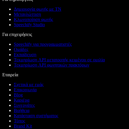
Δημιουργία φωνής με ΤΝ
Μεταγλώττιση
Κλωνοποίηση φωνής
Speechify Studio
Για επιχειρήσεις
Speechify για προγραμματιστές
Ομάδες
Εκπαίδευση
Τεκμηρίωση API μετατροπής κειμένου σε ομιλία
Τεκμηρίωση API φωνητικών πρακτόρων
Εταιρεία
Σχετικά με εμάς
Επικοινωνία
Blog
Καριέρα
Συνεργάτες
Βοήθεια
Κατάσταση συστήματος
Τύπος
Brand Kit