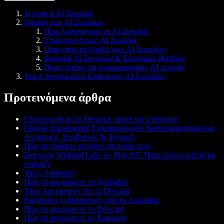
Τι είναι η AI Συνοδία;
Άνοδος των AI Συνοδών
Πώς Λειτουργούν οι AI Συνοδοί;
Υπάρχουν όντως AI Συνοδοί;
Ποια είναι τα Οφέλη των AI Συνοδών;
Διαφορά AI Συνοδών & Εικονικών Βοηθών
Ποιος πρέπει να χρησιμοποιήσει AI συνοδό;
Top 8 Λογισμικά ή Εφαρμογές AI Συνοδών:
Προτεινόμενα άρθρα
Επικοινωνία με τη Descript: email και τηλέφωνο
Οδηγός Δημιουργίας Ενδιαφερουσών Βιντεοπαρουσιάσεων:
Λογισμικό, Συμβουλές & Τεχνικές
Πώς να γράψετε σενάριο για voice over
Σύγκριση Wellsaid Labs vs. Play.HT: Ποια είναι η καλύτερη
επιλογή;
Τιμές Animaker
Πώς να ακυρώσετε το Animaker
Τιμές και κριτικές για το Descript
Καλύτερες εναλλακτικές από το Animaker
Πώς να ακυρώσετε το Descript
Πώς να ακυρώσετε το Kapwing