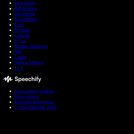
Български
ქართული
Slovenčina
Slovenščina
Eesti
Hrvatski
Lietuvių
עברית
Bahasa Indonesia
বাংলা
Català
Bahasa Melayu
اردو
Προτιμήσεις cookies
Όροι χρήσης
Πολιτική απορρήτου
© Speechify Inc 2026