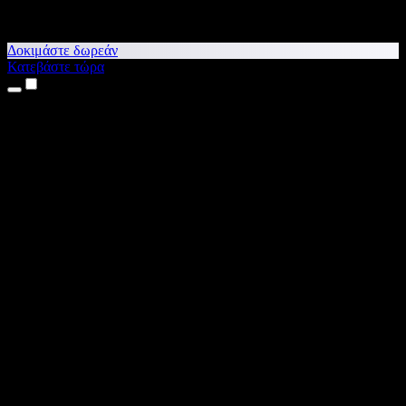
Δοκιμάστε δωρεάν
Κατεβάστε τώρα
Προϊόντα
Κείμενο σε Ομιλία
Εφαρμογές για iPhone & iPad
Εφαρμογή για Android
Επέκταση για Chrome
Επέκταση για Edge
Web εφαρμογή
Εφαρμογή για Mac
Εφαρμογή για Windows