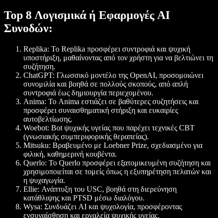
Top 8 Λογισμικά ή Εφαρμογές AI
Συνοδών:
Replika
: Το Replika προσφέρει συντροφιά και ψυχική
υποστήριξη, μαθαίνοντας από τον χρήστη για να βελτιώνει τη
συζήτηση.
ChatGPT
: Γλωσσικό μοντέλο της OpenAI, προσομοιώνει
συνομιλία και βοηθά σε πολλούς σκοπούς, από απλή
συντροφιά έως δημιουργία περιεχομένου.
Anima
: Το Anima εστιάζει σε βαθύτερες συζητήσεις και
προσφέρει συναισθηματική στήριξη και ευκαιρίες
αυτοβελτίωσης.
Woebot
: Bot ψυχικής υγείας που παρέχει τεχνικές CBT
(γνωσιακής συμπεριφορικής θεραπείας).
Mitsuku
: Βραβευμένο με Loebner Prize, σχεδιασμένο για
φιλική, καθημερινή κουβέντα.
Querlo
: Το Querlo προσφέρει εξατομικευμένη συζήτηση και
χρησιμοποιείται σε τομείς όπως η εξυπηρέτηση πελατών και
η ψυχαγωγία.
Ellie
: Ανάπτυξη του USC, βοηθά στη διερεύνηση
κατάθλιψης και PTSD μέσω διαλόγου.
Wysa
: Συνδυάζει AI και ψυχολογία, προσφέροντας
ενσυναίσθηση και εργαλεία ψυχικής υγείας.