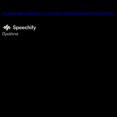
Το Speechify λανσάρει τη φωνητική πληκτρολόγηση (υπαγόρευση)
Γράψτε 5× πιο γρήγορα με φωνητική πληκτρολόγηση
Προϊόντα
Μάθετε περισσότερα