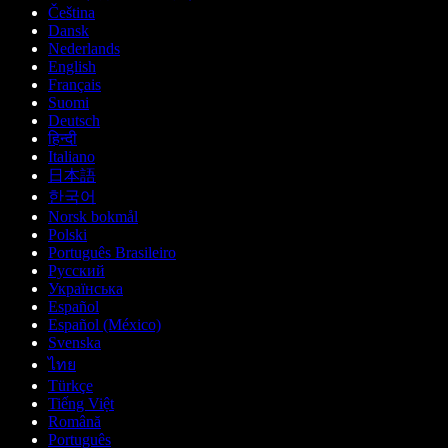
Čeština
Dansk
Nederlands
English
Français
Suomi
Deutsch
हिन्दी
Italiano
日本語
한국어
Norsk bokmål
Polski
Português Brasileiro
Русский
Українська
Español
Español (México)
Svenska
ไทย
Türkçe
Tiếng Việt
Română
Português