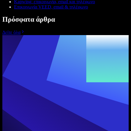
Kapwing: επικοινωνία, email και τηλέφωνο
Επικοινωνία VEED, email & τηλέφωνο
Πρόσφατα άρθρα
Δείτε όλα