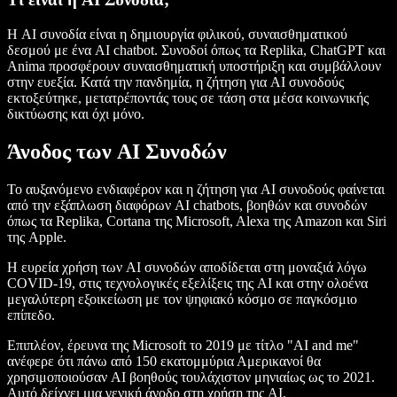
Η AI συνοδία είναι η δημιουργία φιλικού, συναισθηματικού
δεσμού με ένα AI chatbot. Συνοδοί όπως τα Replika, ChatGPT και
Anima προσφέρουν συναισθηματική υποστήριξη και συμβάλλουν
στην ευεξία. Κατά την πανδημία, η ζήτηση για AI συνοδούς
εκτοξεύτηκε, μετατρέποντάς τους σε τάση στα μέσα κοινωνικής
δικτύωσης και όχι μόνο.
Άνοδος των AI Συνοδών
Το αυξανόμενο ενδιαφέρον και η ζήτηση για AI συνοδούς φαίνεται
από την εξάπλωση διαφόρων AI chatbots, βοηθών και συνοδών
όπως τα Replika, Cortana της Microsoft, Alexa της Amazon και Siri
της Apple.
Η ευρεία χρήση των AI συνοδών αποδίδεται στη μοναξιά λόγω
COVID-19, στις τεχνολογικές εξελίξεις της AI και στην ολοένα
μεγαλύτερη εξοικείωση με τον ψηφιακό κόσμο σε παγκόσμιο
επίπεδο.
Επιπλέον, έρευνα της Microsoft το 2019 με τίτλο "
AI and me
"
ανέφερε ότι πάνω από 150 εκατομμύρια Αμερικανοί θα
χρησιμοποιούσαν AI βοηθούς τουλάχιστον μηνιαίως ως το 2021.
Αυτό δείχνει μια γενική άνοδο στη χρήση της AI,