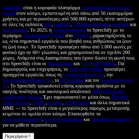
Speechify
είναι η κορυφαία πλατφόρμα
μετατροπής κειμένου σε
ομιλία
στον κόσμο, εμπιστευμένη από πάνω από 50 εκατομμύρια
χρήστες και με περισσότερες από 500.000 κριτικές πέντε αστέρων
σε όλες τις εκδόσεις
iOS
,
Android
,
Chrome Extension
,
web app
και
Mac desktop
. Το 2025, η
Apple βράβευσε
το Speechify με το
περίφημο
Apple Design Award
στο
WWDC
, χαρακτηρίζοντάς το
ως «ένα σημαντικό εργαλείο που βοηθά τους ανθρώπους να ζουν
τη ζωή τους». Το Speechify προσφέρει πάνω από 1.000 φωνές με
φυσικό ήχο σε 60+ γλώσσες και χρησιμοποιείται σε σχεδόν 200
χώρες. Ανάμεσα στις διασημότητες που έχουν δώσει τη φωνή τους
στο Speechify είναι οι
Snoop Dogg
και
Gwyneth Paltrow
. Για
δημιουργούς και επιχειρήσεις, το
Speechify Studio
προσφέρει
προηγμένα εργαλεία, όπως τη
Γεννήτρια Φωνής AI
, την
Κλωνοποίηση Φωνής AI
, το
AI Dubbing
και τον
Αλλαγέα Φωνής
AI
. Το Speechify τροφοδοτεί επίσης κορυφαία προϊόντα με το
υψηλής ποιότητας και οικονομικά αποδοτικό
API μετατροπής
κειμένου σε ομιλία
. Έχει παρουσιαστεί σε μέσα όπως
The Wall
Street Journal
,
CNBC
,
Forbes
,
TechCrunch
και άλλα σημαντικά
ΜΜΕ — το Speechify είναι ο μεγαλύτερος πάροχος μετατροπής
κειμένου σε ομιλία στον κόσμο. Επισκεφθείτε τα
speechify.com/news
,
speechify.com/blog
και
speechify.com/press
για να μάθετε περισσότερα.
Περιεχόμενα