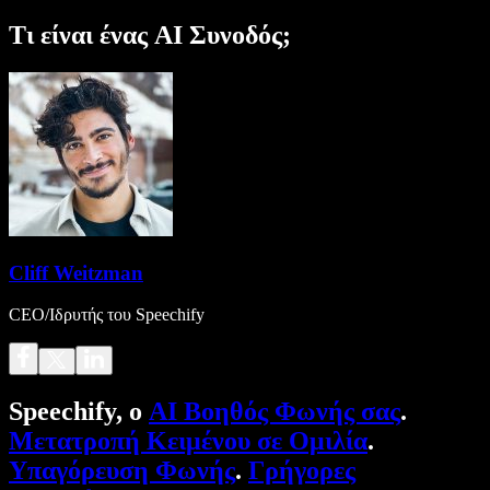
Τι είναι ένας AI Συνοδός;
Cliff Weitzman
CEO/Ιδρυτής του Speechify
Speechify, ο
AI Βοηθός Φωνής σας
.
Μετατροπή Κειμένου σε Ομιλία
.
Υπαγόρευση Φωνής
.
Γρήγορες