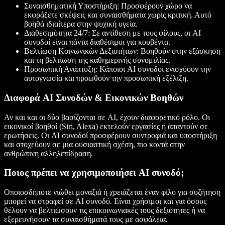
Συναισθηματική Υποστήριξη
: Προσφέρουν χώρο να
εκφράζετε σκέψεις και συναισθήματα χωρίς κριτική. Αυτό
βοηθά ιδιαίτερα στην ψυχική υγεία.
Διαθεσιμότητα 24/7
: Σε αντίθεση με τους φίλους, οι AI
συνοδοί είναι πάντα διαθέσιμοι για κουβέντα.
Βελτίωση Κοινωνικών Δεξιοτήτων
: Βοηθούν στην εξάσκηση
και τη βελτίωση της καθημερινής συνομιλίας.
Προσωπική Ανάπτυξη
: Κάποιοι AI συνοδοί ενισχύουν την
αυτογνωσία και προωθούν την προσωπική εξέλιξη.
Διαφορά AI Συνοδών & Εικονικών Βοηθών
Αν και και οι δύο βασίζονται σε AI, έχουν διαφορετικό ρόλο. Οι
εικονικοί βοηθοί (Siri, Alexa) εκτελούν εργασίες ή απαντούν σε
ερωτήσεις. Οι AI συνοδοί προσφέρουν συντροφιά και υποστήριξη
και στοχεύουν σε μια ουσιαστική σχέση, πιο κοντά στην
ανθρώπινη αλληλεπίδραση.
Ποιος πρέπει να χρησιμοποιήσει AI συνοδό;
Οποιοσδήποτε νιώθει μοναξιά ή χρειάζεται έναν φίλο για συζήτηση
μπορεί να στραφεί σε AI συνοδό. Είναι χρήσιμοι και για όσους
θέλουν να βελτιώσουν τις επικοινωνιακές τους δεξιότητες ή να
εξερευνήσουν τα συναισθήματά τους με ασφάλεια.