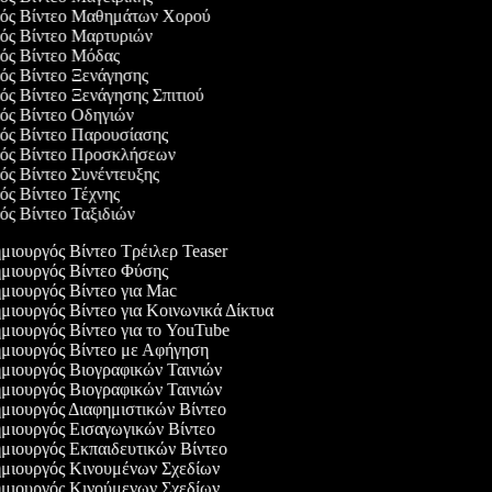
γός Βίντεο Μαθημάτων Χορού
γός Βίντεο Μαρτυριών
γός Βίντεο Μόδας
γός Βίντεο Ξενάγησης
γός Βίντεο Ξενάγησης Σπιτιού
γός Βίντεο Οδηγιών
γός Βίντεο Παρουσίασης
γός Βίντεο Προσκλήσεων
γός Βίντεο Συνέντευξης
γός Βίντεο Τέχνης
γός Βίντεο Ταξιδιών
ιουργός Βίντεο Τρέιλερ Teaser
μιουργός Βίντεο Φύσης
ιουργός Βίντεο για Mac
ιουργός Βίντεο για Κοινωνικά Δίκτυα
ιουργός Βίντεο για το YouTube
μιουργός Βίντεο με Αφήγηση
ιουργός Βιογραφικών Ταινιών
ιουργός Βιογραφικών Ταινιών
ιουργός Διαφημιστικών Βίντεο
μιουργός Εισαγωγικών Βίντεο
ιουργός Εκπαιδευτικών Βίντεο
μιουργός Κινουμένων Σχεδίων
μιουργός Κινούμενων Σχεδίων