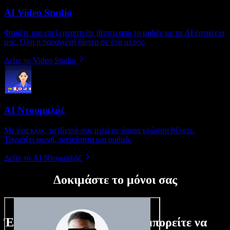
AI Video Studio
Φτιάξτε και επεξεργαστείτε βίντεο από το μηδέν με τα AI εργαλεία
μας. Όλη η παραγωγή βίντεο σε ένα μέρος.
Δείτε το Video Studio
AI Ντουμπλάζ
Με ένα κλικ, το βίντεό σας μιλά σε όποια γλώσσα θέλετε.
Ταιριάζει φωνή, τονικότητα και ρυθμό.
Δείτε το AI Ντουμπλάζ
Δοκιμάστε το μόνοι σας
Ένα μικρό δείγμα από όσα μπορείτε να