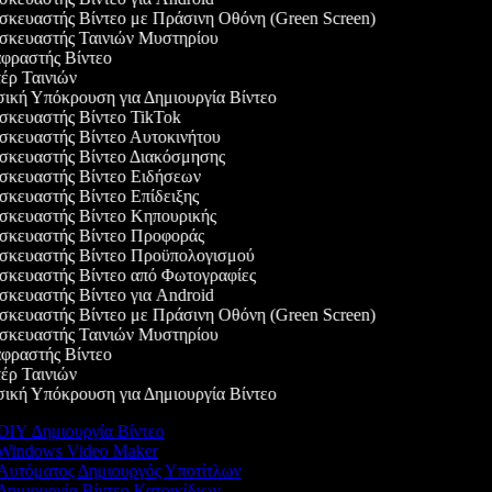
κευαστής Βίντεο με Πράσινη Οθόνη (Green Screen)
κευαστής Ταινιών Μυστηρίου
ραστής Βίντεο
ρ Ταινιών
κή Υπόκρουση για Δημιουργία Βίντεο
κευαστής Βίντεο TikTok
κευαστής Βίντεο Αυτοκινήτου
κευαστής Βίντεο Διακόσμησης
κευαστής Βίντεο Ειδήσεων
κευαστής Βίντεο Επίδειξης
κευαστής Βίντεο Κηπουρικής
κευαστής Βίντεο Προφοράς
κευαστής Βίντεο Προϋπολογισμού
κευαστής Βίντεο από Φωτογραφίες
κευαστής Βίντεο για Android
κευαστής Βίντεο με Πράσινη Οθόνη (Green Screen)
κευαστής Ταινιών Μυστηρίου
ραστής Βίντεο
ρ Ταινιών
κή Υπόκρουση για Δημιουργία Βίντεο
IY Δημιουργία Βίντεο
Windows Video Maker
Αυτόματος Δημιουργός Υποτίτλων
ημιουργία Βίντεο Κατοικίδιων