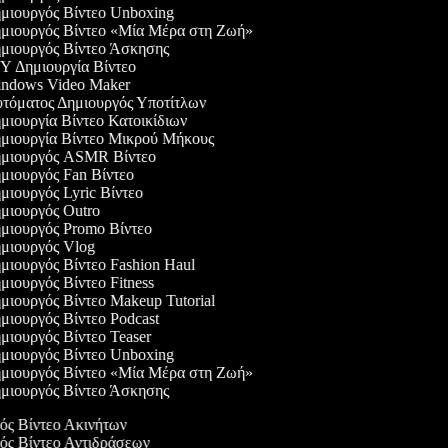
μιουργός Βίντεο Unboxing
μιουργός Βίντεο «Μία Μέρα στη Ζωή»
μιουργός Βίντεο Άσκησης
 Δημιουργία Βίντεο
ndows Video Maker
τόματος Δημιουργός Υποτίτλων
ιουργία Βίντεο Κατοικίδιων
μιουργία Βίντεο Μικρού Μήκους
μιουργός ASMR Βίντεο
ιουργός Fan Βίντεο
ιουργός Lyric Βίντεο
ιουργός Outro
μιουργός Promo Βίντεο
μιουργός Vlog
ιουργός Βίντεο Fashion Haul
ιουργός Βίντεο Fitness
ιουργός Βίντεο Makeup Tutorial
ιουργός Βίντεο Podcast
ιουργός Βίντεο Teaser
μιουργός Βίντεο Unboxing
μιουργός Βίντεο «Μία Μέρα στη Ζωή»
μιουργός Βίντεο Άσκησης
γός Βίντεο Ακινήτων
γός Βίντεο Αντιδράσεων