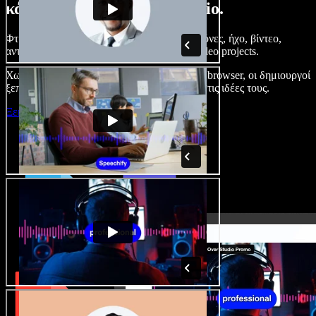
κάνετε με το Speechify Studio.
Φτιάξτε voice overs, προσθέστε δωρεάν εικόνες, ήχο, βίντεο,
αντιγραφή φωνής – ολοκληρωμένα audio/video projects.
Χωρίς καμπύλη εκμάθησης και με όλα στον browser, οι δημιουργοί
ξεπερνούν τα κλασικά όρια και δίνουν ζωή στις ιδέες τους.
Ξεκινήστε με το Studio