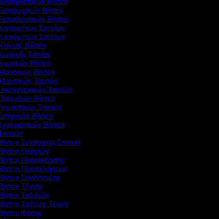
 Διαφημιστικών Βίντεο
 Εισαγωγικών Βίντεο
 Εκπαιδευτικών Βίντεο
 Κινουμένων Σχεδίων
 Κινούμενων Σχεδίων
 Κολλάζ Βίντεο
 Κωμικής Ταινίας
 Κωμικών Βίντεο
 Μουσικών Βίντεο
 Μουσικών Ταινιών
 Οικογενειακών Ταινιών
 Παρωδιών Βίντεο
 Ρομαντικών Ταινιών
 Σατιρικών Βίντεο
 Σχολιαστικών Βίντεο
 Ταινιών
 Βίντεο Ξενάγησης Σπιτιού
 Βίντεο Οδηγιών
 Βίντεο Παρουσίασης
 Βίντεο Προσκλήσεων
 Βίντεο Συνέντευξης
 Βίντεο Τέχνης
 Βίντεο Ταξιδιών
Βίντεο Τρέιλερ Teaser
 Βίντεο Φύσης