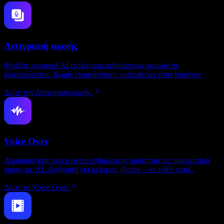
Αντιγραφή φωνής
Φτιάξτε ποιοτικά AI αντίγραφα ανθρώπινων φωνών σε
δευτερόλεπτα. Χωρίς εγκατάσταση, κατευθείαν στον browser.
Δείτε την Αντιγραφή φωνής
Voice Over
Δημιουργήστε voice overs ανθρώπινης ποιότητας σε πραγματικό
χρόνο με AI. Αφήγηση για κείμενα, βίντεο – σε κάθε στυλ.
Δείτε το Voice Over