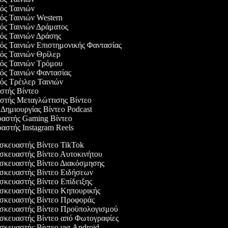
γός Ταινιών
γός Ταινιών Western
γός Ταινιών Δράματος
γός Ταινιών Δράσης
γός Ταινιών Επιστημονικής Φαντασίας
γός Ταινιών Θρίλερ
γός Ταινιών Τρόμου
γός Ταινιών Φαντασίας
γός Τρέιλερ Ταινιών
αστής Βίντεο
αστής Μεταγλώττισης Βίντεο
ο Δημιουργίας Βίντεο Podcast
υαστής Gaming Βίντεο
υαστής Instagram Reels
κευαστής Βίντεο TikTok
κευαστής Βίντεο Αυτοκινήτου
κευαστής Βίντεο Διακόσμησης
κευαστής Βίντεο Ειδήσεων
κευαστής Βίντεο Επίδειξης
κευαστής Βίντεο Κηπουρικής
κευαστής Βίντεο Προφοράς
κευαστής Βίντεο Προϋπολογισμού
κευαστής Βίντεο από Φωτογραφίες
κευαστής Βίντεο για Android