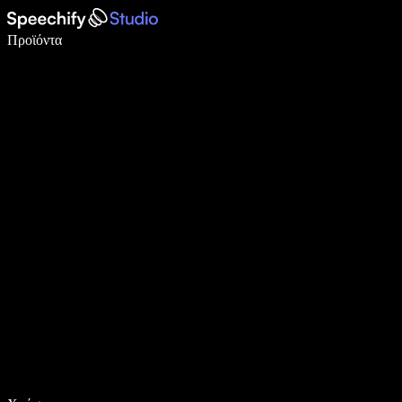
Γράψτε 5× πιο γρήγορα με φωνητική πληκτρολόγηση
Προϊόντα
Μάθετε περισσότερα