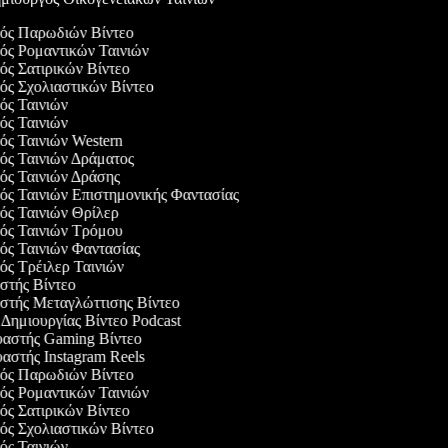
γός Παρωδιών Βίντεο
γός Ρομαντικών Ταινιών
γός Σατιρικών Βίντεο
γός Σχολιαστικών Βίντεο
γός Ταινιών
γός Ταινιών
γός Ταινιών Western
γός Ταινιών Δράματος
γός Ταινιών Δράσης
γός Ταινιών Επιστημονικής Φαντασίας
γός Ταινιών Θρίλερ
γός Ταινιών Τρόμου
γός Ταινιών Φαντασίας
γός Τρέιλερ Ταινιών
αστής Βίντεο
αστής Μεταγλώττισης Βίντεο
ο Δημιουργίας Βίντεο Podcast
υαστής Gaming Βίντεο
υαστής Instagram Reels
γός Παρωδιών Βίντεο
γός Ρομαντικών Ταινιών
γός Σατιρικών Βίντεο
γός Σχολιαστικών Βίντεο
γός Ταινιών