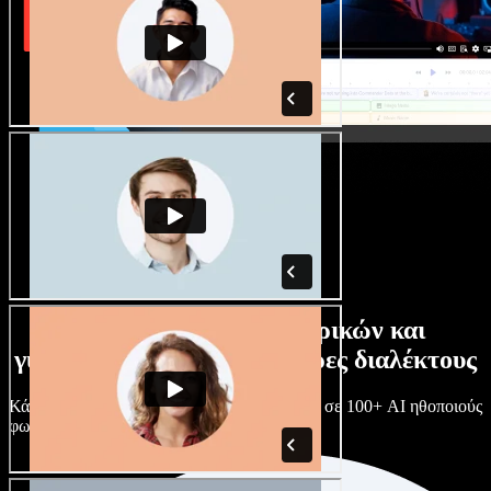
Τεράστια συλλογή ανδρικών και
γυναικείων φωνών με άπειρες διαλέκτους
Κάθε έργο είναι μοναδικό. Διάλεξε ανάμεσα σε 100+ AI ηθοποιούς
φωνής & διαλέκτους και κάν’ τους όπως θες.