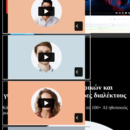
Τεράστια συλλογή ανδρικών και
γυναικείων φωνών με άπειρες διαλέκτους
Κάθε έργο είναι μοναδικό. Διάλεξε ανάμεσα σε 100+ AI ηθοποιούς
φωνής & διαλέκτους και κάν’ τους όπως θες.