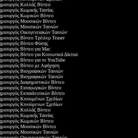
μιουργός Κολλάζ Βίντεο
μιουργός Κωμικής Ταινίας
μιουργός Κωμικών Βίντεο
μιουργός Μουσικών Βίντεο
μιουργός Μουσικών Ταινιών
μιουργός Οικογενειακών Ταινιών
μιουργός Βίντεο Τρέιλερ Teaser
μιουργός Βίντεο Φύσης
μιουργός Βίντεο για Mac
μιουργός Βίντεο για Κοινωνικά Δίκτυα
μιουργός Βίντεο για το YouTube
μιουργός Βίντεο με Αφήγηση
μιουργός Βιογραφικών Ταινιών
μιουργός Βιογραφικών Ταινιών
μιουργός Διαφημιστικών Βίντεο
μιουργός Εισαγωγικών Βίντεο
μιουργός Εκπαιδευτικών Βίντεο
μιουργός Κινουμένων Σχεδίων
μιουργός Κινούμενων Σχεδίων
μιουργός Κολλάζ Βίντεο
μιουργός Κωμικής Ταινίας
μιουργός Κωμικών Βίντεο
μιουργός Μουσικών Βίντεο
μιουργός Μουσικών Ταινιών
μιουργός Οικογενειακών Ταινιών