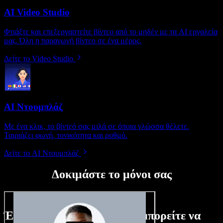
AI Video Studio
Φτιάξτε και επεξεργαστείτε βίντεο από το μηδέν με τα AI εργαλεία
μας. Όλη η παραγωγή βίντεο σε ένα μέρος.
Δείτε το Video Studio
AI Ντουμπλάζ
Με ένα κλικ, το βίντεό σας μιλά σε όποια γλώσσα θέλετε.
Ταιριάζει φωνή, τονικότητα και ρυθμό.
Δείτε το AI Ντουμπλάζ
Δοκιμάστε το μόνοι σας
Ένα μικρό δείγμα από όσα μπορείτε να