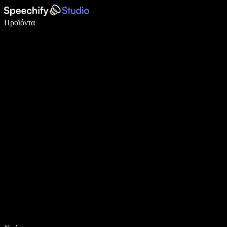
Γράψτε 5× πιο γρήγορα με φωνητική πληκτρολόγηση
Προϊόντα
Μάθετε περισσότερα