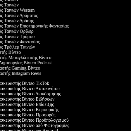
ός Ταινιών
ός Ταινιών Western
ός Ταινιών Δράματος
ός Ταινιών Δράσης
ός Ταινιών Επιστημονικής Φαντασίας
ός Ταινιών Θρίλερ
γός Ταινιών Τρόμου
ός Ταινιών Φαντασίας
ός Τρέιλερ Ταινιών
στής Βίντεο
στής Μεταγλώττισης Βίντεο
 Δημιουργίας Βίντεο Podcast
υαστής Gaming Βίντεο
αστής Instagram Reels
σκευαστής Βίντεο TikTok
κευαστής Βίντεο Αυτοκινήτου
σκευαστής Βίντεο Διακόσμησης
σκευαστής Βίντεο Ειδήσεων
κευαστής Βίντεο Επίδειξης
σκευαστής Βίντεο Κηπουρικής
σκευαστής Βίντεο Προφοράς
σκευαστής Βίντεο Προϋπολογισμού
σκευαστής Βίντεο από Φωτογραφίες
κευαστής Βίντεο για Android