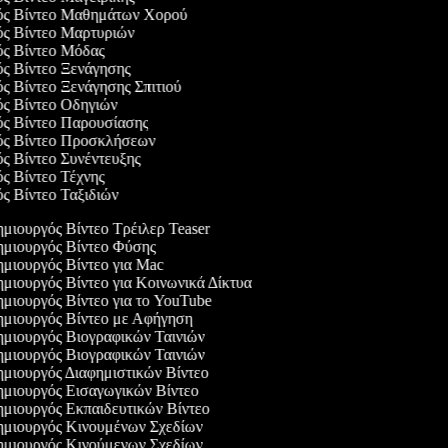
γός Βίντεο Μαθημάτων Χορού
γός Βίντεο Μαρτυριών
γός Βίντεο Μόδας
ός Βίντεο Ξενάγησης
ός Βίντεο Ξενάγησης Σπιτιού
ός Βίντεο Οδηγιών
γός Βίντεο Παρουσίασης
γός Βίντεο Προσκλήσεων
ός Βίντεο Συνέντευξης
ός Βίντεο Τέχνης
ός Βίντεο Ταξιδιών
μιουργός Βίντεο Τρέιλερ Teaser
μιουργός Βίντεο Φύσης
μιουργός Βίντεο για Mac
μιουργός Βίντεο για Κοινωνικά Δίκτυα
μιουργός Βίντεο για το YouTube
μιουργός Βίντεο με Αφήγηση
μιουργός Βιογραφικών Ταινιών
μιουργός Βιογραφικών Ταινιών
μιουργός Διαφημιστικών Βίντεο
μιουργός Εισαγωγικών Βίντεο
μιουργός Εκπαιδευτικών Βίντεο
μιουργός Κινουμένων Σχεδίων
μιουργός Κινούμενων Σχεδίων