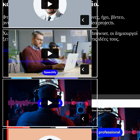
κάνετε με το Speechify Studio.
Φτιάξτε voice overs, προσθέστε δωρεάν εικόνες, ήχο, βίντεο,
αντιγραφή φωνής – ολοκληρωμένα audio/video projects.
Χωρίς καμπύλη εκμάθησης και με όλα στον browser, οι δημιουργοί
ξεπερνούν τα κλασικά όρια και δίνουν ζωή στις ιδέες τους.
Ξεκινήστε με το Studio