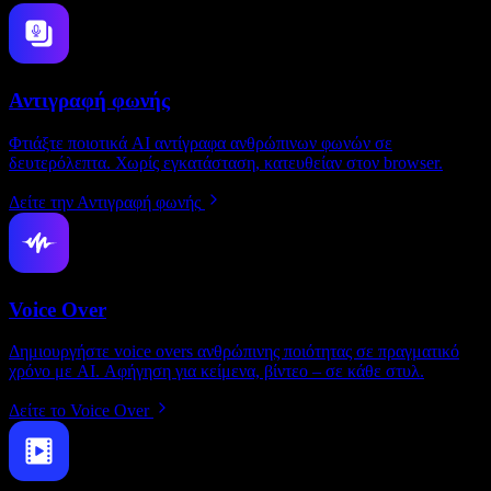
Αντιγραφή φωνής
Φτιάξτε ποιοτικά AI αντίγραφα ανθρώπινων φωνών σε
δευτερόλεπτα. Χωρίς εγκατάσταση, κατευθείαν στον browser.
Δείτε την Αντιγραφή φωνής
Voice Over
Δημιουργήστε voice overs ανθρώπινης ποιότητας σε πραγματικό
χρόνο με AI. Αφήγηση για κείμενα, βίντεο – σε κάθε στυλ.
Δείτε το Voice Over