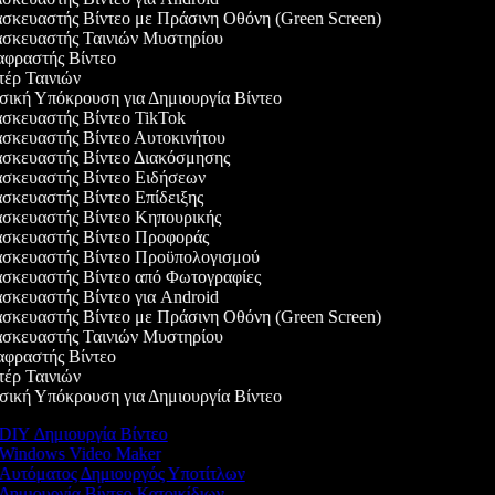
κευαστής Βίντεο με Πράσινη Οθόνη (Green Screen)
σκευαστής Ταινιών Μυστηρίου
φραστής Βίντεο
έρ Ταινιών
κή Υπόκρουση για Δημιουργία Βίντεο
σκευαστής Βίντεο TikTok
κευαστής Βίντεο Αυτοκινήτου
σκευαστής Βίντεο Διακόσμησης
σκευαστής Βίντεο Ειδήσεων
κευαστής Βίντεο Επίδειξης
σκευαστής Βίντεο Κηπουρικής
σκευαστής Βίντεο Προφοράς
σκευαστής Βίντεο Προϋπολογισμού
σκευαστής Βίντεο από Φωτογραφίες
κευαστής Βίντεο για Android
κευαστής Βίντεο με Πράσινη Οθόνη (Green Screen)
σκευαστής Ταινιών Μυστηρίου
φραστής Βίντεο
έρ Ταινιών
κή Υπόκρουση για Δημιουργία Βίντεο
DIY Δημιουργία Βίντεο
Windows Video Maker
Αυτόματος Δημιουργός Υποτίτλων
Δημιουργία Βίντεο Κατοικίδιων