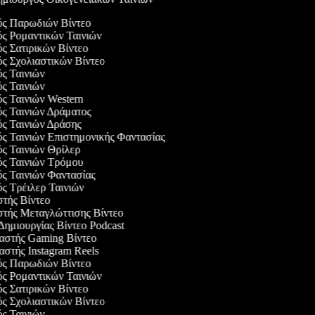
γός Παρωδιών Βίντεο
ός Ρομαντικών Ταινιών
ός Σατιρικών Βίντεο
ός Σχολιαστικών Βίντεο
ός Ταινιών
ός Ταινιών
ός Ταινιών Western
ός Ταινιών Δράματος
ός Ταινιών Δράσης
ός Ταινιών Επιστημονικής Φαντασίας
ός Ταινιών Θρίλερ
γός Ταινιών Τρόμου
ός Ταινιών Φαντασίας
ός Τρέιλερ Ταινιών
στής Βίντεο
στής Μεταγλώττισης Βίντεο
 Δημιουργίας Βίντεο Podcast
υαστής Gaming Βίντεο
αστής Instagram Reels
γός Παρωδιών Βίντεο
ός Ρομαντικών Ταινιών
ός Σατιρικών Βίντεο
ός Σχολιαστικών Βίντεο
ός Ταινιών