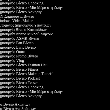
μιουργός Βίντεο Unboxing
μιουργός Βίντεο «Μία Μέρα στη Ζωή»
μιουργός Βίντεο Άσκησης
Y Δημιουργία Βίντεο
ndows Video Maker
τόματος Δημιουργός Υποτίτλων
μιουργία Βίντεο Κατοικίδιων
μιουργία Βίντεο Μικρού Μήκους
μιουργός ASMR Βίντεο
μιουργός Fan Βίντεο
μιουργός Lyric Βίντεο
μιουργός Outro
μιουργός Promo Βίντεο
μιουργός Vlog
μιουργός Βίντεο Fashion Haul
μιουργός Βίντεο Fitness
μιουργός Βίντεο Makeup Tutorial
μιουργός Βίντεο Podcast
μιουργός Βίντεο Teaser
μιουργός Βίντεο Unboxing
μιουργός Βίντεο «Μία Μέρα στη Ζωή»
μιουργός Βίντεο Άσκησης
ός Βίντεο Ακινήτων
ός Βίντεο Αντιδράσεων