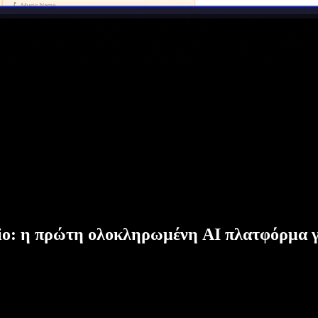
dio: η πρώτη ολοκληρωμένη AI πλατφόρμα γ