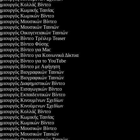
μιουργός Κολλάζ Βίντεο
μιουργός Κωμικής Ταινίας
μιουργός Κωμικών Βίντεο
μιουργός Μουσικών Βίντεο
μιουργός Μουσικών Ταινιών
μιουργός Οικογενειακών Ταινιών
μιουργός Βίντεο Τρέιλερ Teaser
μιουργός Βίντεο Φύσης
μιουργός Βίντεο για Mac
μιουργός Βίντεο για Κοινωνικά Δίκτυα
μιουργός Βίντεο για το YouTube
μιουργός Βίντεο με Αφήγηση
μιουργός Βιογραφικών Ταινιών
μιουργός Βιογραφικών Ταινιών
μιουργός Διαφημιστικών Βίντεο
μιουργός Εισαγωγικών Βίντεο
μιουργός Εκπαιδευτικών Βίντεο
μιουργός Κινουμένων Σχεδίων
μιουργός Κινούμενων Σχεδίων
μιουργός Κολλάζ Βίντεο
μιουργός Κωμικής Ταινίας
μιουργός Κωμικών Βίντεο
μιουργός Μουσικών Βίντεο
μιουργός Μουσικών Ταινιών
μιουργός Οικογενειακών Ταινιών