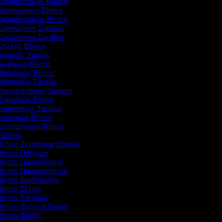
Διαφημιστικών Βίντεο
Εισαγωγικών Βίντεο
Εκπαιδευτικών Βίντεο
 Κινουμένων Σχεδίων
 Κινούμενων Σχεδίων
 Κολλάζ Βίντεο
Κωμικής Ταινίας
 Κωμικών Βίντεο
 Μουσικών Βίντεο
 Μουσικών Ταινιών
Οικογενειακών Ταινιών
 Παρωδιών Βίντεο
Ρομαντικών Ταινιών
Σατιρικών Βίντεο
Σχολιαστικών Βίντεο
Ταινιών
Βίντεο Ξενάγησης Σπιτιού
Βίντεο Οδηγιών
 Βίντεο Παρουσίασης
 Βίντεο Προσκλήσεων
Βίντεο Συνέντευξης
Βίντεο Τέχνης
Βίντεο Ταξιδιών
Βίντεο Τρέιλερ Teaser
 Βίντεο Φύσης