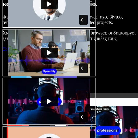
κάνετε με το Speechify Studio.
Φτιάξτε voice overs, προσθέστε δωρεάν εικόνες, ήχο, βίντεο,
αντιγραφή φωνής – ολοκληρωμένα audio/video projects.
Χωρίς καμπύλη εκμάθησης και με όλα στον browser, οι δημιουργοί
ξεπερνούν τα κλασικά όρια και δίνουν ζωή στις ιδέες τους.
Ξεκινήστε με το Studio