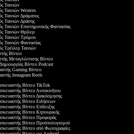
ός Ταινιών
ός Ταινιών Western
ός Ταινιών Δράματος
γός Ταινιών Δράσης
ός Ταινιών Επιστημονικής Φαντασίας
ός Ταινιών Θρίλερ
γός Ταινιών Τρόμου
ός Ταινιών Φαντασίας
ός Τρέιλερ Ταινιών
στής Βίντεο
αστής Μεταγλώττισης Βίντεο
 Δημιουργίας Βίντεο Podcast
υαστής Gaming Βίντεο
αστής Instagram Reels
κευαστής Βίντεο TikTok
κευαστής Βίντεο Αυτοκινήτου
κευαστής Βίντεο Διακόσμησης
κευαστής Βίντεο Ειδήσεων
κευαστής Βίντεο Επίδειξης
κευαστής Βίντεο Κηπουρικής
σκευαστής Βίντεο Προφοράς
σκευαστής Βίντεο Προϋπολογισμού
κευαστής Βίντεο από Φωτογραφίες
κευαστής Βίντεο για Android