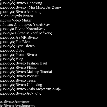
μιουργός Βίντεο Unboxing
μιουργός Βίντεο «Μία Μέρα στη Ζωή»
μιουργός Βίντεο Άσκησης
Y Δημιουργία Βίντεο
ndows Video Maker
τόματος Δημιουργός Υποτίτλων
μιουργία Βίντεο Κατοικίδιων
μιουργία Βίντεο Μικρού Μήκους
μιουργός ASMR Βίντεο
μιουργός Fan Βίντεο
μιουργός Lyric Βίντεο
μιουργός Outro
μιουργός Promo Βίντεο
μιουργός Vlog
μιουργός Βίντεο Fashion Haul
μιουργός Βίντεο Fitness
μιουργός Βίντεο Makeup Tutorial
μιουργός Βίντεο Podcast
μιουργός Βίντεο Teaser
μιουργός Βίντεο Unboxing
μιουργός Βίντεο «Μία Μέρα στη Ζωή»
μιουργός Βίντεο Άσκησης
γός Βίντεο Ακινήτων
γός Βίντεο Αντιδράσεων