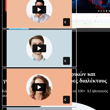
Τεράστια συλλογή ανδρικών και
γυναικείων φωνών με άπειρες διαλέκτους
Κάθε έργο είναι μοναδικό. Διάλεξε ανάμεσα σε 100+ AI ηθοποιούς
φωνής & διαλέκτους και κάν’ τους όπως θες.