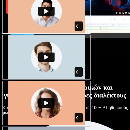
Τεράστια συλλογή ανδρικών και
γυναικείων φωνών με άπειρες διαλέκτους
Κάθε έργο είναι μοναδικό. Διάλεξε ανάμεσα σε 100+ AI ηθοποιούς
φωνής & διαλέκτους και κάν’ τους όπως θες.