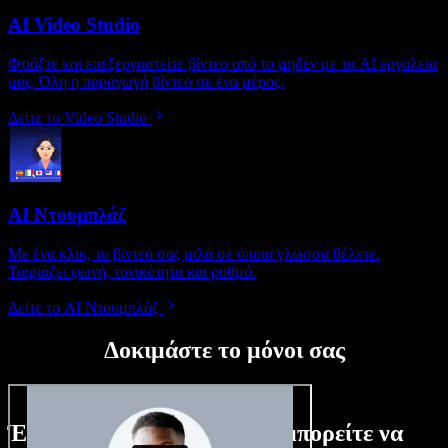
AI Video Studio
Φτιάξτε και επεξεργαστείτε βίντεο από το μηδέν με τα AI εργαλεία
μας. Όλη η παραγωγή βίντεο σε ένα μέρος.
Δείτε το Video Studio
AI Ντουμπλάζ
Με ένα κλικ, το βίντεό σας μιλά σε όποια γλώσσα θέλετε.
Ταιριάζει φωνή, τονικότητα και ρυθμό.
Δείτε το AI Ντουμπλάζ
Δοκιμάστε το μόνοι σας
Ένα μικρό δείγμα από όσα μπορείτε να