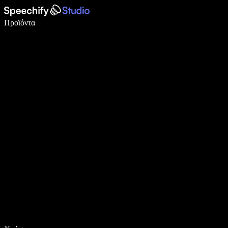
Γράψτε 5× πιο γρήγορα με φωνητική πληκτρολόγηση
Προϊόντα
Μάθετε περισσότερα