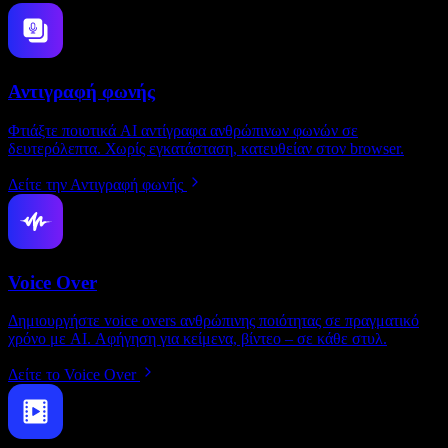
Αντιγραφή φωνής
Φτιάξτε ποιοτικά AI αντίγραφα ανθρώπινων φωνών σε
δευτερόλεπτα. Χωρίς εγκατάσταση, κατευθείαν στον browser.
Δείτε την Αντιγραφή φωνής
Voice Over
Δημιουργήστε voice overs ανθρώπινης ποιότητας σε πραγματικό
χρόνο με AI. Αφήγηση για κείμενα, βίντεο – σε κάθε στυλ.
Δείτε το Voice Over