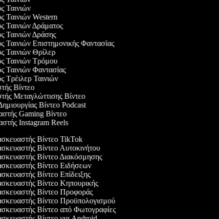
ός Ταινιών
ός Ταινιών Western
ός Ταινιών Δράματος
ός Ταινιών Δράσης
ός Ταινιών Επιστημονικής Φαντασίας
ός Ταινιών Θρίλερ
ός Ταινιών Τρόμου
ός Ταινιών Φαντασίας
ός Τρέιλερ Ταινιών
στής Βίντεο
στής Μεταγλώττισης Βίντεο
 Δημιουργίας Βίντεο Podcast
υαστής Gaming Βίντεο
αστής Instagram Reels
σκευαστής Βίντεο TikTok
σκευαστής Βίντεο Αυτοκινήτου
σκευαστής Βίντεο Διακόσμησης
σκευαστής Βίντεο Ειδήσεων
κευαστής Βίντεο Επίδειξης
σκευαστής Βίντεο Κηπουρικής
σκευαστής Βίντεο Προφοράς
σκευαστής Βίντεο Προϋπολογισμού
σκευαστής Βίντεο από Φωτογραφίες
κευαστής Βίντεο για Android