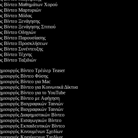
γός Βίντεο Μαθημάτων Χορού
ός Βίντεο Μαρτυριών
ός Βίντεο Μόδας
ός Βίντεο Ξενάγησης
ός Βίντεο Ξενάγησης Σπιτιού
ός Βίντεο Οδηγιών
ός Βίντεο Παρουσίασης
γός Βίντεο Προσκλήσεων
ός Βίντεο Συνέντευξης
ός Βίντεο Τέχνης
ός Βίντεο Ταξιδιών
μιουργός Βίντεο Τρέιλερ Teaser
μιουργός Βίντεο Φύσης
μιουργός Βίντεο για Mac
μιουργός Βίντεο για Κοινωνικά Δίκτυα
μιουργός Βίντεο για το YouTube
μιουργός Βίντεο με Αφήγηση
μιουργός Βιογραφικών Ταινιών
μιουργός Βιογραφικών Ταινιών
μιουργός Διαφημιστικών Βίντεο
μιουργός Εισαγωγικών Βίντεο
μιουργός Εκπαιδευτικών Βίντεο
μιουργός Κινουμένων Σχεδίων
μιουργός Κινούμενων Σχεδίων