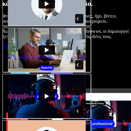
κάνετε με το Speechify Studio.
Φτιάξτε voice overs, προσθέστε δωρεάν εικόνες, ήχο, βίντεο,
αντιγραφή φωνής – ολοκληρωμένα audio/video projects.
Χωρίς καμπύλη εκμάθησης και με όλα στον browser, οι δημιουργοί
ξεπερνούν τα κλασικά όρια και δίνουν ζωή στις ιδέες τους.
Ξεκινήστε με το Studio