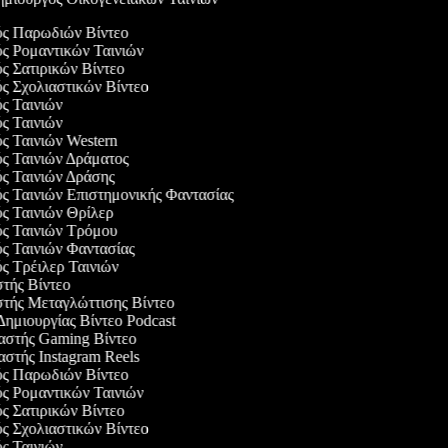
γός Παρωδιών Βίντεο
ός Ρομαντικών Ταινιών
ός Σατιρικών Βίντεο
ός Σχολιαστικών Βίντεο
ός Ταινιών
ός Ταινιών
ός Ταινιών Western
ός Ταινιών Δράματος
ός Ταινιών Δράσης
ός Ταινιών Επιστημονικής Φαντασίας
ός Ταινιών Θρίλερ
ός Ταινιών Τρόμου
ός Ταινιών Φαντασίας
ός Τρέιλερ Ταινιών
στής Βίντεο
στής Μεταγλώττισης Βίντεο
 Δημιουργίας Βίντεο Podcast
υαστής Gaming Βίντεο
αστής Instagram Reels
γός Παρωδιών Βίντεο
ός Ρομαντικών Ταινιών
ός Σατιρικών Βίντεο
ός Σχολιαστικών Βίντεο
ός Ταινιών