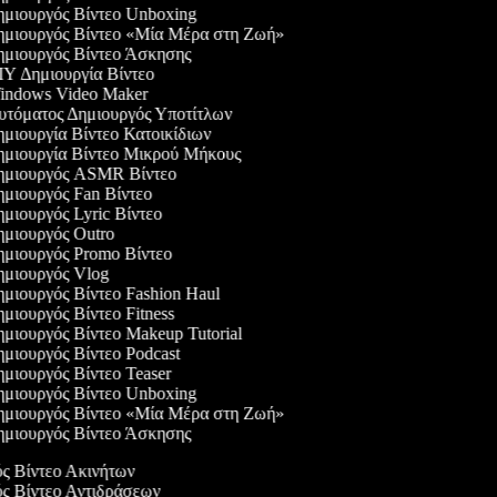
μιουργός Βίντεο Unboxing
μιουργός Βίντεο «Μία Μέρα στη Ζωή»
μιουργός Βίντεο Άσκησης
Y Δημιουργία Βίντεο
ndows Video Maker
τόματος Δημιουργός Υποτίτλων
μιουργία Βίντεο Κατοικίδιων
μιουργία Βίντεο Μικρού Μήκους
μιουργός ASMR Βίντεο
μιουργός Fan Βίντεο
μιουργός Lyric Βίντεο
μιουργός Outro
μιουργός Promo Βίντεο
μιουργός Vlog
μιουργός Βίντεο Fashion Haul
μιουργός Βίντεο Fitness
μιουργός Βίντεο Makeup Tutorial
μιουργός Βίντεο Podcast
μιουργός Βίντεο Teaser
μιουργός Βίντεο Unboxing
μιουργός Βίντεο «Μία Μέρα στη Ζωή»
μιουργός Βίντεο Άσκησης
ός Βίντεο Ακινήτων
ός Βίντεο Αντιδράσεων