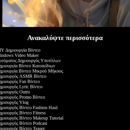
Ανακαλύψτε περισσότερα
Y Δημιουργία Βίντεο
ndows Video Maker
τόματος Δημιουργός Υποτίτλων
μιουργία Βίντεο Κατοικίδιων
μιουργία Βίντεο Μικρού Μήκους
μιουργός ASMR Βίντεο
μιουργός Fan Βίντεο
μιουργός Lyric Βίντεο
μιουργός Outro
μιουργός Promo Βίντεο
μιουργός Vlog
μιουργός Βίντεο Fashion Haul
μιουργός Βίντεο Fitness
μιουργός Βίντεο Makeup Tutorial
μιουργός Βίντεο Podcast
μιουργός Βίντεο Teaser