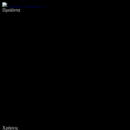
Γράψτε 5× πιο γρήγορα με φωνητική πληκτρολόγηση
Προϊόντα
Μάθετε περισσότερα
Χρήσεις