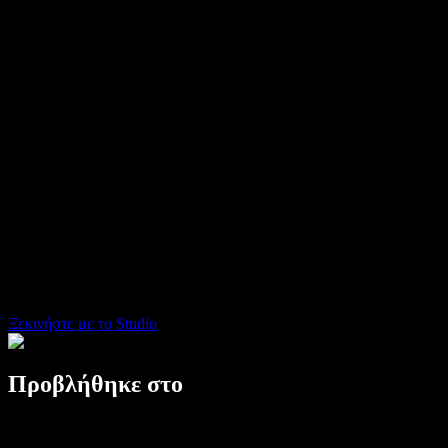
Αναγνώστης κειμένου σε ομιλία
Επιχειρήσεις
Επικοινωνήστε με το Τμήμα Πωλήσεων
Speechify για επιχειρήσεις & εκπαίδευση
Speechify για Access to Work
Speechify για DSA
SIMBA Φωνητικοί Πράκτορες
Speechify για προγραμματιστές
Ξεκινήστε με το Studio
Προβλήθηκε στο