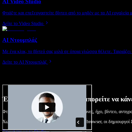
AI Video Studio
Φτιάξτε και επεξεργαστείτε βίντεο από το μηδέν με τα AI εργαλεία 
Δείτε το Video Studio
AI Ντουμπλάζ
Με ένα κλικ, το βίντεό σας μιλά σε όποια γλώσσα θέλετε. Ταιριάζει
Δείτε το AI Ντουμπλάζ
Ένα μικρό δείγμα από όσα μπορείτε να κάνε
Φτιάξτε voice overs, προσθέστε δωρεάν εικόνες, ήχο, βίντεο, αντιγ
Χωρίς καμπύλη εκμάθησης και με όλα στον browser, οι δημιουργοί ξε
Ξεκινήστε με το Studio