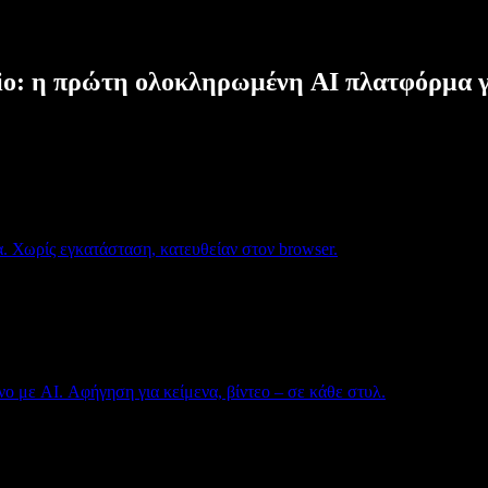
dio: η πρώτη ολοκληρωμένη AI πλατφόρμα γ
. Χωρίς εγκατάσταση, κατευθείαν στον browser.
ο με AI. Αφήγηση για κείμενα, βίντεο – σε κάθε στυλ.