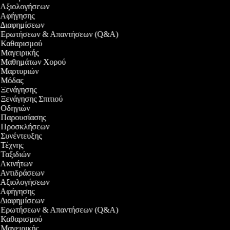
ο Αξιολογήσεων
εο Αφήγησης
ο Διαφημίσεων
εο Ερωτήσεων & Απαντήσεων (Q&A)
εο Καθαρισμού
ο Μαγειρικής
εο Μαθημάτων Χορού
εο Μαρτυριών
εο Μόδας
ο Ξενάγησης
ο Ξενάγησης Σπιτιού
ο Οδηγιών
εο Παρουσίασης
εο Προσκλήσεων
ο Συνέντευξης
ο Τέχνης
ο Ταξιδιών
ο Ακινήτων
ο Αντιδράσεων
ο Αξιολογήσεων
εο Αφήγησης
ο Διαφημίσεων
εο Ερωτήσεων & Απαντήσεων (Q&A)
εο Καθαρισμού
ο Μαγειρικής