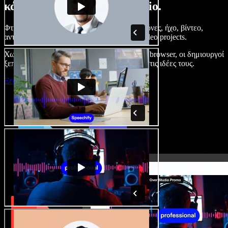
κάνετε με το Speechify Studio.
Φτιάξτε voice overs, προσθέστε δωρεάν εικόνες, ήχο, βίντεο,
αντιγραφή φωνής – ολοκληρωμένα audio/video projects.
Χωρίς καμπύλη εκμάθησης και με όλα στον browser, οι δημιουργοί
ξεπερνούν τα κλασικά όρια και δίνουν ζωή στις ιδέες τους.
Ξεκινήστε με το Studio