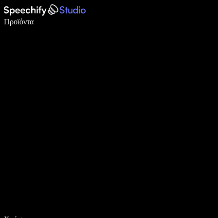
Γράψτε 5× πιο γρήγορα με φωνητική πληκτρολόγηση
Προϊόντα
Μάθετε περισσότερα