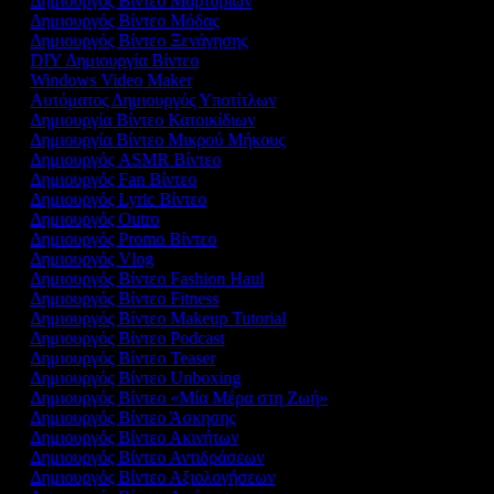
Δημιουργός Βίντεο Μαρτυριών
Δημιουργός Βίντεο Μόδας
Δημιουργός Βίντεο Ξενάγησης
DIY Δημιουργία Βίντεο
Windows Video Maker
Αυτόματος Δημιουργός Υποτίτλων
Δημιουργία Βίντεο Κατοικίδιων
Δημιουργία Βίντεο Μικρού Μήκους
Δημιουργός ASMR Βίντεο
Δημιουργός Fan Βίντεο
Δημιουργός Lyric Βίντεο
Δημιουργός Outro
Δημιουργός Promo Βίντεο
Δημιουργός Vlog
Δημιουργός Βίντεο Fashion Haul
Δημιουργός Βίντεο Fitness
Δημιουργός Βίντεο Makeup Tutorial
Δημιουργός Βίντεο Podcast
Δημιουργός Βίντεο Teaser
Δημιουργός Βίντεο Unboxing
Δημιουργός Βίντεο «Μία Μέρα στη Ζωή»
Δημιουργός Βίντεο Άσκησης
Δημιουργός Βίντεο Ακινήτων
Δημιουργός Βίντεο Αντιδράσεων
Δημιουργός Βίντεο Αξιολογήσεων