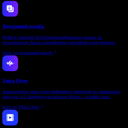
Αντιγραφή φωνής
Φτιάξτε ποιοτικά AI αντίγραφα ανθρώπινων φωνών σε
δευτερόλεπτα. Χωρίς εγκατάσταση, κατευθείαν στον browser.
Δείτε την Αντιγραφή φωνής
Voice Over
Δημιουργήστε voice overs ανθρώπινης ποιότητας σε πραγματικό
χρόνο με AI. Αφήγηση για κείμενα, βίντεο – σε κάθε στυλ.
Δείτε το Voice Over