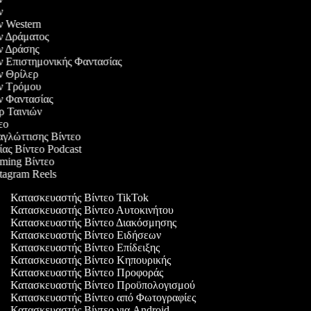
ών
ών Western
ών Δράματος
ών Δράσης
ών Επιστημονικής Φαντασίας
ών Θρίλερ
ών Τρόμου
ών Φαντασίας
ερ Ταινιών
τεο
αγλώττισης Βίντεο
ίας Βίντεο Podcast
aming Βίντεο
stagram Reels
Κατασκευαστής Βίντεο TikTok
Κατασκευαστής Βίντεο Αυτοκινήτου
Κατασκευαστής Βίντεο Διακόσμησης
Κατασκευαστής Βίντεο Ειδήσεων
Κατασκευαστής Βίντεο Επίδειξης
Κατασκευαστής Βίντεο Κηπουρικής
Κατασκευαστής Βίντεο Προφοράς
Κατασκευαστής Βίντεο Προϋπολογισμού
Κατασκευαστής Βίντεο από Φωτογραφίες
Κατασκευαστής Βίντεο για Android