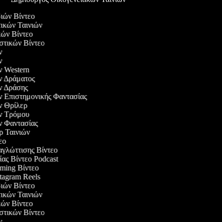
διών Βίντεο
τικών Ταινιών
ικών Βίντεο
αστικών Βίντεο
ών
ών
ών Western
ών Δράματος
ών Δράσης
ών Επιστημονικής Φαντασίας
ών Θρίλερ
ών Τρόμου
ών Φαντασίας
ερ Ταινιών
τεο
αγλώττισης Βίντεο
ίας Βίντεο Podcast
aming Βίντεο
stagram Reels
διών Βίντεο
τικών Ταινιών
ικών Βίντεο
αστικών Βίντεο
ών