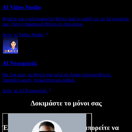
AI Video Studio
Φτιάξτε και επεξεργαστείτε βίντεο από το μηδέν με τα AI εργαλεία
μας. Όλη η παραγωγή βίντεο σε ένα μέρος.
Δείτε το Video Studio
AI Ντουμπλάζ
Με ένα κλικ, το βίντεό σας μιλά σε όποια γλώσσα θέλετε.
Ταιριάζει φωνή, τονικότητα και ρυθμό.
Δείτε το AI Ντουμπλάζ
Δοκιμάστε το μόνοι σας
Ένα μικρό δείγμα από όσα μπορείτε να