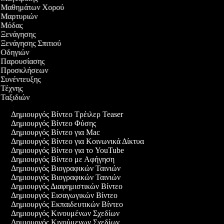
εο Μαθημάτων Χορού
εο Μαρτυριών
εο Μόδας
ο Ξενάγησης
ο Ξενάγησης Σπιτιού
ο Οδηγιών
εο Παρουσίασης
εο Προσκλήσεων
ο Συνέντευξης
ο Τέχνης
ο Ταξιδιών
Δημιουργός Βίντεο Τρέιλερ Teaser
Δημιουργός Βίντεο Φύσης
Δημιουργός Βίντεο για Mac
Δημιουργός Βίντεο για Κοινωνικά Δίκτυα
Δημιουργός Βίντεο για το YouTube
Δημιουργός Βίντεο με Αφήγηση
Δημιουργός Βιογραφικών Ταινιών
Δημιουργός Βιογραφικών Ταινιών
Δημιουργός Διαφημιστικών Βίντεο
Δημιουργός Εισαγωγικών Βίντεο
Δημιουργός Εκπαιδευτικών Βίντεο
Δημιουργός Κινουμένων Σχεδίων
Δημιουργός Κινούμενων Σχεδίων