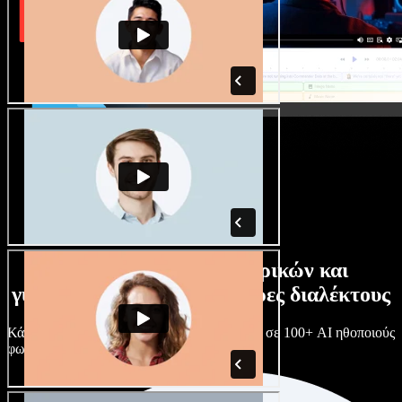
Τεράστια συλλογή ανδρικών και
γυναικείων φωνών με άπειρες διαλέκτους
Κάθε έργο είναι μοναδικό. Διάλεξε ανάμεσα σε 100+ AI ηθοποιούς
φωνής & διαλέκτους και κάν’ τους όπως θες.