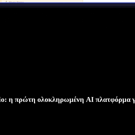
dio: η πρώτη ολοκληρωμένη AI πλατφόρμα γ