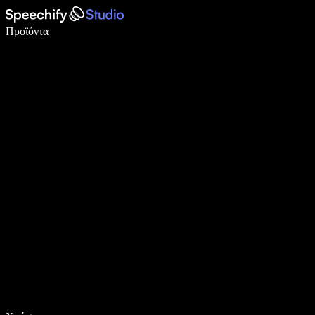
Γράψτε 5× πιο γρήγορα με φωνητική πληκτρολόγηση
Προϊόντα
Μάθετε περισσότερα