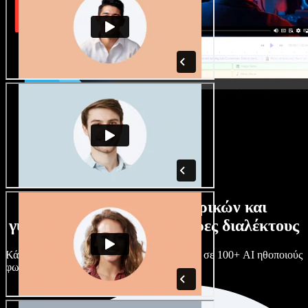
Τεράστια συλλογή ανδρικών και
γυναικείων φωνών με άπειρες διαλέκτους
Κάθε έργο είναι μοναδικό. Διάλεξε ανάμεσα σε 100+ AI ηθοποιούς
φωνής & διαλέκτους και κάν’ τους όπως θες.