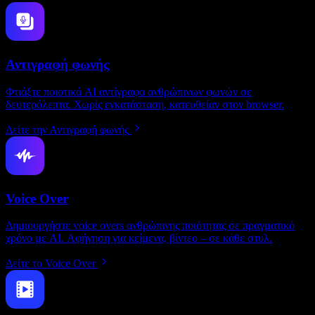
Αντιγραφή φωνής
Φτιάξτε ποιοτικά AI αντίγραφα ανθρώπινων φωνών σε
δευτερόλεπτα. Χωρίς εγκατάσταση, κατευθείαν στον browser.
Δείτε την Αντιγραφή φωνής
Voice Over
Δημιουργήστε voice overs ανθρώπινης ποιότητας σε πραγματικό
χρόνο με AI. Αφήγηση για κείμενα, βίντεο – σε κάθε στυλ.
Δείτε το Voice Over