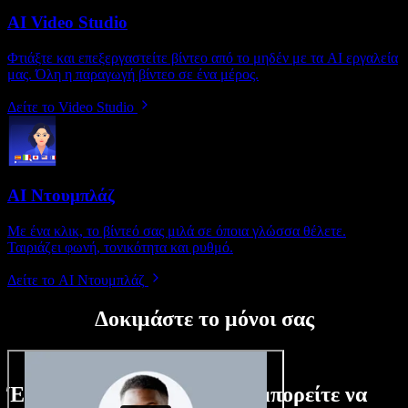
AI Video Studio
Φτιάξτε και επεξεργαστείτε βίντεο από το μηδέν με τα AI εργαλεία
μας. Όλη η παραγωγή βίντεο σε ένα μέρος.
Δείτε το Video Studio
AI Ντουμπλάζ
Με ένα κλικ, το βίντεό σας μιλά σε όποια γλώσσα θέλετε.
Ταιριάζει φωνή, τονικότητα και ρυθμό.
Δείτε το AI Ντουμπλάζ
Δοκιμάστε το μόνοι σας
Ένα μικρό δείγμα από όσα μπορείτε να