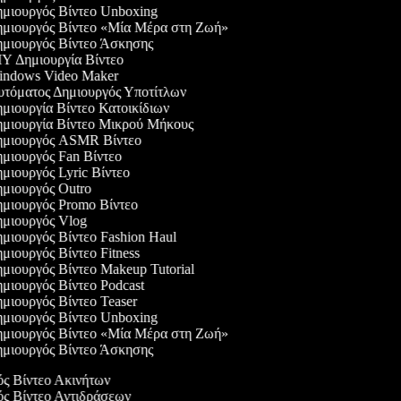
μιουργός Βίντεο Unboxing
μιουργός Βίντεο «Μία Μέρα στη Ζωή»
μιουργός Βίντεο Άσκησης
Y Δημιουργία Βίντεο
ndows Video Maker
τόματος Δημιουργός Υποτίτλων
μιουργία Βίντεο Κατοικίδιων
μιουργία Βίντεο Μικρού Μήκους
μιουργός ASMR Βίντεο
μιουργός Fan Βίντεο
μιουργός Lyric Βίντεο
μιουργός Outro
μιουργός Promo Βίντεο
μιουργός Vlog
μιουργός Βίντεο Fashion Haul
μιουργός Βίντεο Fitness
μιουργός Βίντεο Makeup Tutorial
μιουργός Βίντεο Podcast
μιουργός Βίντεο Teaser
μιουργός Βίντεο Unboxing
μιουργός Βίντεο «Μία Μέρα στη Ζωή»
μιουργός Βίντεο Άσκησης
ός Βίντεο Ακινήτων
γός Βίντεο Αντιδράσεων