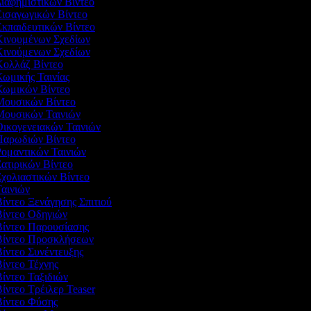
Διαφημιστικών Βίντεο
Εισαγωγικών Βίντεο
Εκπαιδευτικών Βίντεο
 Κινουμένων Σχεδίων
 Κινούμενων Σχεδίων
 Κολλάζ Βίντεο
Κωμικής Ταινίας
 Κωμικών Βίντεο
 Μουσικών Βίντεο
 Μουσικών Ταινιών
Οικογενειακών Ταινιών
 Παρωδιών Βίντεο
Ρομαντικών Ταινιών
Σατιρικών Βίντεο
Σχολιαστικών Βίντεο
Ταινιών
Βίντεο Ξενάγησης Σπιτιού
Βίντεο Οδηγιών
 Βίντεο Παρουσίασης
 Βίντεο Προσκλήσεων
Βίντεο Συνέντευξης
Βίντεο Τέχνης
Βίντεο Ταξιδιών
Βίντεο Τρέιλερ Teaser
 Βίντεο Φύσης