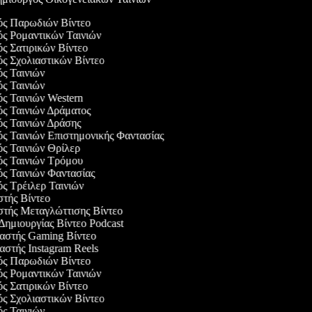
γός Παρωδιών Βίντεο
ός Ρομαντικών Ταινιών
ός Σατιρικών Βίντεο
ός Σχολιαστικών Βίντεο
ός Ταινιών
ός Ταινιών
ός Ταινιών Western
ός Ταινιών Δράματος
ός Ταινιών Δράσης
ός Ταινιών Επιστημονικής Φαντασίας
ός Ταινιών Θρίλερ
γός Ταινιών Τρόμου
ός Ταινιών Φαντασίας
ός Τρέιλερ Ταινιών
στής Βίντεο
αστής Μεταγλώττισης Βίντεο
 Δημιουργίας Βίντεο Podcast
υαστής Gaming Βίντεο
αστής Instagram Reels
γός Παρωδιών Βίντεο
ός Ρομαντικών Ταινιών
ός Σατιρικών Βίντεο
ός Σχολιαστικών Βίντεο
ός Ταινιών