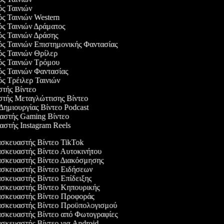
ός Ταινιών
ός Ταινιών Western
ός Ταινιών Δράματος
ός Ταινιών Δράσης
ός Ταινιών Επιστημονικής Φαντασίας
ός Ταινιών Θρίλερ
γός Ταινιών Τρόμου
ός Ταινιών Φαντασίας
ός Τρέιλερ Ταινιών
στής Βίντεο
αστής Μεταγλώττισης Βίντεο
 Δημιουργίας Βίντεο Podcast
υαστής Gaming Βίντεο
αστής Instagram Reels
κευαστής Βίντεο TikTok
κευαστής Βίντεο Αυτοκινήτου
σκευαστής Βίντεο Διακόσμησης
σκευαστής Βίντεο Ειδήσεων
κευαστής Βίντεο Επίδειξης
σκευαστής Βίντεο Κηπουρικής
σκευαστής Βίντεο Προφοράς
σκευαστής Βίντεο Προϋπολογισμού
κευαστής Βίντεο από Φωτογραφίες
κευαστής Βίντεο για Android