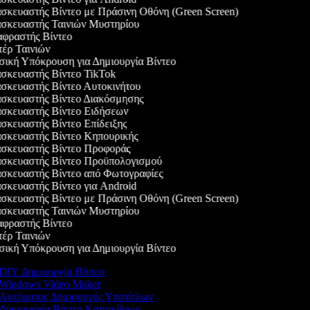
κευαστής Βίντεο με Πράσινη Οθόνη (Green Screen)
σκευαστής Ταινιών Μυστηρίου
φραστής Βίντεο
ρ Ταινιών
κή Υπόκρουση για Δημιουργία Βίντεο
κευαστής Βίντεο TikTok
κευαστής Βίντεο Αυτοκινήτου
σκευαστής Βίντεο Διακόσμησης
σκευαστής Βίντεο Ειδήσεων
κευαστής Βίντεο Επίδειξης
σκευαστής Βίντεο Κηπουρικής
σκευαστής Βίντεο Προφοράς
σκευαστής Βίντεο Προϋπολογισμού
κευαστής Βίντεο από Φωτογραφίες
κευαστής Βίντεο για Android
κευαστής Βίντεο με Πράσινη Οθόνη (Green Screen)
σκευαστής Ταινιών Μυστηρίου
φραστής Βίντεο
ρ Ταινιών
κή Υπόκρουση για Δημιουργία Βίντεο
DIY Δημιουργία Βίντεο
Windows Video Maker
Αυτόματος Δημιουργός Υποτίτλων
Δημιουργία Βίντεο Κατοικίδιων