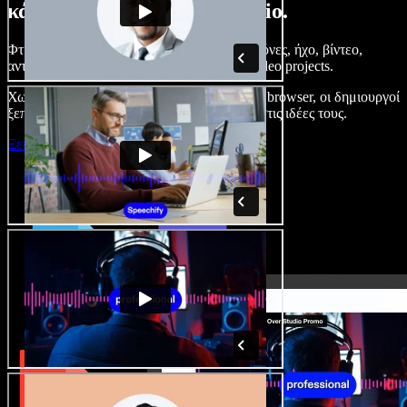
κάνετε με το Speechify Studio.
Φτιάξτε voice overs, προσθέστε δωρεάν εικόνες, ήχο, βίντεο,
αντιγραφή φωνής – ολοκληρωμένα audio/video projects.
Χωρίς καμπύλη εκμάθησης και με όλα στον browser, οι δημιουργοί
ξεπερνούν τα κλασικά όρια και δίνουν ζωή στις ιδέες τους.
Ξεκινήστε με το Studio