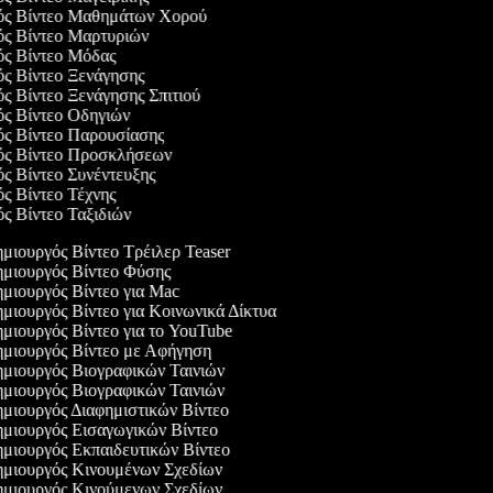
γός Βίντεο Μαθημάτων Χορού
γός Βίντεο Μαρτυριών
γός Βίντεο Μόδας
ός Βίντεο Ξενάγησης
ός Βίντεο Ξενάγησης Σπιτιού
γός Βίντεο Οδηγιών
γός Βίντεο Παρουσίασης
γός Βίντεο Προσκλήσεων
ός Βίντεο Συνέντευξης
ός Βίντεο Τέχνης
ός Βίντεο Ταξιδιών
μιουργός Βίντεο Τρέιλερ Teaser
μιουργός Βίντεο Φύσης
μιουργός Βίντεο για Mac
μιουργός Βίντεο για Κοινωνικά Δίκτυα
μιουργός Βίντεο για το YouTube
μιουργός Βίντεο με Αφήγηση
μιουργός Βιογραφικών Ταινιών
μιουργός Βιογραφικών Ταινιών
μιουργός Διαφημιστικών Βίντεο
μιουργός Εισαγωγικών Βίντεο
μιουργός Εκπαιδευτικών Βίντεο
μιουργός Κινουμένων Σχεδίων
μιουργός Κινούμενων Σχεδίων