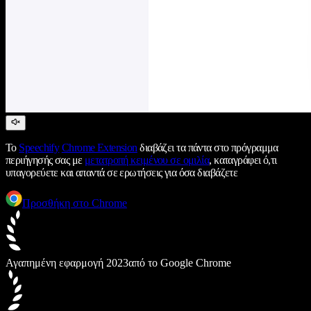
Το
Speechify
Chrome Extension
διαβάζει τα πάντα στο πρόγραμμα
περιήγησής σας με
μετατροπή κειμένου σε ομιλία
, καταγράφει ό,τι
υπαγορεύετε και απαντά σε ερωτήσεις για όσα διαβάζετε
Προσθήκη στο Chrome
Αγαπημένη εφαρμογή 2023
από το Google Chrome