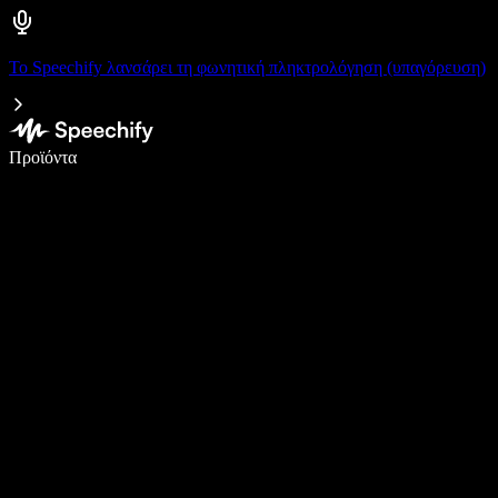
Το Speechify λανσάρει τη φωνητική πληκτρολόγηση (υπαγόρευση)
Γράψτε 5× πιο γρήγορα με φωνητική πληκτρολόγηση
Προϊόντα
Μάθετε περισσότερα