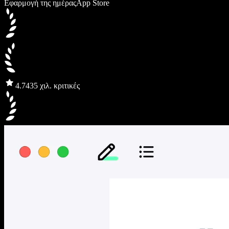
Εφαρμογή της ημέρας
App Store
4.7
435 χιλ. κριτικές