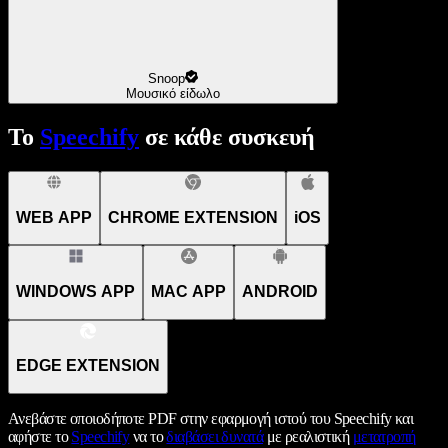
Snoop
Μουσικό είδωλο
Το
Speechify
σε κάθε συσκευή
WEB APP
CHROME EXTENSION
iOS
WINDOWS APP
MAC APP
ANDROID
EDGE EXTENSION
Ανεβάστε οποιοδήποτε PDF στην εφαρμογή ιστού του Speechify και
αφήστε το
Speechify
να το
διαβάσει δυνατά
με ρεαλιστική
μετατροπή