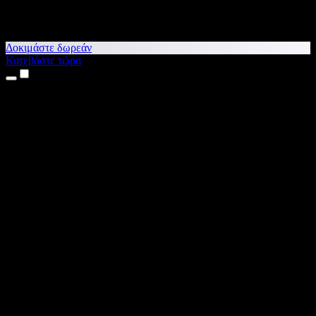
Δοκιμάστε δωρεάν
Κατεβάστε τώρα
Προϊόντα
Κείμενο σε Ομιλία
Εφαρμογές για iPhone & iPad
Εφαρμογή για Android
Επέκταση για Chrome
Επέκταση για Edge
Web εφαρμογή
Εφαρμογή για Mac
Εφαρμογή για Windows