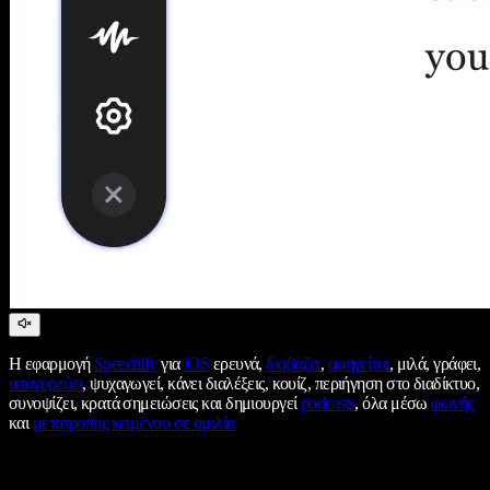
Η εφαρμογή
Speechify
για
iOS
ερευνά,
διαβάζει
,
αφηγείται
, μιλά, γράφει,
υπαγορεύει
, ψυχαγωγεί, κάνει διαλέξεις, κουίζ, περιήγηση στο διαδίκτυο,
συνοψίζει, κρατά σημειώσεις και δημιουργεί
podcasts
, όλα μέσω
φωνής
και
μετατροπής κειμένου σε ομιλία