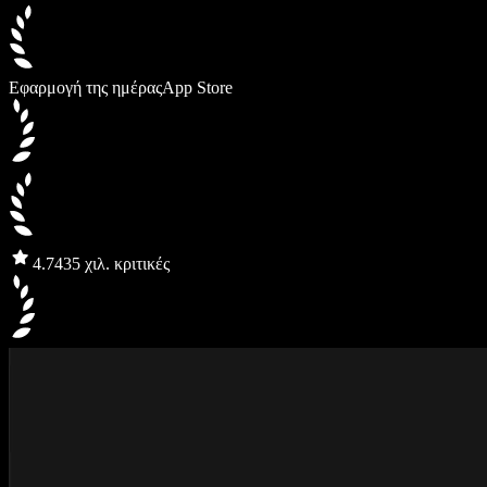
Εφαρμογή της ημέρας
App Store
4.7
435 χιλ. κριτικές