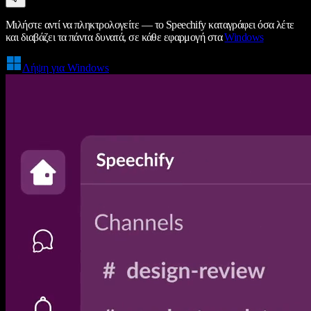
Μιλήστε αντί να πληκτρολογείτε — το Speechify καταγράφει όσα λέτε
και διαβάζει τα πάντα δυνατά, σε κάθε εφαρμογή στα
Windows
Λήψη για Windows