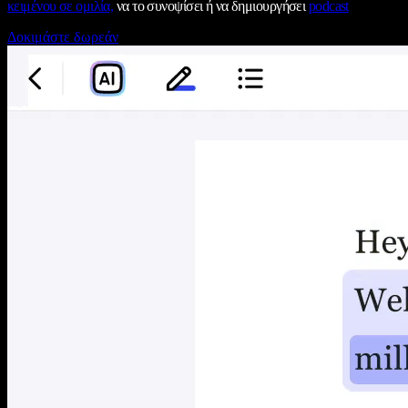
κειμένου σε ομιλία,
να το συνοψίσει ή να δημιουργήσει
podcast
Δοκιμάστε δωρεάν