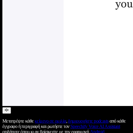
Μετατρέψτε κάθε
κείμενο σε ομιλία
,
δημιουργήστε podcasts
από κάθε
έγγραφο ή περιγραφή και ρωτήστε τον
Speechify Voice AI Assistant
οτιδήποτε όπου κι αν βρίσκεστε με την εφαρμογή
Android