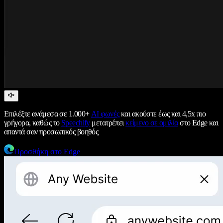
Επιλέξτε ανάμεσα σε 1.000+
AI φωνές
και ακούστε έως και 4,5x πιο
γρήγορα, καθώς το
Speechify
μετατρέπει
κείμενο σε ομιλία
στο Edge και
απαντά σαν προσωπικός βοηθός
Προσθήκη στο Edge