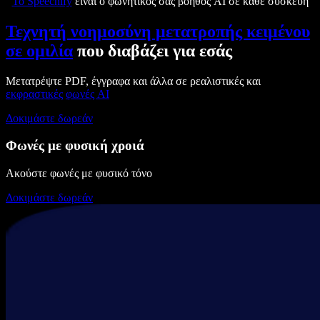
Το Speechify
είναι ο φωνητικός σας βοηθός AI σε κάθε συσκευή
Τεχνητή νοημοσύνη μετατροπής κειμένου
σε ομιλία
που διαβάζει για εσάς
Μετατρέψτε PDF, έγγραφα και άλλα σε ρεαλιστικές και
εκφραστικές
φωνές AI
Δοκιμάστε δωρεάν
Φωνές με φυσική χροιά
Ακούστε φωνές με φυσικό τόνο
Δοκιμάστε δωρεάν