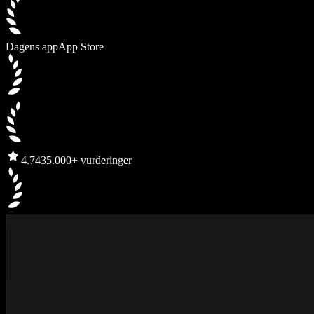
Dagens app
App Store
4.7
435.000+ vurderinger