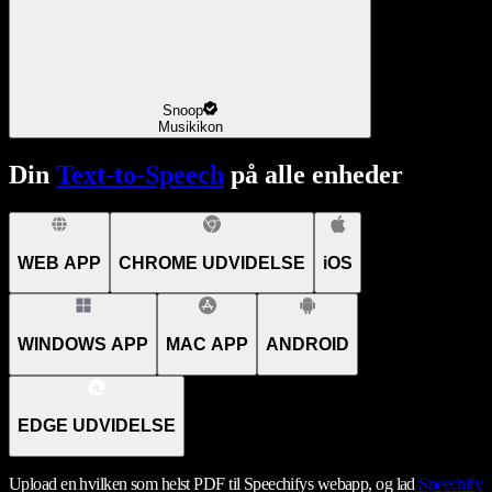
Snoop
Musikikon
Din
Text-to-Speech
på alle enheder
WEB APP
CHROME UDVIDELSE
iOS
WINDOWS APP
MAC APP
ANDROID
EDGE UDVIDELSE
Upload en hvilken som helst PDF til Speechifys webapp, og lad
Speechify