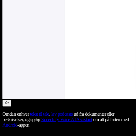
Omdan enhver
tekst til tale
,
lav podcasts
ud fra dokumenter eller
beskrivelser, og spørg
Speechify Voice AI Assistant
om alt på farten med
Android
-appen