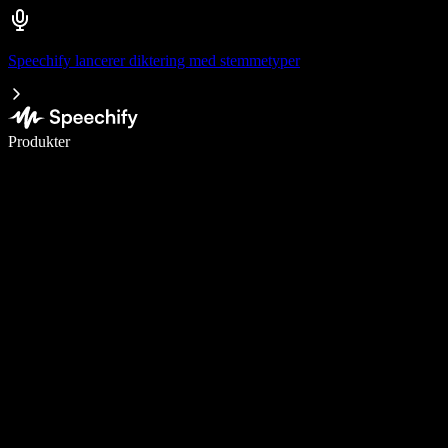
Speechify lancerer diktering med stemmetyper
Skriv 5× hurtigere med stemmeskrivning
Produkter
Læs mere