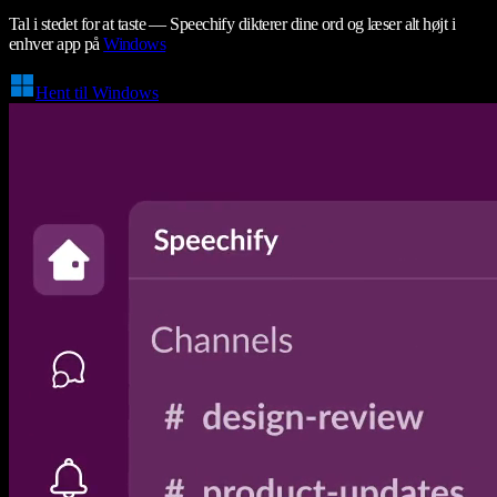
Tal i stedet for at taste — Speechify dikterer dine ord og læser alt højt i
enhver app på
Windows
Hent til Windows