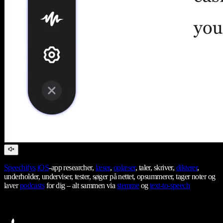
Speechifys
iOS
-app researcher,
læser
,
oplæser
, taler, skriver,
dikterer
,
underholder, underviser, tester, søger på nettet, opsummerer, tager noter og
laver
podcasts
for dig – alt sammen via
stemme
og
text-to-speech