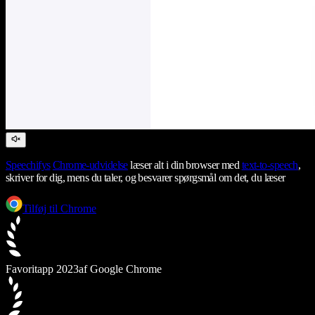
Speechifys
Chrome-udvidelse
læser alt i din browser med
text-to-speech
,
skriver for dig, mens du taler, og besvarer spørgsmål om det, du læser
Tilføj til Chrome
Favoritapp 2023
af Google Chrome