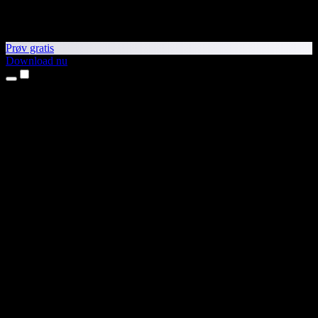
Prøv gratis
Download nu
Produkter
Tekst til tale
iPhone- og iPad-apps
Android-app
Chrome-udvidelse
Edge-udvidelse
Webapp
Mac-app
Windows-app