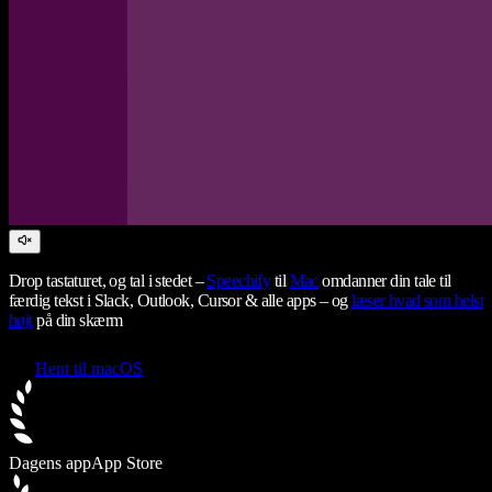
Drop tastaturet, og tal i stedet –
Speechify
til
Mac
omdanner din tale til
færdig tekst i Slack, Outlook, Cursor & alle apps – og
læser hvad som helst
højt
på din skærm
Hent til macOS
Dagens app
App Store