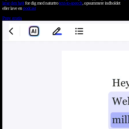
læse den højt
for dig med naturtro
text-to-speech
, opsummere indholdet
eller lave en
podcast
Prøv gratis