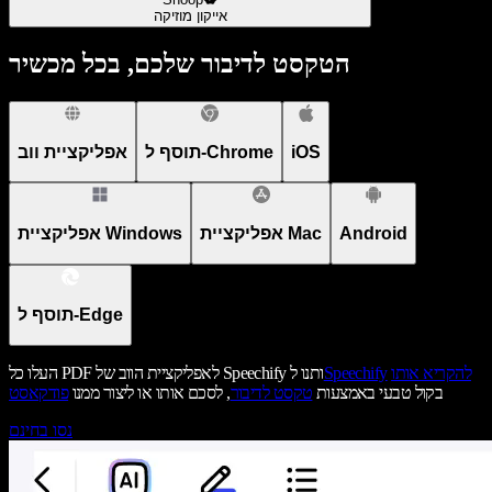
אייקון מוזיקה
הטקסט לדיבור שלכם, בכל מכשיר
iOS
תוסף ל-Chrome
אפליקציית ווב
Android
אפליקציית Mac
אפליקציית Windows
תוסף ל-Edge
להקריא אותו
Speechify
העלו כל PDF לאפליקציית הווב של Speechify ותנו ל
בקול טבעי באמצעות
טקסט לדיבור
, לסכם אותו או ליצור ממנו
פודקאסט
נסו בחינם