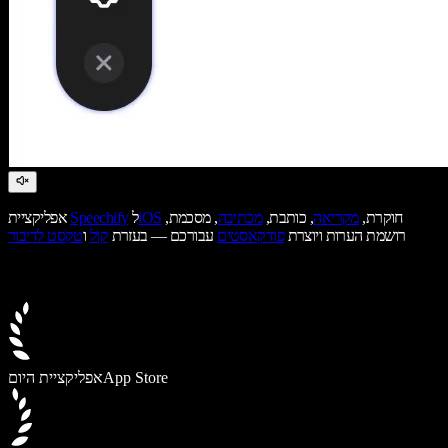
חוקרת,
מקריאה
, כותבת,
מכתיבה
, מסכמת,
iOS
ל
Speechify
אפליקציית
רושמת הערות ויוצרת
פודקאסטים
עבורכם — בעזרת
קול
ו
טקסט לדיבור
App Store
אפליקציית היום