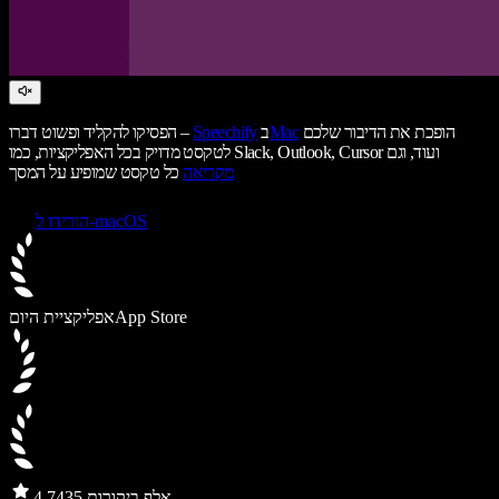
הופכת את הדיבור שלכם
Mac
ב
Speechify
הפסיקו להקליד ופשוט דברו –
לטקסט מדויק בכל האפליקציות, כמו Slack, Outlook, Cursor ועוד, וגם
מקריאה
כל טקסט שמופיע על המסך
הורידו ל-macOS
App Store
אפליקציית היום
435 אלף ביקורות
4.7