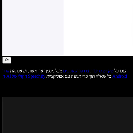
הפכו כל
טקסט לדיבור
,
צרו פודקאסטים
מכל מסמך או תיאור, ושאלו את
עוזר
Android
כל שאלה תוך כדי תנועה עם אפליקציית
ה-AI הקולי של Speechify