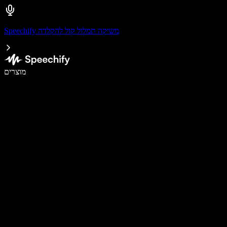
Speechify משיקה תמלול קול להקלדה
לכתוב פי 5 מהר יותר עם הכתבה קולית
מוצרים
למידע נוסף