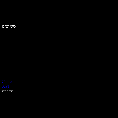
שימושים
הורדה
API
החברה