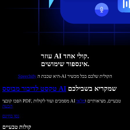
עוזר AI קולי אחד.
אינספור שימושים.
היא שכבת ה-AI הקולית שלכם בכל מכשיר
Speechify
שמקריא בשבילכם
טקסט לדיבור מבוסס AI
הפכו קובצי PDF, מסמכים ועוד לקולות AI טבעיים, מציאותיים ו
מלאי
הבעה
נסו בחינם
קולות טבעיים