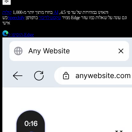
והאזינו במהירות של עד פי 4.5,
קולות AI
בחרו מתוך יותר מ-1,000
ממיר
טקסט לדיבור
בדפדפן Edge וגם עונה על שאלות כמו עוזר
Speechify
כש
אישי
הוסיפו ל-Edge