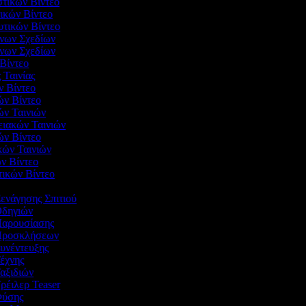
στικών Βίντεο
γικών Βίντεο
ευτικών Βίντεο
ένων Σχεδίων
ενων Σχεδίων
 Βίντεο
 Ταινίας
ν Βίντεο
ών Βίντεο
ών Ταινιών
νειακών Ταινιών
ών Βίντεο
ικών Ταινιών
ών Βίντεο
τικών Βίντεο
Ξενάγησης Σπιτιού
 Οδηγιών
 Παρουσίασης
ο Προσκλήσεων
Συνέντευξης
Τέχνης
Ταξιδιών
Τρέιλερ Teaser
 Φύσης