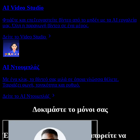
AI Video Studio
Φτιάξτε και επεξεργαστείτε βίντεο από το μηδέν με τα AI εργαλεία
μας. Όλη η παραγωγή βίντεο σε ένα μέρος.
Δείτε το Video Studio
AI Ντουμπλάζ
Με ένα κλικ, το βίντεό σας μιλά σε όποια γλώσσα θέλετε.
Ταιριάζει φωνή, τονικότητα και ρυθμό.
Δείτε το AI Ντουμπλάζ
Δοκιμάστε το μόνοι σας
Ένα μικρό δείγμα από όσα μπορείτε να