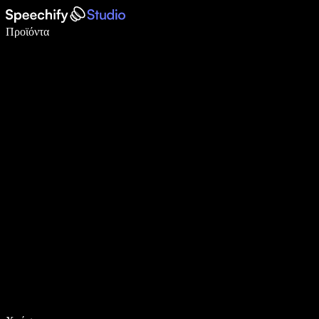
Γράψτε 5× πιο γρήγορα με φωνητική πληκτρολόγηση
Προϊόντα
Μάθετε περισσότερα