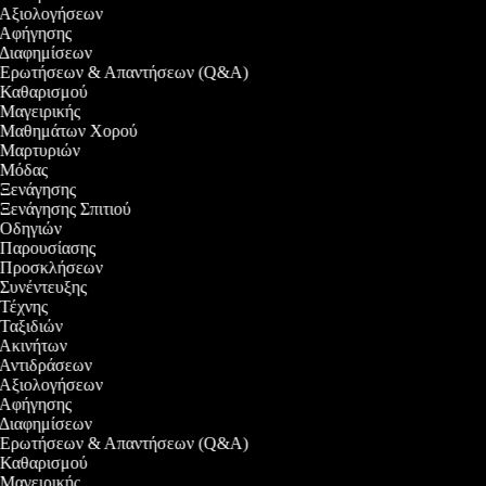
ο Αξιολογήσεων
ο Αφήγησης
ο Διαφημίσεων
εο Ερωτήσεων & Απαντήσεων (Q&A)
ο Καθαρισμού
ο Μαγειρικής
εο Μαθημάτων Χορού
ο Μαρτυριών
ο Μόδας
ο Ξενάγησης
ο Ξενάγησης Σπιτιού
ο Οδηγιών
ο Παρουσίασης
εο Προσκλήσεων
ο Συνέντευξης
ο Τέχνης
ο Ταξιδιών
ο Ακινήτων
ο Αντιδράσεων
ο Αξιολογήσεων
ο Αφήγησης
ο Διαφημίσεων
εο Ερωτήσεων & Απαντήσεων (Q&A)
ο Καθαρισμού
ο Μαγειρικής