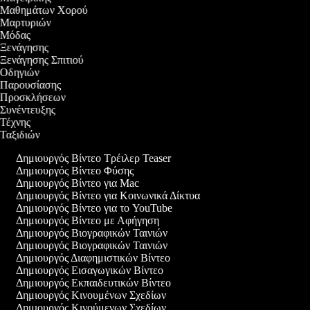
εο Μαθημάτων Χορού
ο Μαρτυριών
ο Μόδας
ο Ξενάγησης
ο Ξενάγησης Σπιτιού
ο Οδηγιών
ο Παρουσίασης
εο Προσκλήσεων
ο Συνέντευξης
ο Τέχνης
ο Ταξιδιών
Δημιουργός Βίντεο Τρέιλερ Teaser
Δημιουργός Βίντεο Φύσης
Δημιουργός Βίντεο για Mac
Δημιουργός Βίντεο για Κοινωνικά Δίκτυα
Δημιουργός Βίντεο για το YouTube
Δημιουργός Βίντεο με Αφήγηση
Δημιουργός Βιογραφικών Ταινιών
Δημιουργός Βιογραφικών Ταινιών
Δημιουργός Διαφημιστικών Βίντεο
Δημιουργός Εισαγωγικών Βίντεο
Δημιουργός Εκπαιδευτικών Βίντεο
Δημιουργός Κινουμένων Σχεδίων
Δημιουργός Κινούμενων Σχεδίων