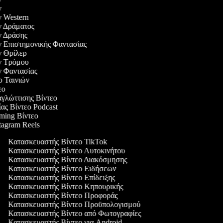
ών
ών Western
ών Δράματος
ών Δράσης
ών Επιστημονικής Φαντασίας
ών Θρίλερ
ών Τρόμου
ών Φαντασίας
ερ Ταινιών
τεο
αγλώττισης Βίντεο
ίας Βίντεο Podcast
aming Βίντεο
stagram Reels
Κατασκευαστής Βίντεο TikTok
Κατασκευαστής Βίντεο Αυτοκινήτου
Κατασκευαστής Βίντεο Διακόσμησης
Κατασκευαστής Βίντεο Ειδήσεων
Κατασκευαστής Βίντεο Επίδειξης
Κατασκευαστής Βίντεο Κηπουρικής
Κατασκευαστής Βίντεο Προφοράς
Κατασκευαστής Βίντεο Προϋπολογισμού
Κατασκευαστής Βίντεο από Φωτογραφίες
Κατασκευαστής Βίντεο για Android