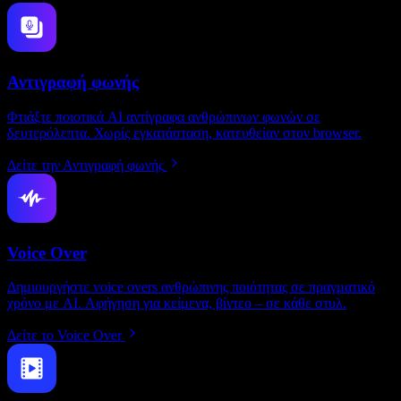
Αντιγραφή φωνής
Φτιάξτε ποιοτικά AI αντίγραφα ανθρώπινων φωνών σε
δευτερόλεπτα. Χωρίς εγκατάσταση, κατευθείαν στον browser.
Δείτε την Αντιγραφή φωνής
Voice Over
Δημιουργήστε voice overs ανθρώπινης ποιότητας σε πραγματικό
χρόνο με AI. Αφήγηση για κείμενα, βίντεο – σε κάθε στυλ.
Δείτε το Voice Over