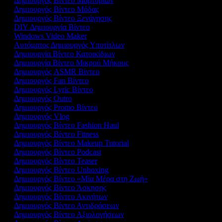
Δημιουργός Βίντεο Μαρτυριών
Δημιουργός Βίντεο Μόδας
Δημιουργός Βίντεο Ξενάγησης
DIY Δημιουργία Βίντεο
Windows Video Maker
Αυτόματος Δημιουργός Υποτίτλων
Δημιουργία Βίντεο Κατοικίδιων
Δημιουργία Βίντεο Μικρού Μήκους
Δημιουργός ASMR Βίντεο
Δημιουργός Fan Βίντεο
Δημιουργός Lyric Βίντεο
Δημιουργός Outro
Δημιουργός Promo Βίντεο
Δημιουργός Vlog
Δημιουργός Βίντεο Fashion Haul
Δημιουργός Βίντεο Fitness
Δημιουργός Βίντεο Makeup Tutorial
Δημιουργός Βίντεο Podcast
Δημιουργός Βίντεο Teaser
Δημιουργός Βίντεο Unboxing
Δημιουργός Βίντεο «Μία Μέρα στη Ζωή»
Δημιουργός Βίντεο Άσκησης
Δημιουργός Βίντεο Ακινήτων
Δημιουργός Βίντεο Αντιδράσεων
Δημιουργός Βίντεο Αξιολογήσεων