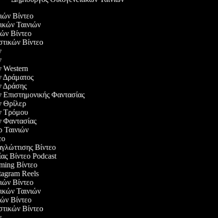
διών Βίντεο
τικών Ταινιών
ικών Βίντεο
αστικών Βίντεο
ών
ών
ών Western
ών Δράματος
ών Δράσης
ών Επιστημονικής Φαντασίας
ών Θρίλερ
ών Τρόμου
ών Φαντασίας
ερ Ταινιών
τεο
αγλώττισης Βίντεο
ίας Βίντεο Podcast
aming Βίντεο
stagram Reels
διών Βίντεο
τικών Ταινιών
ικών Βίντεο
αστικών Βίντεο
ών