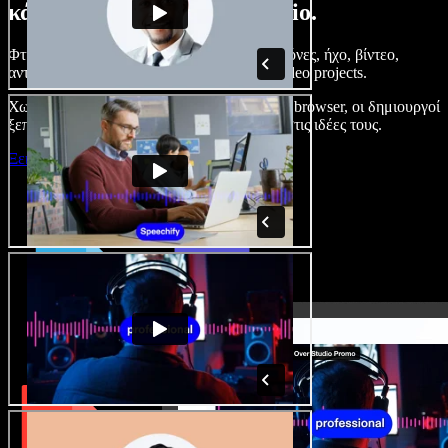
κάνετε με το Speechify Studio.
Φτιάξτε voice overs, προσθέστε δωρεάν εικόνες, ήχο, βίντεο,
αντιγραφή φωνής – ολοκληρωμένα audio/video projects.
Χωρίς καμπύλη εκμάθησης και με όλα στον browser, οι δημιουργοί
ξεπερνούν τα κλασικά όρια και δίνουν ζωή στις ιδέες τους.
Ξεκινήστε με το Studio