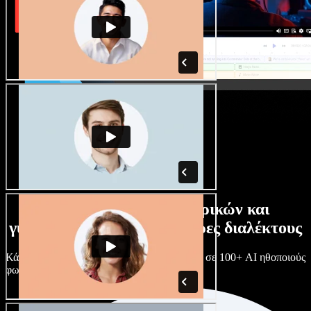
Τεράστια συλλογή ανδρικών και
γυναικείων φωνών με άπειρες διαλέκτους
Κάθε έργο είναι μοναδικό. Διάλεξε ανάμεσα σε 100+ AI ηθοποιούς
φωνής & διαλέκτους και κάν’ τους όπως θες.