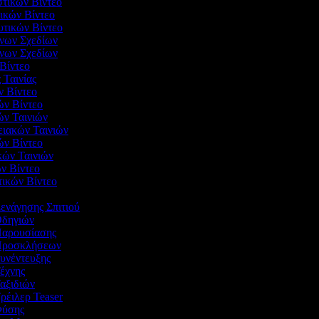
στικών Βίντεο
γικών Βίντεο
υτικών Βίντεο
ένων Σχεδίων
ενων Σχεδίων
 Βίντεο
 Ταινίας
ν Βίντεο
ών Βίντεο
ών Ταινιών
νειακών Ταινιών
ών Βίντεο
ικών Ταινιών
ών Βίντεο
τικών Βίντεο
Ξενάγησης Σπιτιού
 Οδηγιών
 Παρουσίασης
 Προσκλήσεων
Συνέντευξης
Τέχνης
Ταξιδιών
Τρέιλερ Teaser
 Φύσης