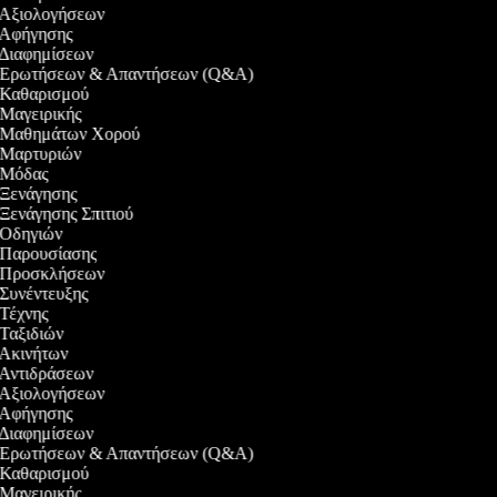
ο Αξιολογήσεων
ο Αφήγησης
ο Διαφημίσεων
εο Ερωτήσεων & Απαντήσεων (Q&A)
ο Καθαρισμού
ο Μαγειρικής
εο Μαθημάτων Χορού
ο Μαρτυριών
ο Μόδας
ο Ξενάγησης
ο Ξενάγησης Σπιτιού
ο Οδηγιών
ο Παρουσίασης
εο Προσκλήσεων
ο Συνέντευξης
ο Τέχνης
ο Ταξιδιών
ο Ακινήτων
ο Αντιδράσεων
ο Αξιολογήσεων
ο Αφήγησης
ο Διαφημίσεων
εο Ερωτήσεων & Απαντήσεων (Q&A)
ο Καθαρισμού
ο Μαγειρικής