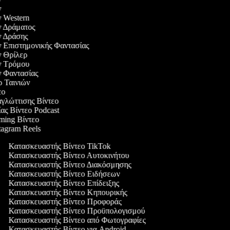
ών
ών Western
ών Δράματος
ών Δράσης
ών Επιστημονικής Φαντασίας
ών Θρίλερ
ών Τρόμου
ών Φαντασίας
ερ Ταινιών
τεο
αγλώττισης Βίντεο
ίας Βίντεο Podcast
aming Βίντεο
stagram Reels
Κατασκευαστής Βίντεο TikTok
Κατασκευαστής Βίντεο Αυτοκινήτου
Κατασκευαστής Βίντεο Διακόσμησης
Κατασκευαστής Βίντεο Ειδήσεων
Κατασκευαστής Βίντεο Επίδειξης
Κατασκευαστής Βίντεο Κηπουρικής
Κατασκευαστής Βίντεο Προφοράς
Κατασκευαστής Βίντεο Προϋπολογισμού
Κατασκευαστής Βίντεο από Φωτογραφίες
Κατασκευαστής Βίντεο για Android