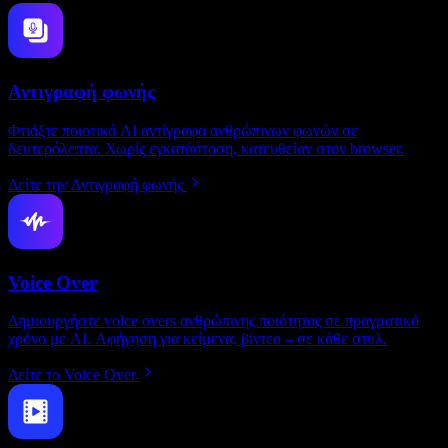
Αντιγραφή φωνής
Φτιάξτε ποιοτικά AI αντίγραφα ανθρώπινων φωνών σε
δευτερόλεπτα. Χωρίς εγκατάσταση, κατευθείαν στον browser.
Δείτε την Αντιγραφή φωνής
Voice Over
Δημιουργήστε voice overs ανθρώπινης ποιότητας σε πραγματικό
χρόνο με AI. Αφήγηση για κείμενα, βίντεο – σε κάθε στυλ.
Δείτε το Voice Over