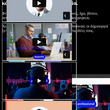
κάνετε με το Speechify Studio.
Φτιάξτε voice overs, προσθέστε δωρεάν εικόνες, ήχο, βίντεο,
αντιγραφή φωνής – ολοκληρωμένα audio/video projects.
Χωρίς καμπύλη εκμάθησης και με όλα στον browser, οι δημιουργοί
ξεπερνούν τα κλασικά όρια και δίνουν ζωή στις ιδέες τους.
Ξεκινήστε με το Studio