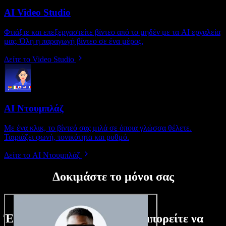
AI Video Studio
Φτιάξτε και επεξεργαστείτε βίντεο από το μηδέν με τα AI εργαλεία
μας. Όλη η παραγωγή βίντεο σε ένα μέρος.
Δείτε το Video Studio
AI Ντουμπλάζ
Με ένα κλικ, το βίντεό σας μιλά σε όποια γλώσσα θέλετε.
Ταιριάζει φωνή, τονικότητα και ρυθμό.
Δείτε το AI Ντουμπλάζ
Δοκιμάστε το μόνοι σας
Ένα μικρό δείγμα από όσα μπορείτε να