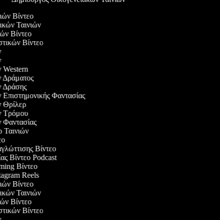
διών Βίντεο
τικών Ταινιών
ικών Βίντεο
αστικών Βίντεο
ών
ών
ών Western
ών Δράματος
ών Δράσης
ών Επιστημονικής Φαντασίας
ών Θρίλερ
ών Τρόμου
ών Φαντασίας
ερ Ταινιών
τεο
αγλώττισης Βίντεο
ίας Βίντεο Podcast
aming Βίντεο
stagram Reels
διών Βίντεο
τικών Ταινιών
ικών Βίντεο
αστικών Βίντεο
ών