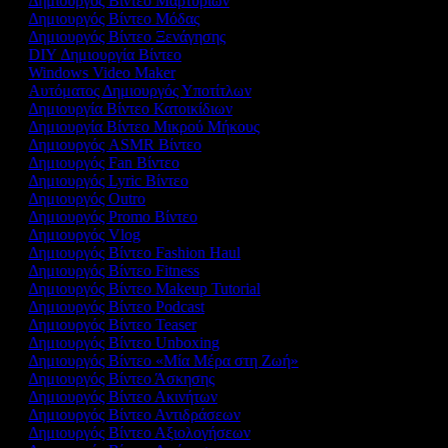
Δημιουργός Βίντεο Μαρτυριών
Δημιουργός Βίντεο Μόδας
Δημιουργός Βίντεο Ξενάγησης
DIY Δημιουργία Βίντεο
Windows Video Maker
Αυτόματος Δημιουργός Υποτίτλων
Δημιουργία Βίντεο Κατοικίδιων
Δημιουργία Βίντεο Μικρού Μήκους
Δημιουργός ASMR Βίντεο
Δημιουργός Fan Βίντεο
Δημιουργός Lyric Βίντεο
Δημιουργός Outro
Δημιουργός Promo Βίντεο
Δημιουργός Vlog
Δημιουργός Βίντεο Fashion Haul
Δημιουργός Βίντεο Fitness
Δημιουργός Βίντεο Makeup Tutorial
Δημιουργός Βίντεο Podcast
Δημιουργός Βίντεο Teaser
Δημιουργός Βίντεο Unboxing
Δημιουργός Βίντεο «Μία Μέρα στη Ζωή»
Δημιουργός Βίντεο Άσκησης
Δημιουργός Βίντεο Ακινήτων
Δημιουργός Βίντεο Αντιδράσεων
Δημιουργός Βίντεο Αξιολογήσεων