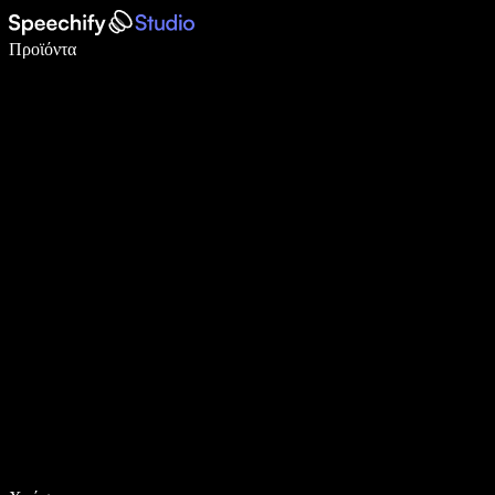
Γράψτε 5× πιο γρήγορα με φωνητική πληκτρολόγηση
Προϊόντα
Μάθετε περισσότερα