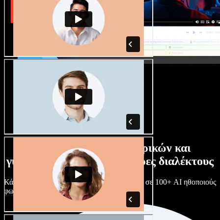
Τεράστια συλλογή ανδρικών και
γυναικείων φωνών με άπειρες διαλέκτους
Κάθε έργο είναι μοναδικό. Διάλεξε ανάμεσα σε 100+ AI ηθοποιούς
φωνής & διαλέκτους και κάν’ τους όπως θες.