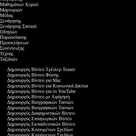
εο Μαθημάτων Χορού
ο Μαρτυριών
ο Μόδας
ο Ξενάγησης
ο Ξενάγησης Σπιτιού
ο Οδηγιών
ο Παρουσίασης
εο Προσκλήσεων
ο Συνέντευξης
ο Τέχνης
ο Ταξιδιών
Δημιουργός Βίντεο Τρέιλερ Teaser
Δημιουργός Βίντεο Φύσης
Δημιουργός Βίντεο για Mac
Δημιουργός Βίντεο για Κοινωνικά Δίκτυα
Δημιουργός Βίντεο για το YouTube
Δημιουργός Βίντεο με Αφήγηση
Δημιουργός Βιογραφικών Ταινιών
Δημιουργός Βιογραφικών Ταινιών
Δημιουργός Διαφημιστικών Βίντεο
Δημιουργός Εισαγωγικών Βίντεο
Δημιουργός Εκπαιδευτικών Βίντεο
Δημιουργός Κινουμένων Σχεδίων
Δημιουργός Κινούμενων Σχεδίων