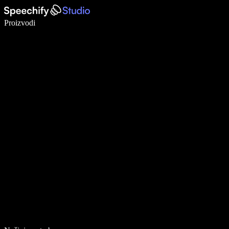
Pišite 5× brže uz glasovno diktiranje
Proizvodi
Saznajte više