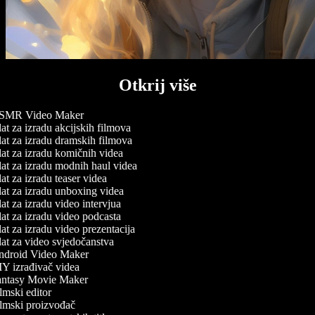
Otkrij više
MR Video Maker
at za izradu akcijskih filmova
at za izradu dramskih filmova
at za izradu komičnih videa
at za izradu modnih haul videa
at za izradu teaser videa
at za izradu unboxing videa
at za izradu video intervjua
at za izradu video podcasta
at za izradu video prezentacija
at za video svjedočanstva
droid Video Maker
Y izrađivač videa
ntasy Movie Maker
lmski editor
lmski proizvođač