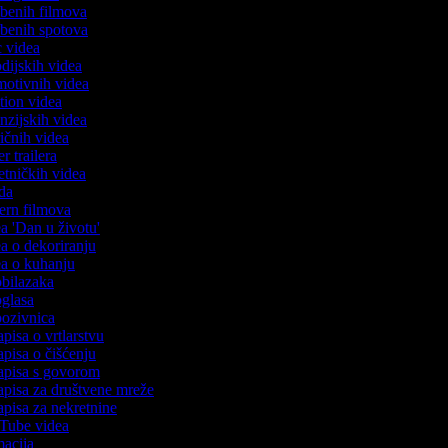
azbenih filmova
azbenih spotova
ic videa
odijskih videa
omotivnih videa
ction videa
enzijskih videa
iričnih videa
er trailera
jetničkih videa
oda
stern filmova
ea 'Dan u životu'
dea o dekoriranju
dea o kuhanju
 obilazaka
 oglasa
 pozivnica
apisa o vrtlarstvu
zapisa o čišćenju
zapisa s govorom
zapisa za društvene mreže
zapisa za nekretnine
uTube videa
imacija