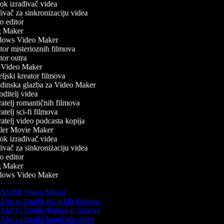
k izrađivač videa
vač za sinkronizaciju videa
 editor
 Maker
ows Video Maker
or misterioznih filmova
or outra
Video Maker
ljski kreator filmova
inska glazba za Video Maker
ditelj videa
atelj romantičnih filmova
telj sci-fi filmova
atelj video podcasta kopija
ler Movie Maker
k izrađivač videa
vač za sinkronizaciju videa
 editor
 Maker
ows Video Maker
ASMR Video Maker
Alat za izradu akcijskih filmova
Alat za izradu dramskih filmova
Alat za izradu komičnih videa