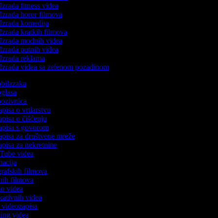
Izrada fitness videa
Izrada horor filmova
Izrada komedija
Izrada kratkih filmova
Izrada modnih videa
Izrada putnih videa
Izrada reklama
Izrada videa sa zelenom pozadinom
 obilazaka
 oglasa
 pozivnica
apisa o vrtlarstvu
zapisa o čišćenju
zapisa s govorom
zapisa za društvene mreže
zapisa za nekretnine
uTube videa
imacija
ografskih filmova
anih filmova
mo videa
ukativnih videa
to videozapisa
ming videa