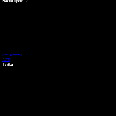
Načini upotrebe
Preuzimanje
API
Tvrtka