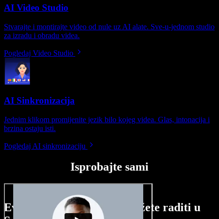
AI Video Studio
Stvarajte i montirajte video od nule uz AI alate. Sve-u-jednom studio
za izradu i obradu videa.
Pogledaj Video Studio
AI Sinkronizacija
Jednim klikom promijenite jezik bilo kojeg videa. Glas, intonacija i
brzina ostaju isti.
Pogledaj AI sinkronizaciju
Isprobajte sami
Evo malog pregleda što možete raditi u