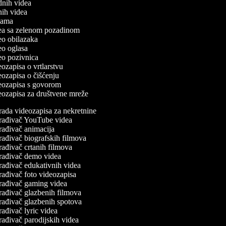
odnih videa
tnih videa
klama
idea sa zelenom pozadinom
deo obilazaka
deo oglasa
deo pozivnica
deozapisa o vrtlarstvu
deozapisa o čišćenju
ideozapisa s govorom
deozapisa za društvene mreže
rada videozapisa za nekretnine
rađivač YouTube videa
rađivač animacija
rađivač biografskih filmova
rađivač crtanih filmova
rađivač demo videa
rađivač edukativnih videa
rađivač foto videozapisa
rađivač gaming videa
rađivač glazbenih filmova
rađivač glazbenih spotova
ađivač lyric videa
rađivač parodijskih videa