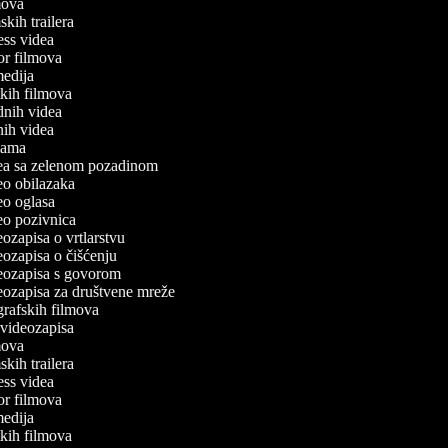
lmova
mskih trailera
tness videa
ror filmova
omedija
atkih filmova
odnih videa
tnih videa
klama
idea sa zelenom pozadinom
deo obilazaka
deo oglasa
deo pozivnica
deozapisa o vrtlarstvu
deozapisa o čišćenju
ideozapisa s govorom
deozapisa za društvene mreže
ografskih filmova
n videozapisa
lmova
mskih trailera
tness videa
ror filmova
omedija
atkih filmova