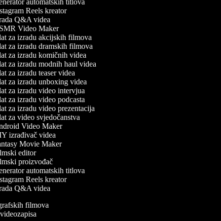
nerator automatskih titlova
stagram Reels kreator
rada Q&A videa
MR Video Maker
at za izradu akcijskih filmova
at za izradu dramskih filmova
at za izradu komičnih videa
at za izradu modnih haul videa
at za izradu teaser videa
at za izradu unboxing videa
at za izradu video intervjua
at za izradu video podcasta
at za izradu video prezentacija
at za video svjedočanstva
droid Video Maker
Y izrađivač videa
ntasy Movie Maker
lmski editor
lmski proizvođač
nerator automatskih titlova
stagram Reels kreator
rada Q&A videa
ografskih filmova
n videozapisa