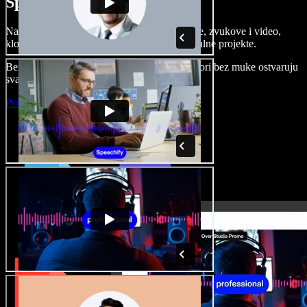
Speechify Studiju.
Napravite voice overe, dodajte besplatne slike, zvukove i video,
klonirajte svoj glas i složite sjajne audio-vizualne projekte.
Bez učenja i sve dostupno u pregledniku, autori bez muke ostvaruju
svaku kreativnu ideju.
Pokreni Studio