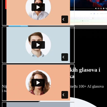
Veliki izbor muških i ženskih glasova i
raznih naglasaka
Nijedan projekt ne mora zvučati isto. Birajte među 100+ AI glasova
i naglasaka i prilagodite ih sebi.