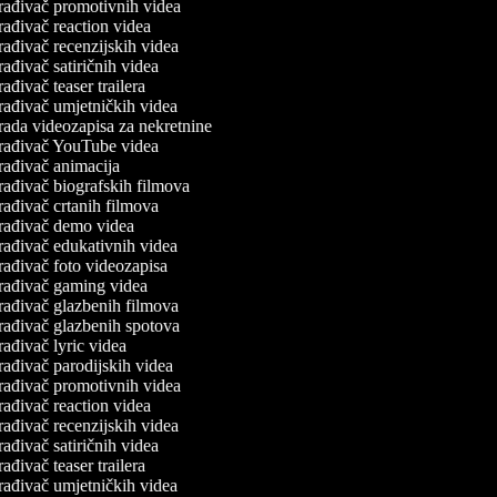
rađivač promotivnih videa
rađivač reaction videa
rađivač recenzijskih videa
ađivač satiričnih videa
ađivač teaser trailera
rađivač umjetničkih videa
rada videozapisa za nekretnine
rađivač YouTube videa
rađivač animacija
rađivač biografskih filmova
rađivač crtanih filmova
rađivač demo videa
rađivač edukativnih videa
rađivač foto videozapisa
rađivač gaming videa
rađivač glazbenih filmova
rađivač glazbenih spotova
ađivač lyric videa
rađivač parodijskih videa
rađivač promotivnih videa
rađivač reaction videa
rađivač recenzijskih videa
ađivač satiričnih videa
ađivač teaser trailera
rađivač umjetničkih videa