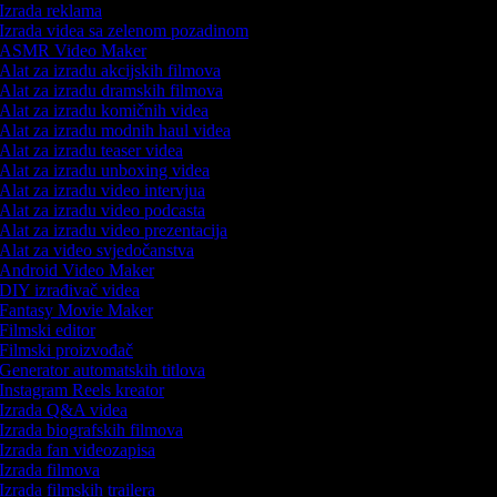
Izrada reklama
Izrada videa sa zelenom pozadinom
ASMR Video Maker
Alat za izradu akcijskih filmova
Alat za izradu dramskih filmova
Alat za izradu komičnih videa
Alat za izradu modnih haul videa
Alat za izradu teaser videa
Alat za izradu unboxing videa
Alat za izradu video intervjua
Alat za izradu video podcasta
Alat za izradu video prezentacija
Alat za video svjedočanstva
Android Video Maker
DIY izrađivač videa
Fantasy Movie Maker
Filmski editor
Filmski proizvođač
Generator automatskih titlova
Instagram Reels kreator
Izrada Q&A videa
Izrada biografskih filmova
Izrada fan videozapisa
Izrada filmova
Izrada filmskih trailera