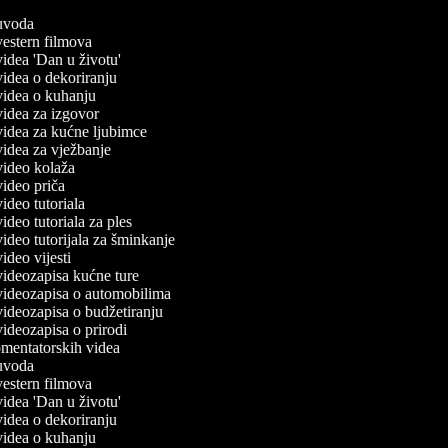
č uvoda
 vestern filmova
 videa 'Dan u životu'
 videa o dekoriranju
 videa o kuhanju
 videa za izgovor
 videa za kućne ljubimce
 videa za vježbanje
 video kolaža
 video priča
 video tutoriala
 video tutoriala za ples
 video tutorijala za šminkanje
 video vijesti
 videozapisa kućne ture
 videozapisa o automobilima
 videozapisa o budžetiranju
 videozapisa o prirodi
komentatorskih videa
č uvoda
 vestern filmova
 videa 'Dan u životu'
 videa o dekoriranju
 videa o kuhanju