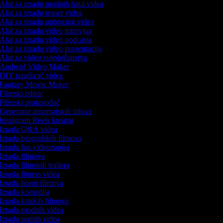
Alat za izradu modnih haul videa
Alat za izradu teaser videa
Alat za izradu unboxing videa
Alat za izradu video intervjua
Alat za izradu video podcasta
Alat za izradu video prezentacija
Alat za video svjedočanstva
Android Video Maker
DIY izrađivač videa
Fantasy Movie Maker
Filmski editor
Filmski proizvođač
Generator automatskih titlova
Instagram Reels kreator
Izrada Q&A videa
Izrada biografskih filmova
Izrada fan videozapisa
Izrada filmova
Izrada filmskih trailera
Izrada fitness videa
Izrada horor filmova
Izrada komedija
Izrada kratkih filmova
Izrada modnih videa
Izrada putnih videa