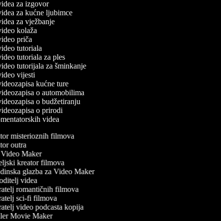
 videa za izgovor
 videa za kućne ljubimce
 videa za vježbanje
 video kolaža
 video priča
 video tutoriala
 video tutoriala za ples
 video tutorijala za šminkanje
 video vijesti
 videozapisa kućne ture
 videozapisa o automobilima
 videozapisa o budžetiranju
 videozapisa o prirodi
komentatorskih videa
or misterioznih filmova
or outra
Video Maker
ljski kreator filmova
inska glazba za Video Maker
ditelj videa
atelj romantičnih filmova
telj sci-fi filmova
atelj video podcasta kopija
ler Movie Maker