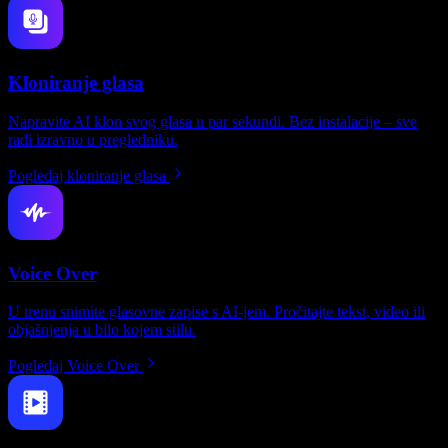
Kloniranje glasa
Napravite AI klon svog glasa u par sekundi. Bez instalacije – sve
radi izravno u pregledniku.
Pogledaj kloniranje glasa
Voice Over
U trenu snimite glasovne zapise s AI-jem. Pročitajte tekst, video ili
objašnjenja u bilo kojem stilu.
Pogledaj Voice Over