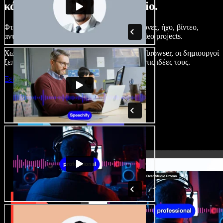
κάνετε με το Speechify Studio.
Φτιάξτε voice overs, προσθέστε δωρεάν εικόνες, ήχο, βίντεο,
αντιγραφή φωνής – ολοκληρωμένα audio/video projects.
Χωρίς καμπύλη εκμάθησης και με όλα στον browser, οι δημιουργοί
ξεπερνούν τα κλασικά όρια και δίνουν ζωή στις ιδέες τους.
Ξεκινήστε με το Studio