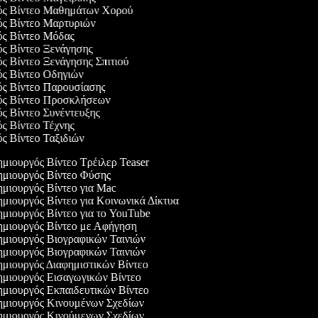
γός Βίντεο Μαθημάτων Χορού
γός Βίντεο Μαρτυριών
γός Βίντεο Μόδας
ός Βίντεο Ξενάγησης
ός Βίντεο Ξενάγησης Σπιτιού
ός Βίντεο Οδηγιών
γός Βίντεο Παρουσίασης
γός Βίντεο Προσκλήσεων
ός Βίντεο Συνέντευξης
ός Βίντεο Τέχνης
ός Βίντεο Ταξιδιών
μιουργός Βίντεο Τρέιλερ Teaser
μιουργός Βίντεο Φύσης
μιουργός Βίντεο για Mac
μιουργός Βίντεο για Κοινωνικά Δίκτυα
μιουργός Βίντεο για το YouTube
μιουργός Βίντεο με Αφήγηση
μιουργός Βιογραφικών Ταινιών
μιουργός Βιογραφικών Ταινιών
μιουργός Διαφημιστικών Βίντεο
μιουργός Εισαγωγικών Βίντεο
μιουργός Εκπαιδευτικών Βίντεο
μιουργός Κινουμένων Σχεδίων
μιουργός Κινούμενων Σχεδίων