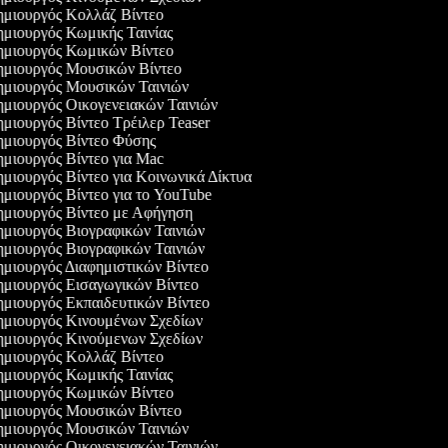
μιουργός Κολλάζ Βίντεο
μιουργός Κωμικής Ταινίας
μιουργός Κωμικών Βίντεο
μιουργός Μουσικών Βίντεο
μιουργός Μουσικών Ταινιών
μιουργός Οικογενειακών Ταινιών
μιουργός Βίντεο Τρέιλερ Teaser
μιουργός Βίντεο Φύσης
μιουργός Βίντεο για Mac
μιουργός Βίντεο για Κοινωνικά Δίκτυα
μιουργός Βίντεο για το YouTube
μιουργός Βίντεο με Αφήγηση
μιουργός Βιογραφικών Ταινιών
μιουργός Βιογραφικών Ταινιών
μιουργός Διαφημιστικών Βίντεο
μιουργός Εισαγωγικών Βίντεο
μιουργός Εκπαιδευτικών Βίντεο
μιουργός Κινουμένων Σχεδίων
μιουργός Κινούμενων Σχεδίων
μιουργός Κολλάζ Βίντεο
μιουργός Κωμικής Ταινίας
μιουργός Κωμικών Βίντεο
μιουργός Μουσικών Βίντεο
μιουργός Μουσικών Ταινιών
μιουργός Οικογενειακών Ταινιών