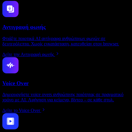
Αντιγραφή φωνής
Φτιάξτε ποιοτικά AI αντίγραφα ανθρώπινων φωνών σε
δευτερόλεπτα. Χωρίς εγκατάσταση, κατευθείαν στον browser.
Δείτε την Αντιγραφή φωνής
Voice Over
Δημιουργήστε voice overs ανθρώπινης ποιότητας σε πραγματικό
χρόνο με AI. Αφήγηση για κείμενα, βίντεο – σε κάθε στυλ.
Δείτε το Voice Over