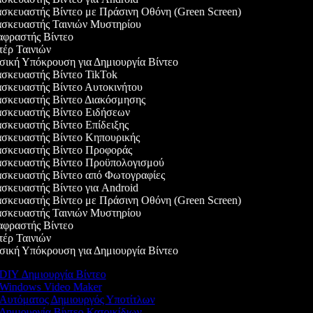
κευαστής Βίντεο με Πράσινη Οθόνη (Green Screen)
σκευαστής Ταινιών Μυστηρίου
φραστής Βίντεο
έρ Ταινιών
κή Υπόκρουση για Δημιουργία Βίντεο
σκευαστής Βίντεο TikTok
κευαστής Βίντεο Αυτοκινήτου
σκευαστής Βίντεο Διακόσμησης
σκευαστής Βίντεο Ειδήσεων
κευαστής Βίντεο Επίδειξης
σκευαστής Βίντεο Κηπουρικής
σκευαστής Βίντεο Προφοράς
σκευαστής Βίντεο Προϋπολογισμού
σκευαστής Βίντεο από Φωτογραφίες
κευαστής Βίντεο για Android
κευαστής Βίντεο με Πράσινη Οθόνη (Green Screen)
σκευαστής Ταινιών Μυστηρίου
φραστής Βίντεο
έρ Ταινιών
κή Υπόκρουση για Δημιουργία Βίντεο
DIY Δημιουργία Βίντεο
Windows Video Maker
Αυτόματος Δημιουργός Υποτίτλων
Δημιουργία Βίντεο Κατοικίδιων