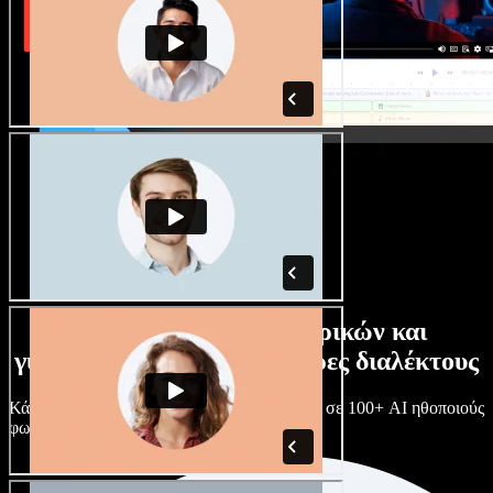
Τεράστια συλλογή ανδρικών και
γυναικείων φωνών με άπειρες διαλέκτους
Κάθε έργο είναι μοναδικό. Διάλεξε ανάμεσα σε 100+ AI ηθοποιούς
φωνής & διαλέκτους και κάν’ τους όπως θες.