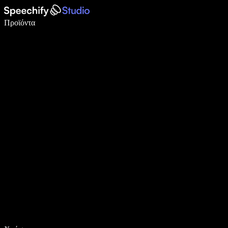
Γράψτε 5× πιο γρήγορα με φωνητική πληκτρολόγηση
Προϊόντα
Μάθετε περισσότερα