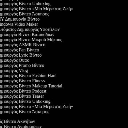
μιουργός Βίντεο Unboxing
μιουργός Βίντεο «Μία Μέρα στη Ζωή»
μιουργός Βίντεο Άσκησης
Y Δημιουργία Βίντεο
ndows Video Maker
τόματος Δημιουργός Υποτίτλων
μιουργία Βίντεο Κατοικίδιων
μιουργία Βίντεο Μικρού Μήκους
μιουργός ASMR Βίντεο
μιουργός Fan Βίντεο
μιουργός Lyric Βίντεο
μιουργός Outro
μιουργός Promo Βίντεο
μιουργός Vlog
μιουργός Βίντεο Fashion Haul
μιουργός Βίντεο Fitness
μιουργός Βίντεο Makeup Tutorial
μιουργός Βίντεο Podcast
μιουργός Βίντεο Teaser
μιουργός Βίντεο Unboxing
μιουργός Βίντεο «Μία Μέρα στη Ζωή»
μιουργός Βίντεο Άσκησης
ός Βίντεο Ακινήτων
ός Βίντεο Αντιδράσεων