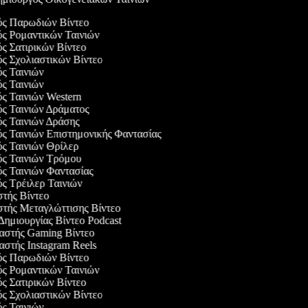
γός Παρωδιών Βίντεο
ός Ρομαντικών Ταινιών
ός Σατιρικών Βίντεο
ός Σχολιαστικών Βίντεο
ός Ταινιών
ός Ταινιών
ός Ταινιών Western
ός Ταινιών Δράματος
ός Ταινιών Δράσης
ός Ταινιών Επιστημονικής Φαντασίας
ός Ταινιών Θρίλερ
γός Ταινιών Τρόμου
ός Ταινιών Φαντασίας
ός Τρέιλερ Ταινιών
στής Βίντεο
στής Μεταγλώττισης Βίντεο
 Δημιουργίας Βίντεο Podcast
υαστής Gaming Βίντεο
αστής Instagram Reels
γός Παρωδιών Βίντεο
ός Ρομαντικών Ταινιών
ός Σατιρικών Βίντεο
ός Σχολιαστικών Βίντεο
ός Ταινιών