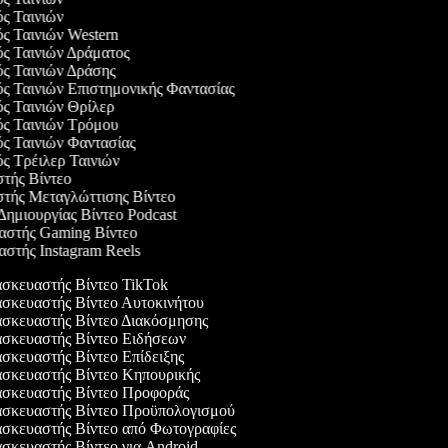
ός Ταινιών
ός Ταινιών Western
ός Ταινιών Δράματος
ός Ταινιών Δράσης
ός Ταινιών Επιστημονικής Φαντασίας
ός Ταινιών Θρίλερ
γός Ταινιών Τρόμου
ός Ταινιών Φαντασίας
ός Τρέιλερ Ταινιών
στής Βίντεο
στής Μεταγλώττισης Βίντεο
 Δημιουργίας Βίντεο Podcast
υαστής Gaming Βίντεο
αστής Instagram Reels
σκευαστής Βίντεο TikTok
κευαστής Βίντεο Αυτοκινήτου
σκευαστής Βίντεο Διακόσμησης
σκευαστής Βίντεο Ειδήσεων
κευαστής Βίντεο Επίδειξης
σκευαστής Βίντεο Κηπουρικής
σκευαστής Βίντεο Προφοράς
σκευαστής Βίντεο Προϋπολογισμού
σκευαστής Βίντεο από Φωτογραφίες
κευαστής Βίντεο για Android