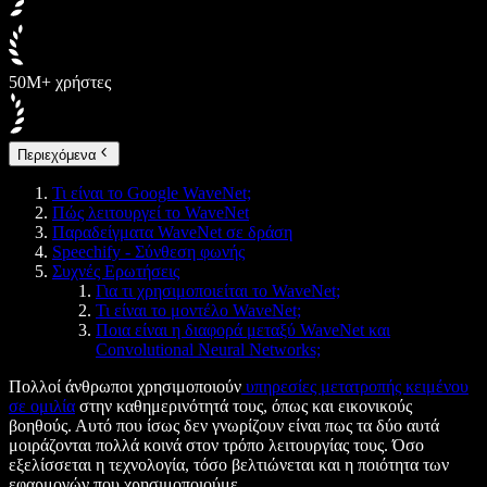
50M+ χρήστες
Περιεχόμενα
Τι είναι το Google WaveNet;
Πώς λειτουργεί το WaveNet
Παραδείγματα WaveNet σε δράση
Speechify - Σύνθεση φωνής
Συχνές Ερωτήσεις
Για τι χρησιμοποιείται το WaveNet;
Τι είναι το μοντέλο WaveNet;
Ποια είναι η διαφορά μεταξύ WaveNet και
Convolutional Neural Networks;
Πολλοί άνθρωποι χρησιμοποιούν
υπηρεσίες μετατροπής κειμένου
σε ομιλία
στην καθημερινότητά τους, όπως και εικονικούς
βοηθούς. Αυτό που ίσως δεν γνωρίζουν είναι πως τα δύο αυτά
μοιράζονται πολλά κοινά στον τρόπο λειτουργίας τους. Όσο
εξελίσσεται η τεχνολογία, τόσο βελτιώνεται και η ποιότητα των
εφαρμογών που χρησιμοποιούμε.