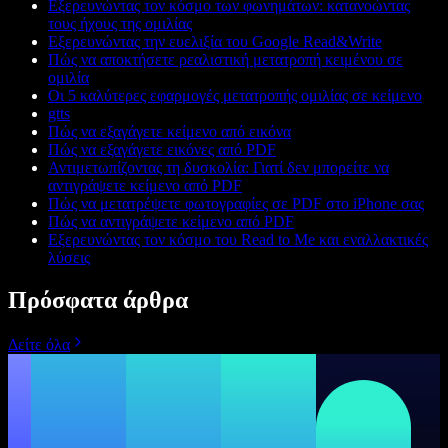
Εξερευνώντας τον κόσμο των φωνημάτων: κατανοώντας
τους ήχους της ομιλίας
Εξερευνώντας την ευελιξία του Google Read&Write
Πώς να αποκτήσετε ρεαλιστική μετατροπή κειμένου σε
ομιλία
Οι 5 καλύτερες εφαρμογές μετατροπής ομιλίας σε κείμενο
gtts
Πώς να εξαγάγετε κείμενο από εικόνα
Πώς να εξαγάγετε εικόνες από PDF
Αντιμετωπίζοντας τη δυσκολία: Γιατί δεν μπορείτε να
αντιγράψετε κείμενο από PDF
Πώς να μετατρέψετε φωτογραφίες σε PDF στο iPhone σας
Πώς να αντιγράψετε κείμενο από PDF
Εξερευνώντας τον κόσμο του Read to Me και εναλλακτικές
λύσεις
Πρόσφατα άρθρα
Δείτε όλα