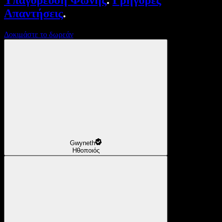
Υπαγόρευση Φωνής
.
Γρήγορες
Απαντήσεις
.
Δοκιμάστε το δωρεάν
Gwyneth
Ηθοποιός