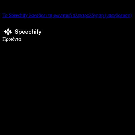
Το Speechify λανσάρει τη φωνητική πληκτρολόγηση (υπαγόρευση)
Γράψτε 5× πιο γρήγορα με φωνητική πληκτρολόγηση
Προϊόντα
Μάθετε περισσότερα