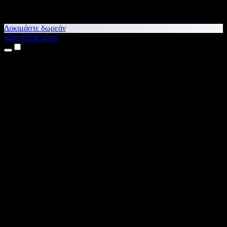
Δοκιμάστε δωρεάν
Κατεβάστε τώρα
Προϊόντα
Κείμενο σε Ομιλία
Εφαρμογές για iPhone & iPad
Εφαρμογή για Android
Επέκταση για Chrome
Επέκταση για Edge
Web εφαρμογή
Εφαρμογή για Mac
Εφαρμογή για Windows