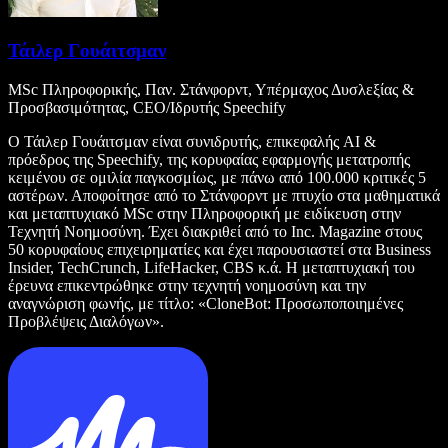
Τάιλερ Γουάιτσμαν
MSc Πληροφορικής, Παν. Στάνφορντ, Υπέρμαχος Δυσλεξίας &
Προσβασιμότητας, CEO/Ιδρυτής Speechify
Ο Τάιλερ Γουάιτσμαν είναι συνιδρυτής, επικεφαλής AI &
πρόεδρος της Speechify, της κορυφαίας εφαρμογής μετατροπής
κειμένου σε ομιλία παγκοσμίως, με πάνω από 100.000 κριτικές 5
αστέρων. Αποφοίτησε από το Στάνφορντ με πτυχίο στα μαθηματικά
και μεταπτυχιακό MSc στην Πληροφορική με ειδίκευση στην
Τεχνητή Νοημοσύνη. Έχει διακριθεί από το Inc. Magazine στους
50 κορυφαίους επιχειρηματίες και έχει παρουσιαστεί στα Business
Insider, TechCrunch, LifeHacker, CBS κ.ά. Η μεταπτυχιακή του
έρευνα επικεντρώθηκε στην τεχνητή νοημοσύνη και την
αναγνώριση φωνής, με τίτλο: «CloneBot: Προσωποποιημένες
Προβλέψεις Διαλόγων».