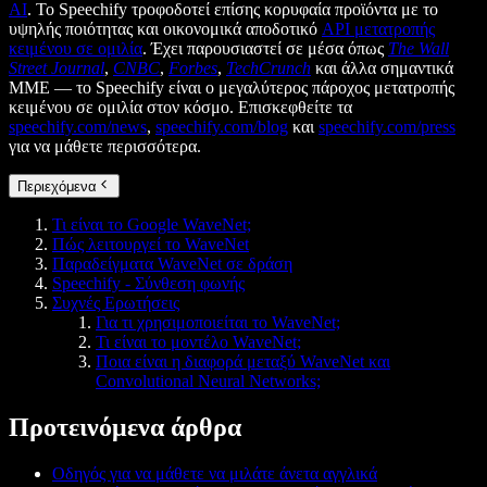
AI
. Το Speechify τροφοδοτεί επίσης κορυφαία προϊόντα με το
υψηλής ποιότητας και οικονομικά αποδοτικό
API μετατροπής
κειμένου σε ομιλία
. Έχει παρουσιαστεί σε μέσα όπως
The Wall
Street Journal
,
CNBC
,
Forbes
,
TechCrunch
και άλλα σημαντικά
ΜΜΕ — το Speechify είναι ο μεγαλύτερος πάροχος μετατροπής
κειμένου σε ομιλία στον κόσμο. Επισκεφθείτε τα
speechify.com/news
,
speechify.com/blog
και
speechify.com/press
για να μάθετε περισσότερα.
Περιεχόμενα
Τι είναι το Google WaveNet;
Πώς λειτουργεί το WaveNet
Παραδείγματα WaveNet σε δράση
Speechify - Σύνθεση φωνής
Συχνές Ερωτήσεις
Για τι χρησιμοποιείται το WaveNet;
Τι είναι το μοντέλο WaveNet;
Ποια είναι η διαφορά μεταξύ WaveNet και
Convolutional Neural Networks;
Προτεινόμενα άρθρα
Οδηγός για να μάθετε να μιλάτε άνετα αγγλικά