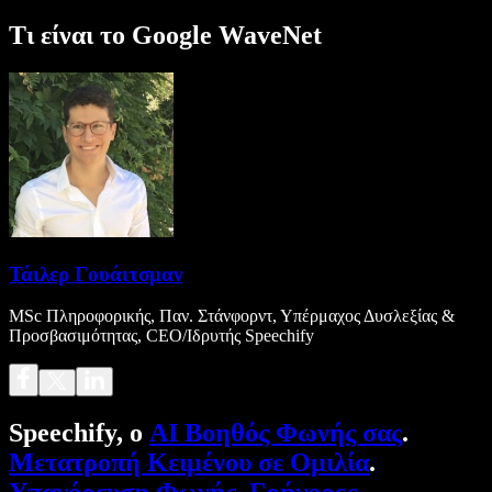
Τι είναι το Google WaveNet
Τάιλερ Γουάιτσμαν
MSc Πληροφορικής, Παν. Στάνφορντ, Υπέρμαχος Δυσλεξίας &
Προσβασιμότητας, CEO/Ιδρυτής Speechify
Speechify, ο
AI Βοηθός Φωνής σας
.
Μετατροπή Κειμένου σε Ομιλία
.