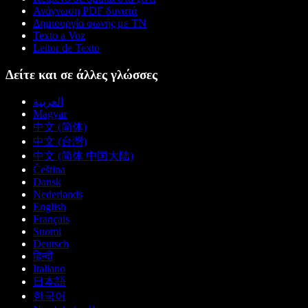
Ανάγνωση PDF δυνατά
Δημιουργία φωνής με ΤΝ
Texto a Voz
Leitor de Texto
Δείτε και σε άλλες γλώσσες
العربية
Magyar
中文 (简体)
中文 (台灣)
中文 (简体 中国大陆)
Čeština
Dansk
Nederlands
English
Français
Suomi
Deutsch
हिन्दी
Italiano
日本語
한국어