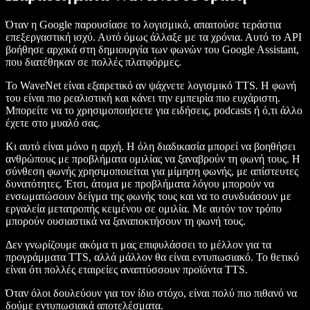
Όταν η Google παρουσίασε το λογισμικό, απαιτούσε τεράστια
επεξεργαστική ισχύ. Αυτό όμως άλλαξε με τα χρόνια. Αυτό το API
βοήθησε αρχικά στη δημιουργία των φωνών του Google Assistant,
που διατέθηκαν σε πολλές πλατφόρμες.
Το WaveNet είναι εξαιρετικό αν ψάχνετε λογισμικό TTS. Η φωνή
του είναι πιο ρεαλιστική και κάνει την εμπειρία πιο ευχάριστη.
Μπορείτε να το χρησιμοποιήσετε για ειδήσεις, podcasts ή ό,τι άλλο
έχετε στο μυαλό σας.
Κι αυτό είναι μόνο η αρχή. Η όλη διαδικασία μπορεί να βοηθήσει
ανθρώπους με προβλήματα ομιλίας να ξαναβρούν τη φωνή τους. Η
σύνθεση φωνής χρησιμοποιείται για μίμηση φωνής, με απίστευτες
δυνατότητες. Έτσι, άτομα με προβλήματα λόγου μπορούν να
ενσωματώσουν δείγμα της φωνής τους και να το συνδυάσουν με
εργαλεία μετατροπής κειμένου σε ομιλία. Με αυτόν τον τρόπο
μπορούν ουσιαστικά να ξαναποκτήσουν τη φωνή τους.
Δεν γνωρίζουμε ακόμα τι μας επιφυλάσσει το μέλλον για τα
προγράμματα TTS, αλλά μάλλον θα είναι εντυπωσιακό. Το θετικό
είναι ότι πολλές εταιρείες αναπτύσσουν προϊόντα TTS.
Όταν όλοι δουλεύουν για τον ίδιο στόχο, είναι πολύ πιο πιθανό να
δούμε εντυπωσιακά αποτελέσματα.