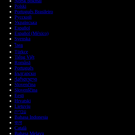
Norsk bokmål
Polski
Português Brasileiro
Русский
Українська
Español
Español (México)
Svenska
ไทย
Türkçe
Tiếng Việt
Română
Português
Български
ქართული
Slovenčina
Slovenščina
Eesti
Hrvatski
Lietuvių
עברית
Bahasa Indonesia
বাংলা
Català
Bahasa Melayu