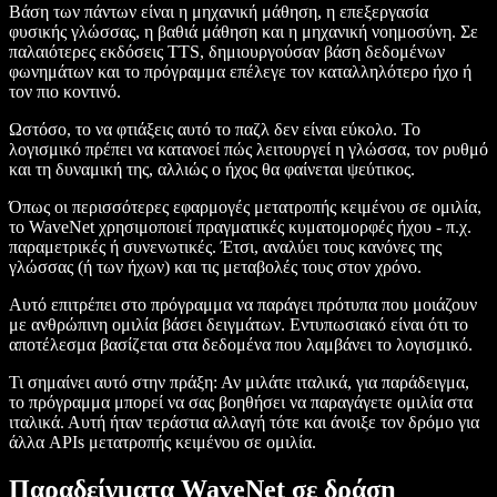
Βάση των πάντων είναι η μηχανική μάθηση, η επεξεργασία
φυσικής γλώσσας, η βαθιά μάθηση και η μηχανική νοημοσύνη. Σε
παλαιότερες εκδόσεις TTS, δημιουργούσαν βάση δεδομένων
φωνημάτων και το πρόγραμμα επέλεγε τον καταλληλότερο ήχο ή
τον πιο κοντινό.
Ωστόσο, το να φτιάξεις αυτό το παζλ δεν είναι εύκολο. Το
λογισμικό πρέπει να κατανοεί πώς λειτουργεί η γλώσσα, τον ρυθμό
και τη δυναμική της, αλλιώς ο ήχος θα φαίνεται ψεύτικος.
Όπως οι περισσότερες εφαρμογές μετατροπής κειμένου σε ομιλία,
το WaveNet χρησιμοποιεί πραγματικές κυματομορφές ήχου - π.χ.
παραμετρικές ή συνενωτικές. Έτσι, αναλύει τους κανόνες της
γλώσσας (ή των ήχων) και τις μεταβολές τους στον χρόνο.
Αυτό επιτρέπει στο πρόγραμμα να παράγει πρότυπα που μοιάζουν
με ανθρώπινη ομιλία βάσει δειγμάτων. Εντυπωσιακό είναι ότι το
αποτέλεσμα βασίζεται στα δεδομένα που λαμβάνει το λογισμικό.
Τι σημαίνει αυτό στην πράξη: Αν μιλάτε ιταλικά, για παράδειγμα,
το πρόγραμμα μπορεί να σας βοηθήσει να παραγάγετε ομιλία στα
ιταλικά. Αυτή ήταν τεράστια αλλαγή τότε και άνοιξε τον δρόμο για
άλλα APIs μετατροπής κειμένου σε ομιλία.
Παραδείγματα WaveNet σε δράση