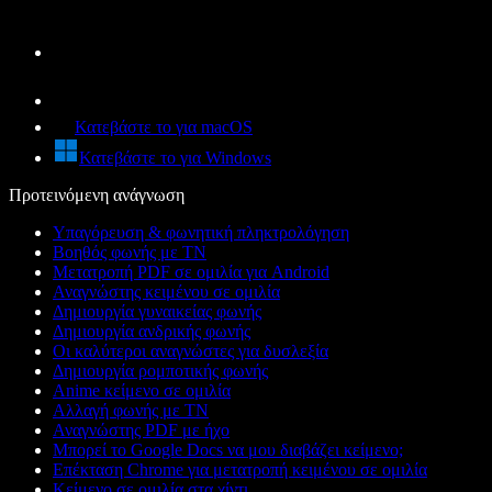
Κατεβάστε το για macOS
Κατεβάστε το για Windows
Προτεινόμενη ανάγνωση
Υπαγόρευση & φωνητική πληκτρολόγηση
Βοηθός φωνής με ΤΝ
Μετατροπή PDF σε ομιλία για Android
Αναγνώστης κειμένου σε ομιλία
Δημιουργία γυναικείας φωνής
Δημιουργία ανδρικής φωνής
Οι καλύτεροι αναγνώστες για δυσλεξία
Δημιουργία ρομποτικής φωνής
Anime κείμενο σε ομιλία
Αλλαγή φωνής με ΤΝ
Αναγνώστης PDF με ήχο
Μπορεί το Google Docs να μου διαβάζει κείμενο;
Επέκταση Chrome για μετατροπή κειμένου σε ομιλία
Κείμενο σε ομιλία στα χίντι