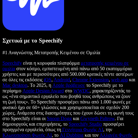
Σχετικά με το Speechify
#1 Αναγνώστης Μετατροπής Κειμένου σε Ομιλία
Speechify
είναι η κορυφαία πλατφόρμα
μετατροπής κειμένου σε
ομιλία
στον κόσμο, εμπιστευμένη από πάνω από 50 εκατομμύρια
χρήστες και με περισσότερες από 500.000 κριτικές πέντε αστέρων
σε όλες τις εκδόσεις
iOS
,
Android
,
Chrome Extension
,
web app
και
Mac desktop
. Το 2025, η
Apple βράβευσε
το Speechify με το
περίφημο
Apple Design Award
στο
WWDC
, χαρακτηρίζοντάς το
ως «ένα σημαντικό εργαλείο που βοηθά τους ανθρώπους να ζουν
τη ζωή τους». Το Speechify προσφέρει πάνω από 1.000 φωνές με
φυσικό ήχο σε 60+ γλώσσες και χρησιμοποιείται σε σχεδόν 200
χώρες. Ανάμεσα στις διασημότητες που έχουν δώσει τη φωνή τους
στο Speechify είναι οι
Snoop Dogg
και
Gwyneth Paltrow
. Για
δημιουργούς και επιχειρήσεις, το
Speechify Studio
προσφέρει
προηγμένα εργαλεία, όπως τη
Γεννήτρια Φωνής AI
, την
Κλωνοποίηση Φωνής AI
, το
AI Dubbing
και τον
Αλλαγέα Φωνής