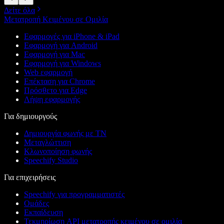
Δείτε όλα
Μετατροπή Κειμένου σε Ομιλία
Εφαρμογές για iPhone & iPad
Εφαρμογή για Android
Εφαρμογή για Mac
Εφαρμογή για Windows
Web εφαρμογή
Επέκταση για Chrome
Πρόσθετο για Edge
Λήψη εφαρμογής
Για δημιουργούς
Δημιουργία φωνής με ΤΝ
Μεταγλώττιση
Κλωνοποίηση φωνής
Speechify Studio
Για επιχειρήσεις
Speechify για προγραμματιστές
Ομάδες
Εκπαίδευση
Τεκμηρίωση API μετατροπής κειμένου σε ομιλία