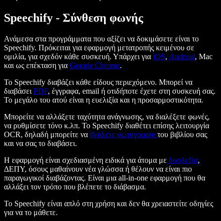
Speechify - Σύνθεση φωνής
Ανάμεσα στα προγράμματα που αξίζει να δοκιμάσετε είναι το
Speechify. Πρόκειται για εφαρμογή μετατροπής κειμένου σε
ομιλία, για σχεδόν κάθε συσκευή. Υπάρχει για
iOS
,
Android
, Mac
και ως επέκταση για
Google Chrome
.
Το Speechify διαβάζει κάθε είδους περιεχόμενο. Μπορεί να
διαβάσει
PDF
, έγγραφα, email ή οτιδήποτε έχετε στη συσκευή σας.
Το μεγάλο του ατού είναι η ευελιξία και η προσαρμοστικότητα.
Μπορείτε να αλλάξετε ταχύτητα ανάγνωσης, να διαλέξετε φωνές,
να ρυθμίσετε τόνο κ.λπ. Το Speechify διαθέτει επίσης λειτουργία
OCR, δηλαδή μπορείτε να
βγάλετε φωτογραφία
του βιβλίου σας
και να σας το διαβάσει.
Η εφαρμογή είναι σχεδιασμένη ειδικά για άτομα με
δυσλεξία
,
ΔΕΠΥ, όσους μαθαίνουν νέα γλώσσα ή θέλουν να είναι πιο
παραγωγικοί διαβάζοντας. Είναι μια all-in-one εφαρμογή που θα
αλλάξει τον τρόπο που βλέπετε το διάβασμα.
Το Speechify είναι απλό στη χρήση και δεν θα χρειαστείτε οδηγίες
για να το μάθετε.