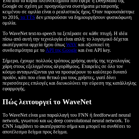
Ένα από τα κύρια πλεονεκτήματα που έφερε η DeepMind της
Google σε σχέση με προηγούμενα συστήματα μετατροπής
κειμένου σε ομιλία είναι ο ρεαλιστικός ήχος. Όταν παρουσιάστηκε
το 2016,
τα TTS
δεν μπορούσαν να δημιουργήσουν φυσικόφωνη
ομιλία.
Το WaveNet text-to-speech τα ξεπέρασε σε κάθε πτυχή. Η ιδέα
πίσω από αυτή την τεχνολογία είναι απλή: το λογισμικό δέχεται
ακατέργαστα αρχεία ήχου όπως
WAV
και αξιοποιεί τη
συνδεσιμότητα με το
API της Google
και ένα API key.
Σήμερα, έχουμε πολλούς τρόπους χρήσης αυτής της τεχνολογίας
χάρη στους εξελιγμένους αλγορίθμους. Εταιρείες σε όλο τον
κόσμο ανταγωνίζονται για να προσφέρουν το καλύτερο δυνατό
προϊόν, κάτι που είναι θετικό για τους χρήστες, γιατί δίνει
περισσότερες επιλογές και διευκολύνει την εύρεση της κατάλληλης
εφαρμογής.
Πώς λειτουργεί το WaveNet
Το WaveNet είναι μια παραλλαγή του FNN ή feedforward neural
network, γνωστού και ως deep convolutional neural network. Το
CNN λαμβάνει το ακατέργαστο σήμα και μπορεί να συνθέσει το
αποτέλεσμα δείγμα προς δείγμα.