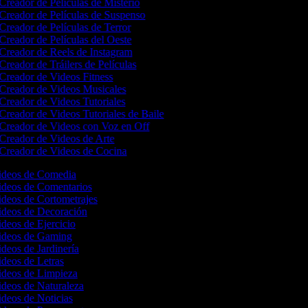
Creador de Películas de Misterio
Creador de Películas de Suspenso
Creador de Películas de Terror
Creador de Películas del Oeste
Creador de Reels de Instagram
Creador de Tráilers de Películas
Creador de Videos Fitness
Creador de Videos Musicales
Creador de Videos Tutoriales
Creador de Videos Tutoriales de Baile
Creador de Videos con Voz en Off
Creador de Videos de Arte
Creador de Videos de Cocina
Videos de Comedia
Videos de Comentarios
ideos de Cortometrajes
Videos de Decoración
ideos de Ejercicio
Videos de Gaming
ideos de Jardinería
ideos de Letras
Videos de Limpieza
ideos de Naturaleza
ideos de Noticias