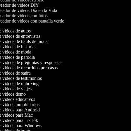
eador de videos DIY
eador de videos Día en la Vida
eador de videos con fotos
eador de videos con pantalla verde
de videos de autos
e videos de entrevistas
de videos de hauls de moda
e videos de historias
de videos de moda
de videos de parodia
e videos de preguntas y respuestas
e videos de recorridos por casas
e videos de sátira
e videos de testimonios
de videos de unboxing
e videos de viajes
de videos demo
de videos educativos
e videos inmobiliarios
de videos para Android
de videos para Mac
de videos para TikTok
de videos para Windows
de videos de autos