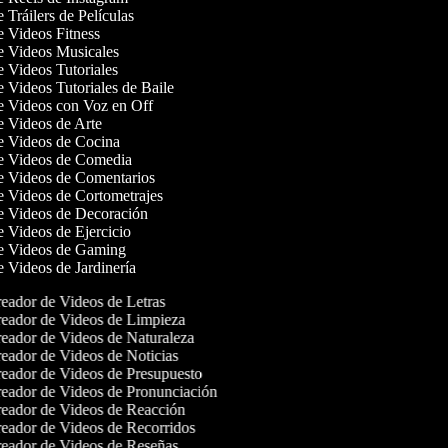
e Tráilers de Películas
de Videos Fitness
de Videos Musicales
de Videos Tutoriales
e Videos Tutoriales de Baile
de Videos con Voz en Off
de Videos de Arte
de Videos de Cocina
de Videos de Comedia
de Videos de Comentarios
de Videos de Cortometrajes
de Videos de Decoración
de Videos de Ejercicio
de Videos de Gaming
e Videos de Jardinería
eador de Videos de Letras
eador de Videos de Limpieza
eador de Videos de Naturaleza
eador de Videos de Noticias
eador de Videos de Presupuesto
eador de Videos de Pronunciación
eador de Videos de Reacción
eador de Videos de Recorridos
eador de Videos de Reseñas