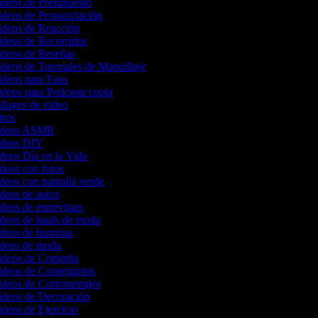
ideos de Presupuesto
Videos de Pronunciación
Videos de Reacción
ideos de Recorridos
Videos de Reseñas
ideos de Tutoriales de Maquillaje
ideos para Fans
ideos para Podcasts copia
ollages de video
ntros
 videos ASMR
videos DIY
ideos Día en la Vida
ideos con fotos
ideos con pantalla verde
ideos de autos
ideos de entrevistas
ideos de hauls de moda
ideos de historias
videos de moda
Videos de Comedia
Videos de Comentarios
ideos de Cortometrajes
Videos de Decoración
ideos de Ejercicio