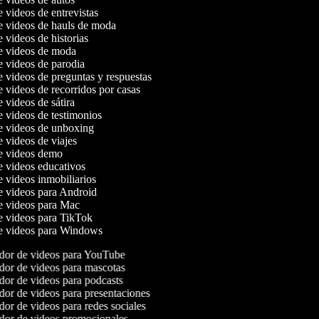
e videos de entrevistas
de videos de hauls de moda
e videos de historias
de videos de moda
de videos de parodia
e videos de preguntas y respuestas
e videos de recorridos por casas
e videos de sátira
e videos de testimonios
de videos de unboxing
e videos de viajes
de videos demo
de videos educativos
e videos inmobiliarios
de videos para Android
de videos para Mac
de videos para TikTok
de videos para Windows
or de videos para YouTube
or de videos para mascotas
or de videos para podcasts
or de videos para presentaciones
or de videos para redes sociales
or de videos promocionales