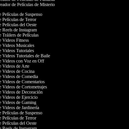
eador de Películas de Misterio
de Películas de Suspenso
e Películas de Terror
e Películas del Oeste
de Reels de Instagram
e Tráilers de Películas
de Videos Fitness
de Videos Musicales
de Videos Tutoriales
e Videos Tutoriales de Baile
de Videos con Voz en Off
de Videos de Arte
de Videos de Cocina
de Videos de Comedia
de Videos de Comentarios
de Videos de Cortometrajes
de Videos de Decoración
de Videos de Ejercicio
de Videos de Gaming
e Videos de Jardinería
de Películas de Suspenso
e Películas de Terror
e Películas del Oeste
de Reels de Instagram