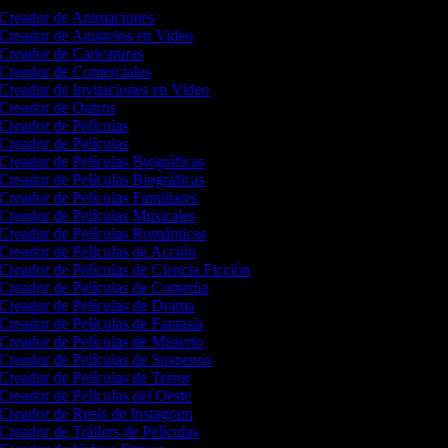
Creador de Animaciones
Creador de Anuncios en Video
Creador de Caricaturas
Creador de Comerciales
Creador de Invitaciones en Video
Creador de Outros
Creador de Películas
Creador de Películas
Creador de Películas Biográficas
Creador de Películas Biográficas
Creador de Películas Familiares
Creador de Películas Musicales
Creador de Películas Románticas
Creador de Películas de Acción
Creador de Películas de Ciencia Ficción
Creador de Películas de Comedia
Creador de Películas de Drama
Creador de Películas de Fantasía
Creador de Películas de Misterio
Creador de Películas de Suspenso
Creador de Películas de Terror
Creador de Películas del Oeste
Creador de Reels de Instagram
Creador de Tráilers de Películas