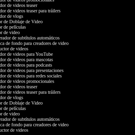
or de videos teaser
r de videos teaser para tráilers
or de vlogs
r de Doblaje de Video
r de películas
r de video
ador de subtítulos automáticos
a de fondo para creadores de video
ctor de videos
or de videos para YouTube
or de videos para mascotas
or de videos para podcasts
or de videos para presentaciones
or de videos para redes sociales
or de videos promocionales
or de videos teaser
r de videos teaser para tráilers
or de vlogs
r de Doblaje de Video
r de películas
r de video
ador de subtítulos automáticos
a de fondo para creadores de video
ctor de videos