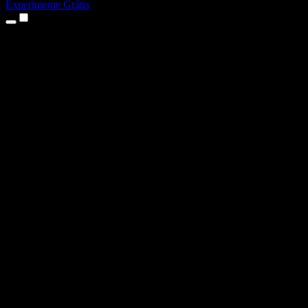
Experimente Grátis
Produtos
Texto para Fala
Apps para iPhone e iPad
App para Android
Extensão para Chrome
Extensão para Edge
App Web
App para Mac
App para Windows
Gerador de Voz com IA
Dublagem de Voz
Dublagem