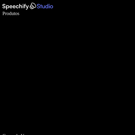
Escreva 5× mais rápido com digitação por voz
Produtos
Saiba mais