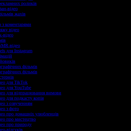
 рекламних роликів
фан-відео
фільмів жахів
ео з коментарями
ляжу відео
ик-відео
ьмів
SMR-відео
els для Instagram
німацій
ойовиків
ографічних фільмів
ографічних фільмів
стернів
део для TikTok
део для YouTube
ідео для відпрацювання вимови
део для подкасту копія
део з озвученням
део з фото
део про домашніх улюбленців
део про мистецтво
део про природу
део-відгуків