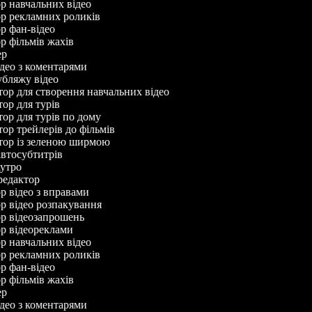
ор навчальних відео
ор рекламних роликів
ор фан-відео
ор фільмів жахів
сер
відео з коментарями
дубляжу відео
ктор для створення навчальних відео
ктор для турів
ктор для турів по дому
ктор трейлерів до фільмів
ктор із зеленою ширмою
 автосубтитрів
 аутро
оредактор
ор відео з вправами
ор відео розпакування
ор відеозапрошень
ор відеореклами
ор навчальних відео
ор рекламних роликів
ор фан-відео
ор фільмів жахів
сер
відео з коментарями