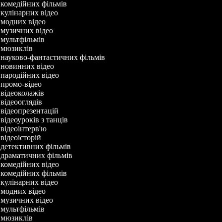
 комедійних фільмів
 кулінарних відео
 модних відео
 музичних відео
 мультфільмів
ч мюзиклів
 науково-фантастичних фільмів
 новинних відео
 пародійних відео
 промо-відео
 відеоколажів
 відеооглядів
 відеопрезентацій
 відеоуроків з танців
 відеоінтерв'ю
 відеоісторій
 детективних фільмів
 драматичних фільмів
 комедійних відео
 комедійних фільмів
 кулінарних відео
 модних відео
 музичних відео
 мультфільмів
ч мюзиклів