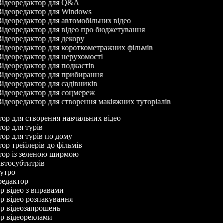
ідеоредактор для Q&A
ідеоредактор для Windows
ідеоредактор для автомобільних відео
ідеоредактор для відео про бюджетування
ідеоредактор для декору
ідеоредактор для короткометражних фільмів
ідеоредактор для нерухомості
ідеоредактор для подкастів
ідеоредактор для прибирання
ідеоредактор для садівників
ідеоредактор для соцмереж
ідеоредактор для створення макіяжних туторіалів
ктор для створення навчальних відео
ктор для турів
ктор для турів по дому
ктор трейлерів до фільмів
ктор із зеленою ширмою
 автосубтитрів
 аутро
оредактор
ор відео з вправами
ор відео розпакування
ор відеозапрошень
ор відеореклами