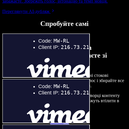
забажаєте. Збережіть голос, інтонацію та темп мовця.
Переглянути AI-дубляж
Спробуйте самі
Ось лише невелика частина
можливостей, які ви отримаєте зі
Speechify Studio.
Створюйте озвучення, додавайте безкоштовні стокові
зображення, музику, відео, клонуйте свій голос і збирайте все
це в цілісні, захопливі аудіо- та відеопроєкти.
Без складного навчання й прямо з браузера творці контенту
звільняються від традиційних обмежень і можуть втілити в
життя будь-які ідеї.
Запустити Studio