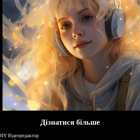
Дізнатися більше
IY Відеоредактор