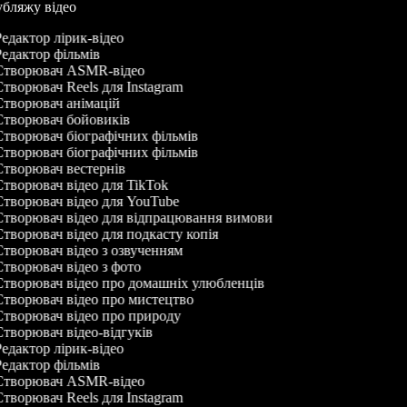
дубляжу відео
едактор лірик-відео
едактор фільмів
творювач ASMR-відео
творювач Reels для Instagram
творювач анімацій
творювач бойовиків
творювач біографічних фільмів
творювач біографічних фільмів
творювач вестернів
творювач відео для TikTok
творювач відео для YouTube
творювач відео для відпрацювання вимови
творювач відео для подкасту копія
творювач відео з озвученням
творювач відео з фото
творювач відео про домашніх улюбленців
творювач відео про мистецтво
творювач відео про природу
творювач відео-відгуків
едактор лірик-відео
едактор фільмів
творювач ASMR-відео
творювач Reels для Instagram