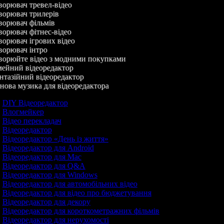
орювач тревел-відео
орювач трилерів
орювач фільмів
орювач фітнес-відео
орювач ігрових відео
орювач інтро
орюйте відео з модними покупками
ейний відеоредактор
тазійний відеоредактор
ова музика для відеоредактора
DIY Відеоредактор
Влогмейкер
Відео перекладач
Відеоредактор
Відеоредактор «День із життя»
Відеоредактор для Android
Відеоредактор для Mac
Відеоредактор для Q&A
Відеоредактор для Windows
Відеоредактор для автомобільних відео
Відеоредактор для відео про бюджетування
Відеоредактор для декору
Відеоредактор для короткометражних фільмів
Відеоредактор для нерухомості