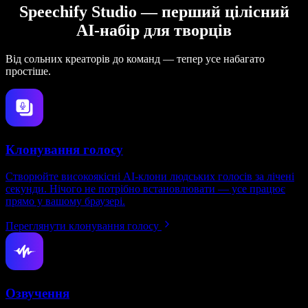
Speechify Studio — перший цілісний
AI-набір для творців
Від сольних креаторів до команд — тепер усе набагато
простіше.
Клонування голосу
Створюйте високоякісні AI-клони людських голосів за лічені
секунди. Нічого не потрібно встановлювати — усе працює
прямо у вашому браузері.
Переглянути клонування голосу
Озвучення