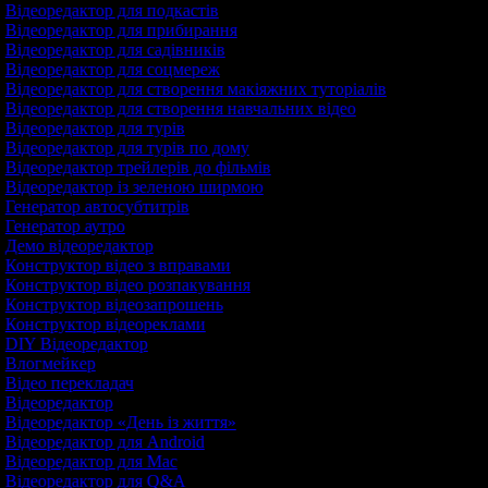
Відеоредактор для подкастів
Відеоредактор для прибирання
Відеоредактор для садівників
Відеоредактор для соцмереж
Відеоредактор для створення макіяжних туторіалів
Відеоредактор для створення навчальних відео
Відеоредактор для турів
Відеоредактор для турів по дому
Відеоредактор трейлерів до фільмів
Відеоредактор із зеленою ширмою
Генератор автосубтитрів
Генератор аутро
Демо відеоредактор
Конструктор відео з вправами
Конструктор відео розпакування
Конструктор відеозапрошень
Конструктор відеореклами
DIY Відеоредактор
Влогмейкер
Відео перекладач
Відеоредактор
Відеоредактор «День із життя»
Відеоредактор для Android
Відеоредактор для Mac
Відеоредактор для Q&A