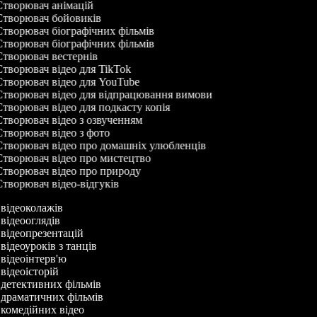
творювач анімацій
творювач бойовиків
творювач біографічних фільмів
творювач біографічних фільмів
творювач вестернів
творювач відео для TikTok
творювач відео для YouTube
творювач відео для відпрацювання вимови
творювач відео для подкасту копія
творювач відео з озвученням
творювач відео з фото
творювач відео про домашніх улюбленців
творювач відео про мистецтво
творювач відео про природу
творювач відео-відгуків
 відеоколажів
 відеооглядів
 відеопрезентацій
 відеоуроків з танців
 відеоінтерв'ю
 відеоісторій
 детективних фільмів
 драматичних фільмів
 комедійних відео