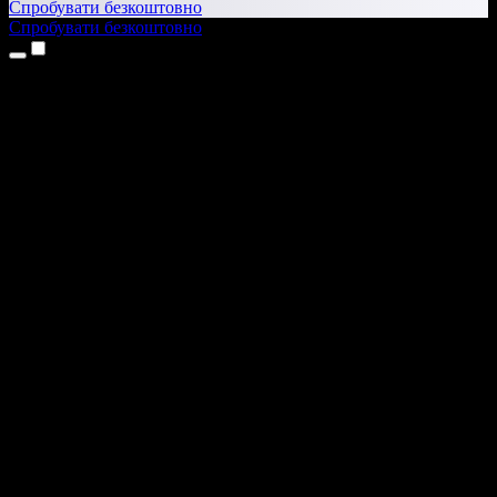
Спробувати безкоштовно
Спробувати безкоштовно
Продукти
Текст у мовлення
Додатки для iPhone та iPad
Додаток для Android
Розширення для Chrome
Розширення для Edge
Вебдодаток
Додаток для Mac
Додаток для Windows
ШІ-генератор голосу
Озвучення