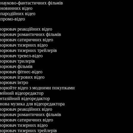
 науково-фантастичних фільмів
 новинних відео
 пародійних відео
 промо-відео
орювач реакційних відео
орювач романтичних фільмів
орювач сатиричних відео
орювач тизерних відео
орювач тизерних трейлерів
орювач тревел-відео
орювач трилерів
орювач фільмів
орювач фітнес-відео
орювач ігрових відео
орювач інтро
орюйте відео з модними покупками
ейний відеоредактор
тазійний відеоредактор
ова музика для відеоредактора
орювач реакційних відео
орювач романтичних фільмів
орювач сатиричних відео
орювач тизерних відео
орювач тизерних трейлерів