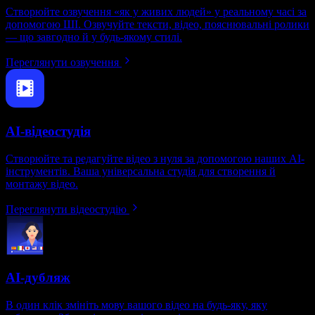
Створюйте озвучення «як у живих людей» у реальному часі за
допомогою ШІ. Озвучуйте тексти, відео, пояснювальні ролики
— що завгодно й у будь-якому стилі.
Переглянути озвучення
AI-відеостудія
Створюйте та редагуйте відео з нуля за допомогою наших AI-
інструментів. Ваша універсальна студія для створення й
монтажу відео.
Переглянути відеостудію
AI-дубляж
В один клік змініть мову вашого відео на будь-яку, яку