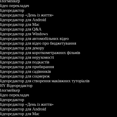
логмейкер
ідео перекладач
ідеоредактор
ідеоредактор «День із життя»
ідеоредактор для Android
ідеоредактор для Mac
ідеоредактор для Q&A
ідеоредактор для Windows
ідеоредактор для автомобільних відео
ідеоредактор для відео про бюджетування
ідеоредактор для декору
ідеоредактор для короткометражних фільмів
ідеоредактор для нерухомості
ідеоредактор для подкастів
ідеоредактор для прибирання
ідеоредактор для садівників
ідеоредактор для соцмереж
ідеоредактор для створення макіяжних туторіалів
IY Відеоредактор
логмейкер
ідео перекладач
ідеоредактор
ідеоредактор «День із життя»
ідеоредактор для Android
ідеоредактор для Mac