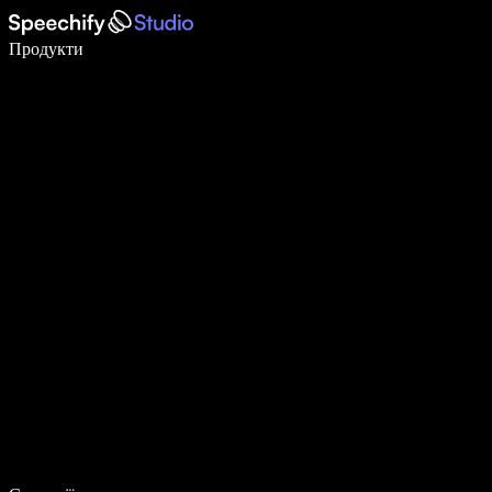
Пишіть у 5 разів швидше за допомогою голосового введення
Продукти
Дізнатися більше