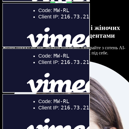
Великий вибір чоловічих і жіночих
голосів з будь-якими акцентами
Жоден проєкт не має звучати однаково. Обирайте з сотень AI-
акторів і акцентів та гнучко налаштовуйте їх під себе.