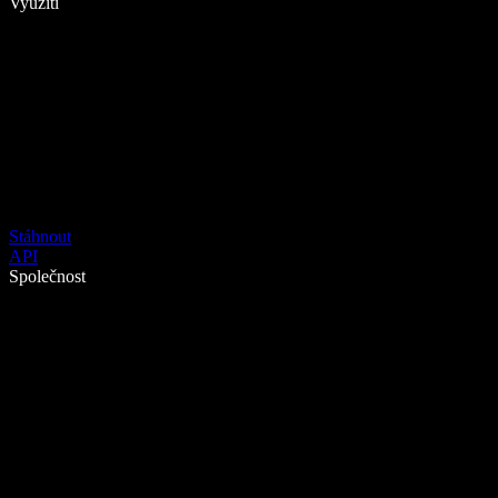
Využití
Stáhnout
API
Společnost