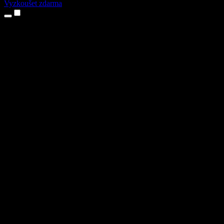
Vyzkoušet zdarma
Produkty
Převod textu na řeč
Aplikace pro iPhone a iPad
Aplikace pro Android
Rozšíření pro Chrome
Rozšíření pro Edge
Webová aplikace
Aplikace pro Mac
Aplikace pro Windows
AI generátor hlasu
Přenos hlasu
Dabing