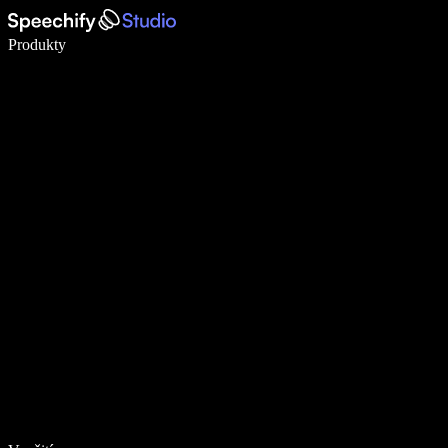
Pište 5× rychleji pomocí hlasového diktování
Produkty
Zjistit více