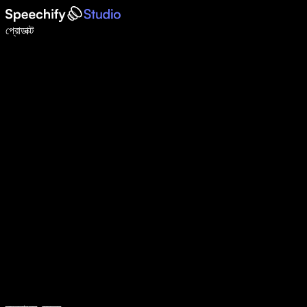
ভয়েস টাইপিং দিয়ে ৫ গুণ দ্রুত লিখুন
প্রোডাক্ট
আরও জানুন