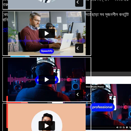
দারুণ মনে রাখার মতো অডিও-ভিডিও প্রজেক্ট বানান।
কোনো শেখার ঝামেলা নেই, শুধু ব্রাউজারে খুলুন—আর দুর্বলতা ছাড়া সব সৃজনশীল কনটেন্ট
বানিয়ে ফেলুন।
স্টুডিও চালু করুন