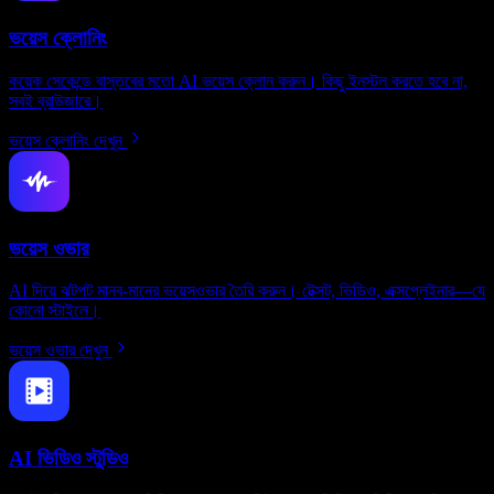
ভয়েস ক্লোনিং
কয়েক সেকেন্ডে বাস্তবের মতো AI ভয়েস ক্লোন করুন। কিছু ইনস্টল করতে হবে না,
সবই ব্রাউজারে।
ভয়েস ক্লোনিং দেখুন
ভয়েস ওভার
AI দিয়ে ঝটপট মানব-মানের ভয়েসওভার তৈরি করুন। টেক্সট, ভিডিও, এক্সপ্লেইনার—যে
কোনো স্টাইলে।
ভয়েস ওভার দেখুন
AI ভিডিও স্টুডিও