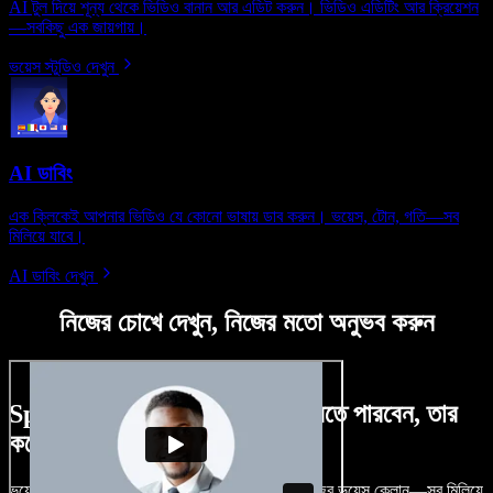
AI টুল দিয়ে শূন্য থেকে ভিডিও বানান আর এডিট করুন। ভিডিও এডিটিং আর ক্রিয়েশন
—সবকিছু এক জায়গায়।
ভয়েস স্টুডিও দেখুন
AI ডাবিং
এক ক্লিকেই আপনার ভিডিও যে কোনো ভাষায় ডাব করুন। ভয়েস, টোন, গতি—সব
মিলিয়ে যাবে।
AI ডাবিং দেখুন
নিজের চোখে দেখুন, নিজের মতো অনুভব করুন
Speechify Studio দিয়ে কী কী করতে পারবেন, তার
কয়েকটা উদাহরণ দেখুন
ভয়েসওভার, রয়্যালটি-ফ্রি ছবি, অডিও, ভিডিও যোগ, নিজের ভয়েস ক্লোন—সব মিলিয়ে