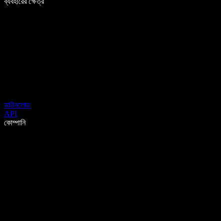
ব্যবহারের ক্ষেত্র
ডাউনলোড
API
কোম্পানি