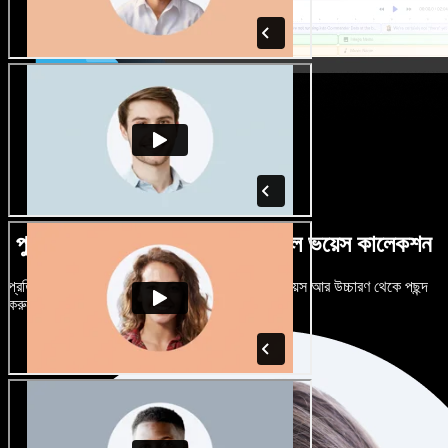
পুরুষ-নারী ভেদে নানান উচ্চারণে বিশাল ভয়েস কালেকশন
প্রতিটি প্রজেক্টকে আলাদা শোনাতে দিন। শত শত AI ভয়েস আর উচ্চারণ থেকে পছন্দ
করুন, নিজের মতো টিউন করুন।