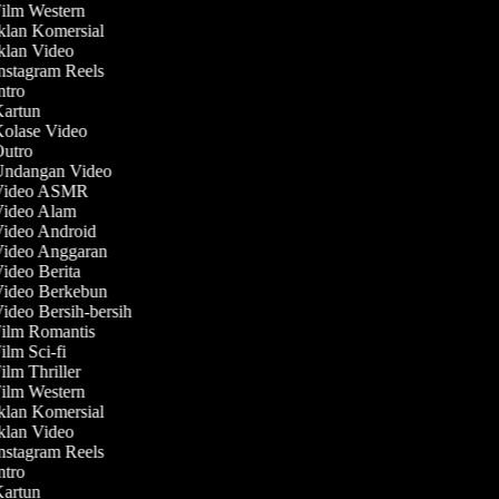
Film Western
Iklan Komersial
Iklan Video
Instagram Reels
Intro
Kartun
Kolase Video
 Outro
 Undangan Video
 Video ASMR
 Video Alam
Video Android
 Video Anggaran
Video Berita
 Video Berkebun
Video Bersih-bersih
Film Romantis
Film Sci-fi
Film Thriller
Film Western
Iklan Komersial
Iklan Video
Instagram Reels
Intro
Kartun