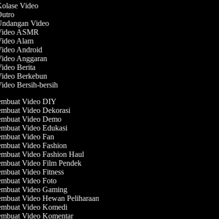
Kolase Video
 Outro
 Undangan Video
 Video ASMR
 Video Alam
Video Android
 Video Anggaran
Video Berita
 Video Berkebun
Video Bersih-bersih
mbuat Video DIY
mbuat Video Dekorasi
mbuat Video Demo
mbuat Video Edukasi
mbuat Video Fan
mbuat Video Fashion
mbuat Video Fashion Haul
mbuat Video Film Pendek
mbuat Video Fitness
mbuat Video Foto
mbuat Video Gaming
mbuat Video Hewan Peliharaan
mbuat Video Komedi
mbuat Video Komentar