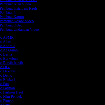
Pembuat Iklan Video
Pembuat Instagram Reels
Pembuat Intro
Pembuat Kartun
Pembuat Kolase Video
Pembuat Outro
Pembuat Undangan Video
deo ASMR
deo Alam
eo Android
eo Anggaran
eo Berita
eo Berkebun
eo Bersih-bersih
deo DIY
eo Dekorasi
deo Demo
eo Edukasi
eo Fan
eo Fashion
eo Fashion Haul
eo Film Pendek
eo Fitness
eo Foto