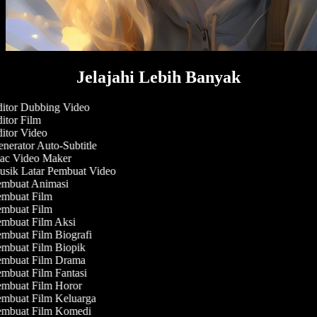
Jelajahi Lebih Banyak
itor Dubbing Video
itor Film
itor Video
nerator Auto-Subtitle
c Video Maker
sik Latar Pembuat Video
mbuat Animasi
mbuat Film
mbuat Film
mbuat Film Aksi
mbuat Film Biografi
mbuat Film Biopik
mbuat Film Drama
mbuat Film Fantasi
mbuat Film Horor
mbuat Film Keluarga
mbuat Film Komedi