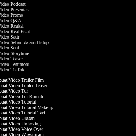
Video Podcast
Video Presentasi
 Video Promo
 Video Q&A
Video Reaksi
Video Real Estat
Video Satir
Video Sehari dalam Hidup
Video Seni
Video Storytime
Video Teaser
Video Testimoni
Video TikTok
at Video Trailer Film
at Video Trailer Teaser
at Video Tur
uat Video Tur Rumah
at Video Tutorial
at Video Tutorial Makeup
at Video Tutorial Tari
at Video Ulasan
uat Video Unboxing
at Video Voice Over
uat Video Wawancara