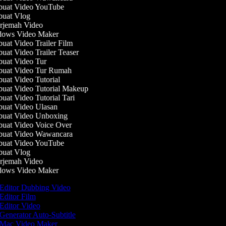
uat Video YouTube
uat Vlog
jemah Video
ows Video Maker
at Video Trailer Film
at Video Trailer Teaser
at Video Tur
uat Video Tur Rumah
at Video Tutorial
at Video Tutorial Makeup
at Video Tutorial Tari
at Video Ulasan
uat Video Unboxing
at Video Voice Over
uat Video Wawancara
uat Video YouTube
uat Vlog
jemah Video
ows Video Maker
Editor Dubbing Video
Editor Film
Editor Video
Generator Auto-Subtitle
Mac Video Maker