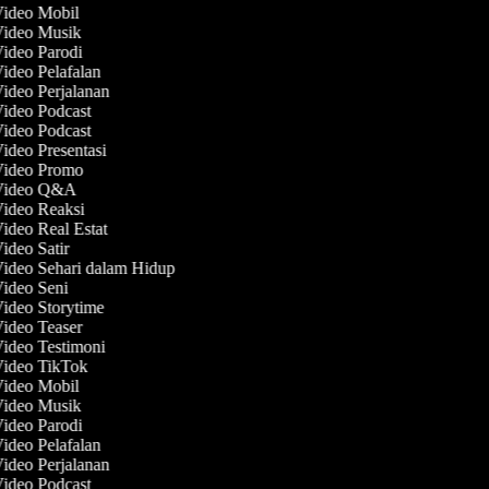
Video Mobil
 Video Musik
Video Parodi
Video Pelafalan
Video Perjalanan
Video Podcast
Video Podcast
Video Presentasi
 Video Promo
 Video Q&A
Video Reaksi
Video Real Estat
Video Satir
Video Sehari dalam Hidup
Video Seni
Video Storytime
Video Teaser
Video Testimoni
Video TikTok
Video Mobil
 Video Musik
Video Parodi
Video Pelafalan
Video Perjalanan
Video Podcast