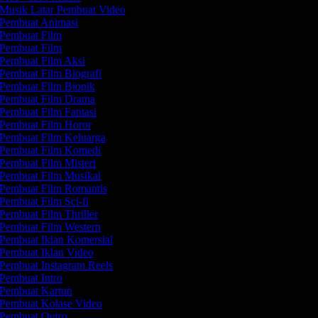
Musik Latar Pembuat Video
Pembuat Animasi
Pembuat Film
Pembuat Film
Pembuat Film Aksi
Pembuat Film Biografi
Pembuat Film Biopik
Pembuat Film Drama
Pembuat Film Fantasi
Pembuat Film Horor
Pembuat Film Keluarga
Pembuat Film Komedi
Pembuat Film Misteri
Pembuat Film Musikal
Pembuat Film Romantis
Pembuat Film Sci-fi
Pembuat Film Thriller
Pembuat Film Western
Pembuat Iklan Komersial
Pembuat Iklan Video
Pembuat Instagram Reels
Pembuat Intro
Pembuat Kartun
Pembuat Kolase Video
Pembuat Outro