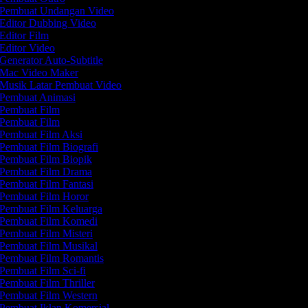
Pembuat Undangan Video
Editor Dubbing Video
Editor Film
Editor Video
Generator Auto-Subtitle
Mac Video Maker
Musik Latar Pembuat Video
Pembuat Animasi
Pembuat Film
Pembuat Film
Pembuat Film Aksi
Pembuat Film Biografi
Pembuat Film Biopik
Pembuat Film Drama
Pembuat Film Fantasi
Pembuat Film Horor
Pembuat Film Keluarga
Pembuat Film Komedi
Pembuat Film Misteri
Pembuat Film Musikal
Pembuat Film Romantis
Pembuat Film Sci-fi
Pembuat Film Thriller
Pembuat Film Western
Pembuat Iklan Komersial