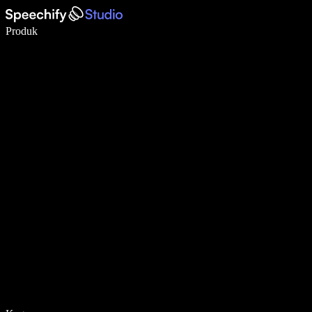
Menulis 5× lebih cepat dengan dikte suara
Produk
Pelajari lebih lanjut