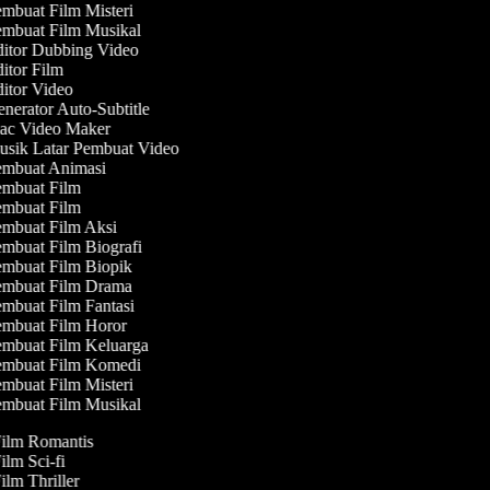
mbuat Film Misteri
mbuat Film Musikal
itor Dubbing Video
itor Film
itor Video
nerator Auto-Subtitle
c Video Maker
sik Latar Pembuat Video
mbuat Animasi
mbuat Film
mbuat Film
mbuat Film Aksi
mbuat Film Biografi
mbuat Film Biopik
mbuat Film Drama
mbuat Film Fantasi
mbuat Film Horor
mbuat Film Keluarga
mbuat Film Komedi
mbuat Film Misteri
mbuat Film Musikal
Film Romantis
Film Sci-fi
Film Thriller