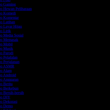
deo Gaming
eo Hewan Peliharaan
deo Komedi
deo Komentar
eo Latihan
eo Layar Hijau
eo Lirik
eo Media Sosial
deo Memasak
eo Mobil
deo Musik
eo Parodi
eo Pelafalan
eo Perjalanan
deo ASMR
deo Alam
eo Android
eo Anggaran
eo Berita
eo Berkebun
eo Bersih-bersih
deo DIY
eo Dekorasi
deo Demo