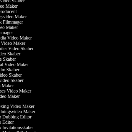
nsvideo Skaber
ideo Maker
producent
ngsvideo Maker
sk Filmmager
ideo Maker
ilmmager
Media Video Maker
me Video Maker
railer Video Skaber
Video Skaber
ie Skaber
nial Video Maker
 Film Skaber
Video Skaber
svideo Skaber
eo Maker
lses Video Maker
Video Maker
ing Video Maker
dningsvideo Maker
 Dubbing Editor
 Editor
Invitationsskaber