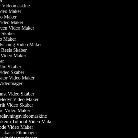
ber
ler Videomaskine
 Video Maker
deo Maker
Video Maker
creen Video Maker
lm Skaber
eo Maker
dvisning Video Maker
m Reels Skaber
ew Video Maker
ker
film Skaber
video Skaber
ator Video Maker
m Videomager
st Video Skaber
ledyr Video Maker
ik Video Skaber
c Video Maker
dlavningsvideomaskine
eup Tutorial Video Maker
de Video Maker
sikalsk Filmmager