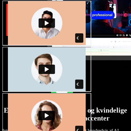
Et stort udvalg af mandlige og kvindelige
stemmer i alverdens accenter
Intet projekt behøver at lyde ens. Vælg blandt hundredvis af AI-