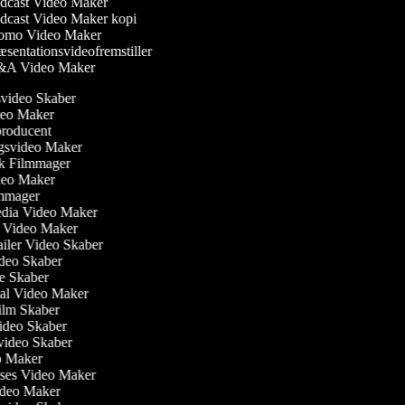
dcast Video Maker
cast Video Maker kopi
omo Video Maker
sentationsvideofremstiller
A Video Maker
nsvideo Skaber
ideo Maker
producent
ngsvideo Maker
sk Filmmager
ideo Maker
ilmmager
Media Video Maker
me Video Maker
railer Video Skaber
Video Skaber
ie Skaber
nial Video Maker
 Film Skaber
Video Skaber
svideo Skaber
eo Maker
lses Video Maker
Video Maker