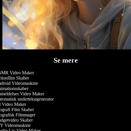
Se mere
MR Video Maker
ionfilm Skaber
droid Videomaskine
imationsskaber
meldelses Video Maker
omatisk undertekstgenerator
 Video Maker
grafi Film Skaber
grafisk Filmmager
dgetvideo Skaber
Y Videomaskine
lig Liv Video Maker