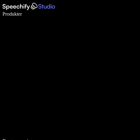
Skriv 5× hurtigere med stemmeskrivning
Produkter
Læs mere