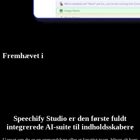
Fremhævet i
Speechify Studio er den første fuldt
integrerede AI-suite til indholdsskabere
Uanset om du er en enmandshær eller et kreativt team, bliver alt bare