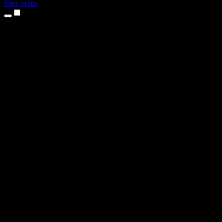
Prøv gratis
Produkter
Tekst til tale
iPhone- og iPad-apps
Android-app
Chrome-udvidelse
Edge-udvidelse
Webapp
Mac-app
Windows-app
AI-stemmegenerator
Voice Over
Dubbing