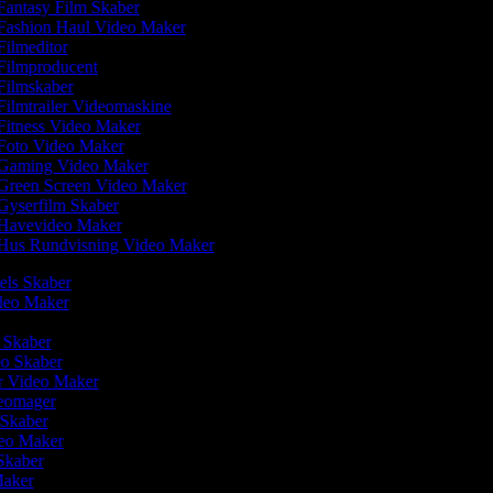
antasy Film Skaber
Fashion Haul Video Maker
ilmeditor
Filmproducent
Filmskaber
ilmtrailer Videomaskine
itness Video Maker
Foto Video Maker
Gaming Video Maker
Green Screen Video Maker
Gyserfilm Skaber
Havevideo Maker
Hus Rundvisning Video Maker
eels Skaber
ideo Maker
m Skaber
eo Skaber
r Video Maker
deomager
 Skaber
deo Maker
 Skaber
Maker