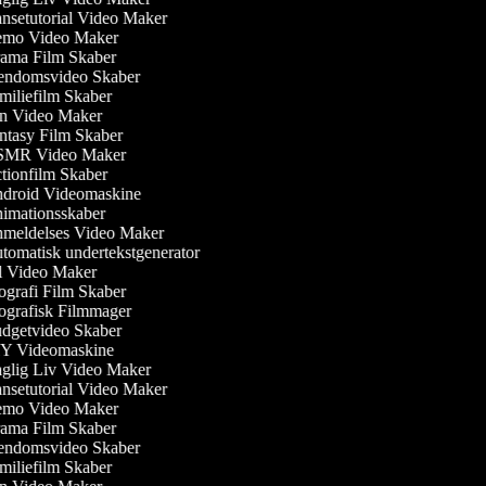
setutorial Video Maker
mo Video Maker
ama Film Skaber
endomsvideo Skaber
iliefilm Skaber
n Video Maker
tasy Film Skaber
MR Video Maker
ionfilm Skaber
droid Videomaskine
imationsskaber
meldelses Video Maker
omatisk undertekstgenerator
 Video Maker
grafi Film Skaber
grafisk Filmmager
dgetvideo Skaber
Y Videomaskine
lig Liv Video Maker
setutorial Video Maker
mo Video Maker
ama Film Skaber
endomsvideo Skaber
iliefilm Skaber