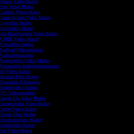
itness Video Maker
Foto Video Maker
Gaming Video Maker
Green Screen Video Maker
Gyserfilm Skaber
Havevideo Maker
Hus Rundvisning Video Maker
ASMR Video Maker
ctionfilm Skaber
Android Videomaskine
Animationsskaber
Anmeldelses Video Maker
utomatisk undertekstgenerator
Bil Video Maker
iografi Film Skaber
iografisk Filmmager
Budgetvideo Skaber
DIY Videomaskine
Daglig Liv Video Maker
ansetutorial Video Maker
Demo Video Maker
Drama Film Skaber
Ejendomsvideo Skaber
amiliefilm Skaber
Fan Video Maker