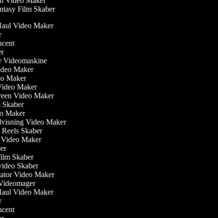
n Video Maker
tasy Film Skaber
 Haul Video Maker
or
ducent
ber
ler Videomaskine
 Video Maker
deo Maker
Video Maker
creen Video Maker
lm Skaber
eo Maker
dvisning Video Maker
m Reels Skaber
ew Video Maker
ker
film Skaber
video Skaber
ator Video Maker
m Videomager
 Haul Video Maker
or
ducent