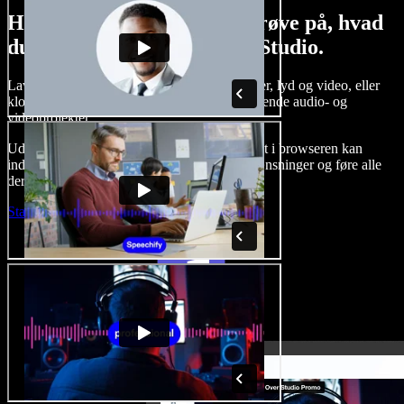
Her er bare en lille smagsprøve på, hvad
du kan lave med Speechify Studio.
Lav voice-overs, tilføj royaltyfrie stockbilleder, lyd og video, eller
klon din stemme og skab komplette, imponerende audio- og
videoprojekter.
Uden indlæringskurve og med alt tilgængeligt i browseren kan
indholdsskabere slippe for traditionelle begrænsninger og føre alle
deres kreative idéer ud i livet.
Start Studio