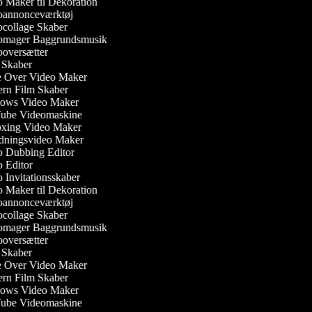
 Maker til Dekoration
annonceværktøj
collage Skaber
mager Baggrundsmusik
oversætter
Skaber
 Over Video Maker
rn Film Skaber
ws Video Maker
be Videomaskine
ing Video Maker
dningsvideo Maker
 Dubbing Editor
 Editor
Invitationsskaber
 Maker til Dekoration
annonceværktøj
collage Skaber
mager Baggrundsmusik
oversætter
Skaber
 Over Video Maker
rn Film Skaber
ws Video Maker
be Videomaskine