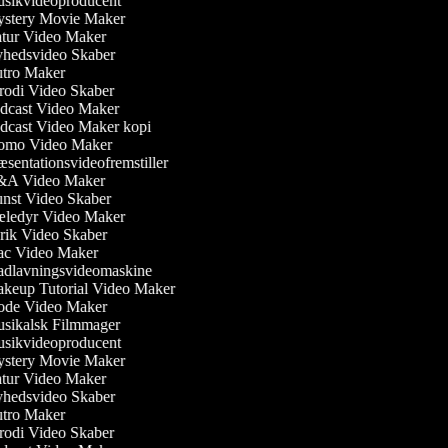
sikvideoproducent
stery Movie Maker
tur Video Maker
hedsvideo Skaber
tro Maker
odi Video Skaber
dcast Video Maker
cast Video Maker kopi
omo Video Maker
sentationsvideofremstiller
A Video Maker
st Video Skaber
ledyr Video Maker
ik Video Skaber
c Video Maker
dlavningsvideomaskine
eup Tutorial Video Maker
de Video Maker
sikalsk Filmmager
sikvideoproducent
stery Movie Maker
tur Video Maker
hedsvideo Skaber
tro Maker
odi Video Skaber