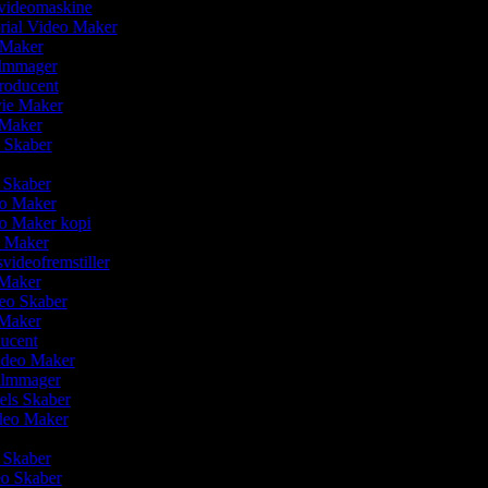
svideomaskine
rial Video Maker
 Maker
Filmmager
producent
vie Maker
o Maker
o Skaber
r
o Skaber
deo Maker
eo Maker kopi
o Maker
svideofremstiller
 Maker
deo Skaber
o Maker
ducent
video Maker
Filmmager
eels Skaber
ideo Maker
m Skaber
eo Skaber