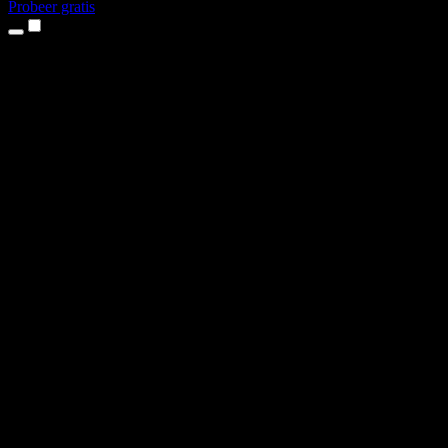
Probeer gratis
Producten
Tekst-naar-spraak
iPhone- en iPad-apps
Android-app
Chrome-extensie
Edge-extensie
Webapp
Mac-app
Windows-app
AI-stemgenerator
Voice-over
Nasynchronisatie