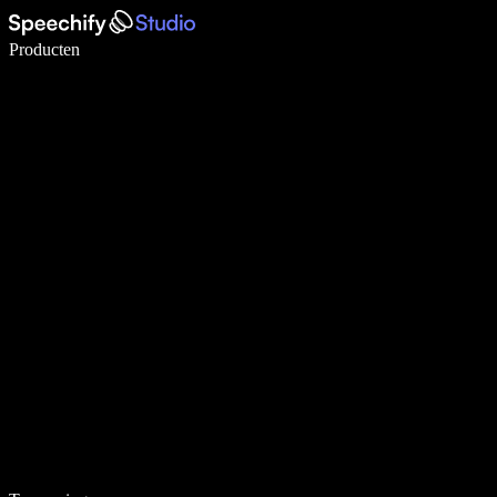
Schrijf 5× sneller met spraaktypen
Producten
Meer informatie