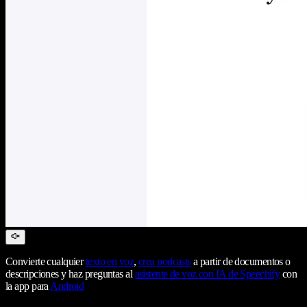
Convierte cualquier
texto en voz
,
crea podcasts
a partir de documentos o
descripciones y haz preguntas al
asistente de voz con IA de Speechify
con
la app para
Android