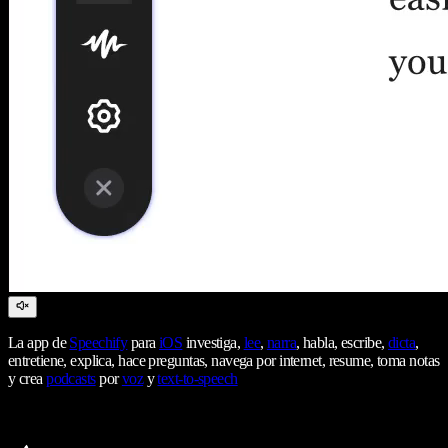
La app de
Speechify
para
iOS
investiga,
lee
,
narra
, habla, escribe,
dicta
,
entretiene, explica, hace preguntas, navega por internet, resume, toma notas
y crea
podcasts
por
voz
y
text-to-speech