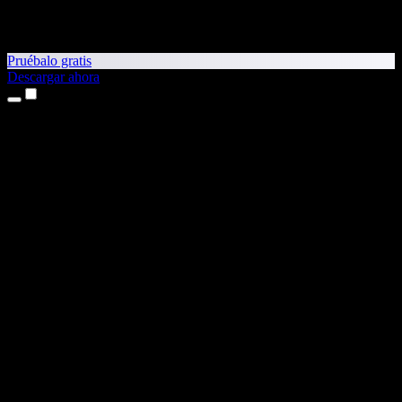
Pruébalo gratis
Descargar ahora
Productos
Texto a voz
App para iPhone y iPad
App para Android
Extensión para Chrome
Extensión para Edge
Aplicación web
App para Mac