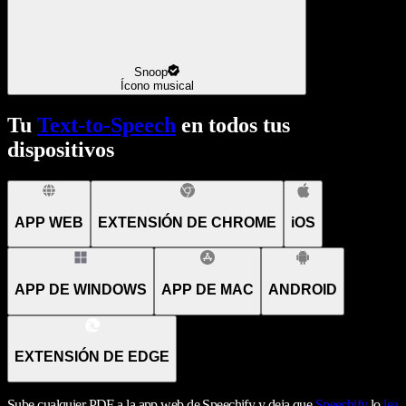
Snoop
Ícono musical
Tu
Text-to-Speech
en todos tus
dispositivos
APP WEB
EXTENSIÓN DE CHROME
iOS
APP DE WINDOWS
APP DE MAC
ANDROID
EXTENSIÓN DE EDGE
Sube cualquier PDF a la app web de Speechify y deja que
Speechify
lo
lea