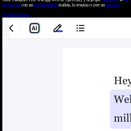
en voz alta
con un
text-to-speech
realista, lo resuma o cree un
podcast
Pruébalo gratis