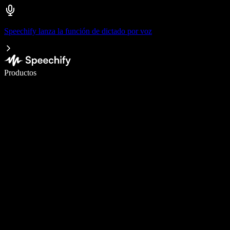
Speechify lanza la función de dictado por voz
Escribe 5× más rápido con dictado por voz
Productos
Más información