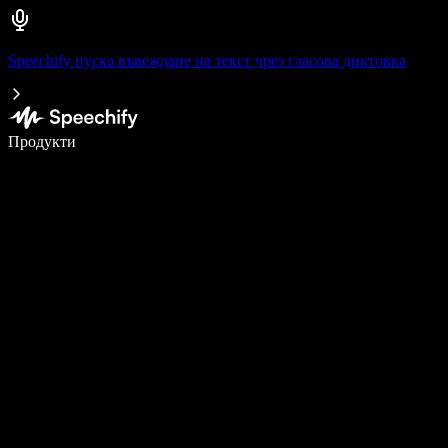
Speechify пуска въвеждане на текст чрез гласова диктовка
Пишете 5× по-бързо с гласово въвеждане
Продукти
Научете повече