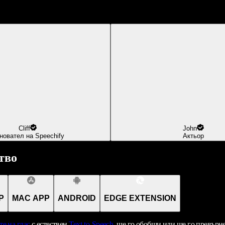
Cliff
John
новател на Speechify
Актьор
тво
P
MAC APP
ANDROID
EDGE EXTENSION
те на глас
с естествен
Text-to-Speech
, ще го обобщи или ще го превърн