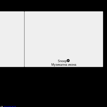
Snoop
Музикална икона
е в
подкаст