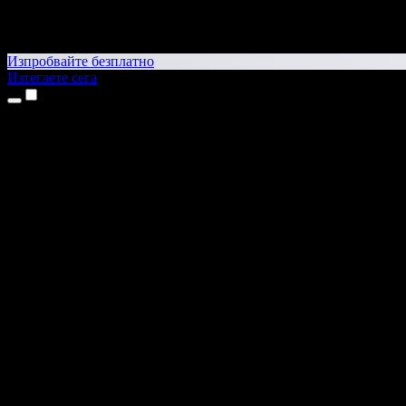
Изпробвайте безплатно
Изтеглете сега
Продукти
Текст в реч
Приложения за iPhone и iPad
Приложение за Android
Разширение за Chrome
Разширение за Edge
Уеб приложение
Приложение за Mac
Приложение за Windows