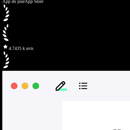
App du jour
App Store
4.7
435 k avis