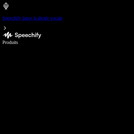
Speechify lance la dictée vocale
Écrivez 5× plus vite grâce à la dictée vocale
Produits
En savoir plus