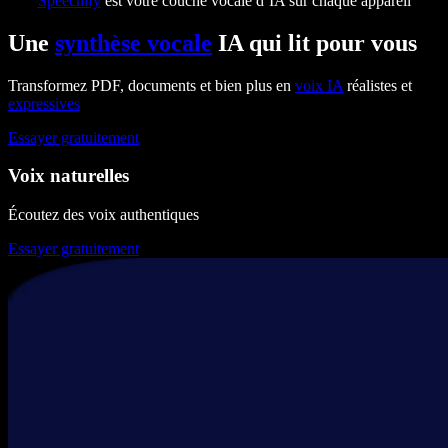
Speechify
est votre couche vocale d’IA sur chaque appareil
Une
synthèse vocale
IA qui lit pour vous
Transformez PDF, documents et bien plus en
voix IA
réalistes et
expressives
Essayer gratuitement
Voix naturelles
Écoutez des voix authentiques
Essayer gratuitement