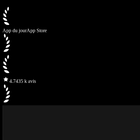
App du jour
App Store
4.7
435 k avis