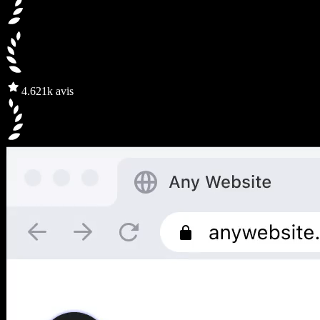
4.6
21k avis