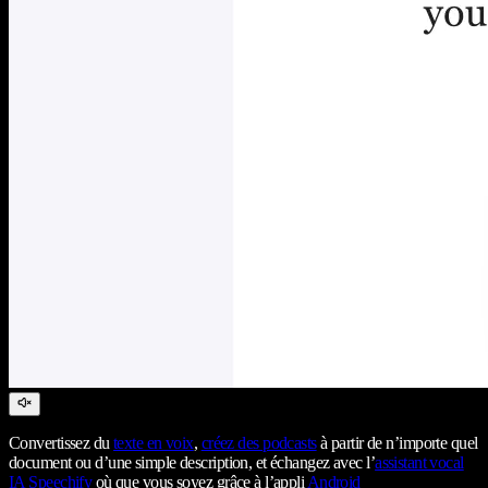
Convertissez du
texte en voix
,
créez des podcasts
à partir de n’importe quel
document ou d’une simple description, et échangez avec l’
assistant vocal
IA Speechify
où que vous soyez grâce à l’appli
Android