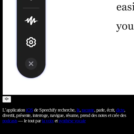
L’application
iOS
de Speechify recherche,
lit
,
raconte
, parle, écrit,
dicte
,
divertit, présente, interroge, navigue, résume, prend des notes et crée des
podcasts
— le tout par
la voix
et
synthèse vocale