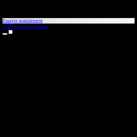
Essayer gratuitement
Télécharger maintenant
Produits
Synthèse vocale
Apps iPhone et iPad
App Android
Extension Chrome
Extension Edge
Application web
App Mac
App Windows