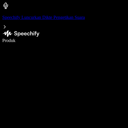
Speechify Luncurkan Dikte Pengetikan Suara
Menulis 5× lebih cepat dengan dikte suara
Produk
Pelajari lebih lanjut