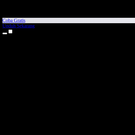
Coba Gratis
Unduh Sekarang
Produk
Teks ke Suara
Aplikasi iPhone & iPad
Aplikasi Android
Ekstensi Chrome
Ekstensi Edge
Aplikasi Web
Aplikasi Mac
Aplikasi Windows