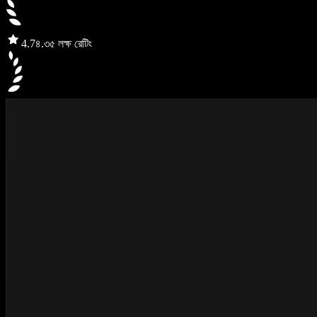
4.7
৪.৩৫ লক্ষ রেটিং