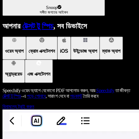
Snoop
সঙ্গীত জগতের আইকন
আপনার
টেক্সট টু স্পিচ
, সব ডিভাইসে
ওয়েব অ্যাপ
ক্রোম এক্সটেনশন
iOS
উইন্ডোজ অ্যাপ
ম্যাক অ্যাপ
অ্যান্ড্রয়েড
এজ এক্সটেনশন
Speechify ওয়েব অ্যাপে যেকোনো PDF আপলোড করুন, আর
Speechify
তা জীবন্ত
টেক্সট টু স্পিচ
–এ
পড়ে শোনাবে
, সারাংশ দেবে বা
পডকাস্ট
তৈরি করবে
বিনামূল্যে ট্রাই করুন