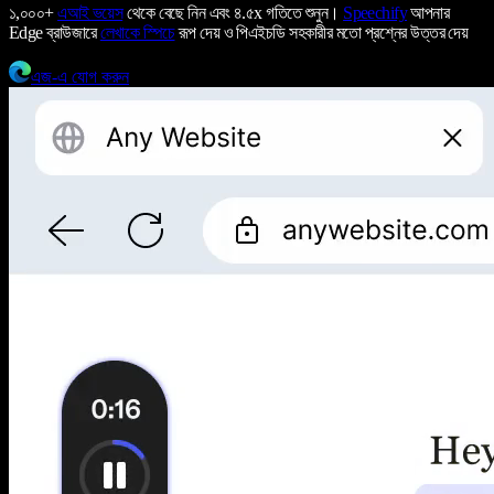
১,০০০+
এআই ভয়েস
থেকে বেছে নিন এবং ৪.৫x গতিতে শুনুন।
Speechify
আপনার
Edge ব্রাউজারে
লেখাকে স্পিচে
রূপ দেয় ও পিএইচডি সহকারীর মতো প্রশ্নের উত্তর দেয়
এজ-এ যোগ করুন