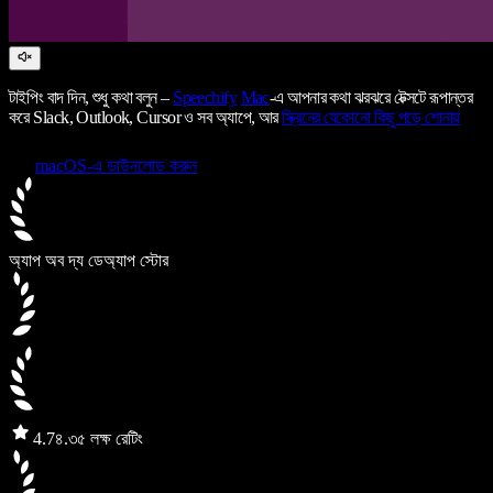
টাইপিং বাদ দিন, শুধু কথা বলুন –
Speechify
Mac
-এ আপনার কথা ঝরঝরে টেক্সটে রূপান্তর
করে Slack, Outlook, Cursor ও সব অ্যাপে, আর
স্ক্রিনের যেকোনো কিছু পড়ে শোনায়
macOS-এ ডাউনলোড করুন
অ্যাপ অব দ্য ডে
অ্যাপ স্টোর
4.7
৪.৩৫ লক্ষ রেটিং