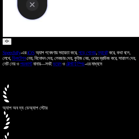
Speechify
-এর
iOS
অ্যাপ গবেষণায় সহায়তা করে,
পড়ে শোনায়
,
ন্যারেট
করে, কথা বলে,
লেখে,
ডিকটেশন
নেয়, বিনোদন দেয়, লেকচার দেয়, কুইজ নেয়, ওয়েব ব্রাউজ করে, সারাংশ দেয়,
নোট নেয় ও
পডকাস্ট
বানায়—সবই
ভয়েস
ও
টেক্সট টু স্পিচ
-এর মাধ্যমে
অ্যাপ অব দ্য ডে
অ্যাপ স্টোর