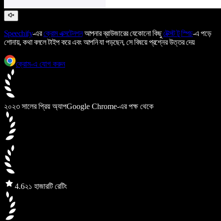
Speechify
-এর
ক্রোম এক্সটেনশন
আপনার ব্রাউজারের যেকোনো কিছু
টেক্সট টু স্পিচ
-এ পড়ে
শোনায়, কথা বললে টাইপ করে এবং আপনি যা পড়ছেন, সে বিষয়ে প্রশ্নের উত্তর দেয়
ক্রোম-এ যোগ করুন
২০২৩ সালের প্রিয় অ্যাপ
Google Chrome-এর পক্ষ থেকে
4.6
২১ হাজারটি রেটিং