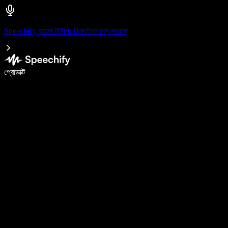
Speechify ভয়েস টাইপিং ডিকটেশন চালু করেছে
ভয়েস টাইপিং দিয়ে ৫ গুণ দ্রুত লিখুন
প্রোডাক্ট
আরও জানুন