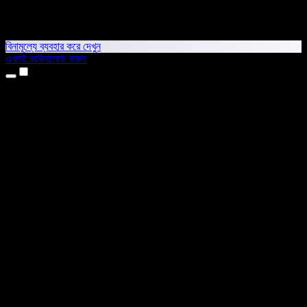
বিনামূল্যে ব্যবহার করে দেখুন
এখনই ডাউনলোড করুন
প্রোডাক্ট
টেক্সট টু স্পিচ
আইফোন ও আইপ্যাড অ্যাপ
অ্যান্ড্রয়েড অ্যাপ
ক্রোম এক্সটেনশন
এজ এক্সটেনশন
ওয়েব অ্যাপ
ম্যাক অ্যাপ
উইন্ডোজ অ্যাপ