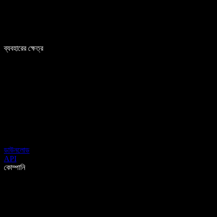
ব্যবহারের ক্ষেত্র
ডাউনলোড
API
কোম্পানি