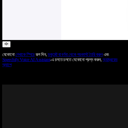
যেকোনো
লেখাকে স্পিচে
রূপ দিন,
ডকুমেন্ট বা বর্ণনা থেকে পডকাস্ট তৈরি করুন
এবং
Speechify Voice AI Assistant
-এ চলতে চলতে যেকোনো প্রশ্ন করুন,
অ্যান্ড্রয়েড
অ্যাপে