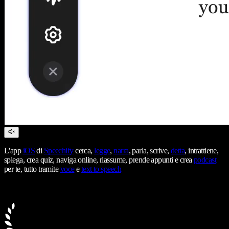
L'app
iOS
di
Speechify
cerca,
legge
,
narra
, parla, scrive,
detta
, intrattiene,
spiega, crea quiz, naviga online, riassume, prende appunti e crea
podcast
per te, tutto tramite
voce
e
text to speech