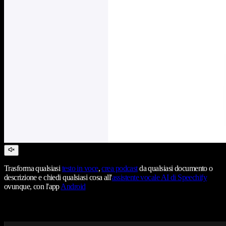
Trasforma qualsiasi
testo in voce
,
crea podcast
da qualsiasi documento o
descrizione e chiedi qualsiasi cosa all'
assistente vocale AI di Speechify
ovunque, con l'app
Android