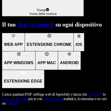
Snoop
Icona della musica
Il tuo
Text to Speech
su ogni dispositivo
WEB APP
ESTENSIONE CHROME
iOS
APP WINDOWS
APP MAC
ANDROID
ESTENSIONE EDGE
Carica qualsiasi PDF nell'app web di Speechify e lascia che
Speechify
lo
legga ad alta voce
per te con
text to speech
realistico, lo riassuma o ne crei
un
podcast