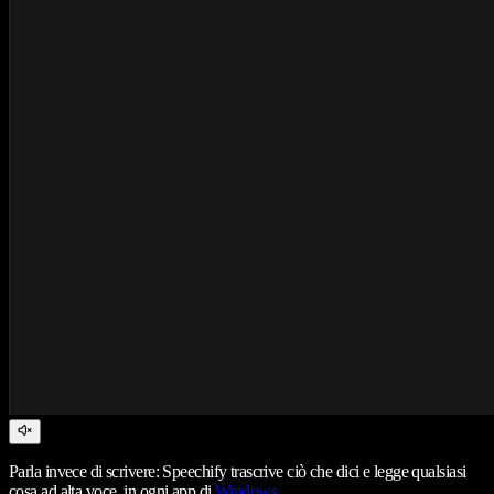
Parla invece di scrivere: Speechify trascrive ciò che dici e legge qualsiasi
cosa ad alta voce, in ogni app di
Windows