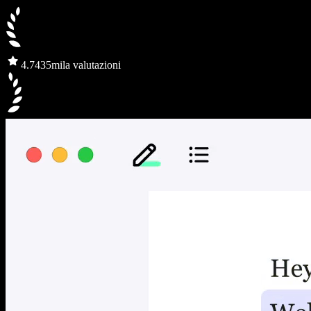
4.7
435mila valutazioni