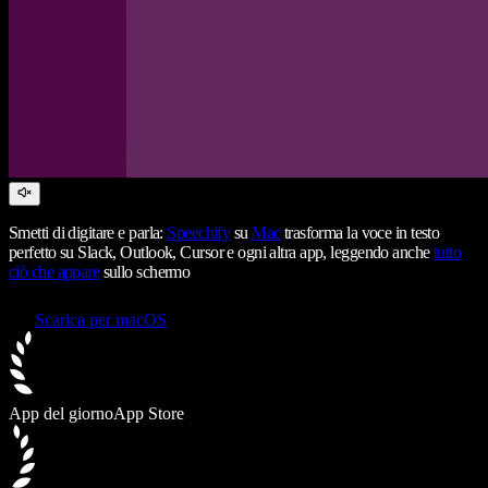
Smetti di digitare e parla:
Speechify
su
Mac
trasforma la voce in testo
perfetto su Slack, Outlook, Cursor e ogni altra app, leggendo anche
tutto
ciò che appare
sullo schermo
Scarica per macOS
App del giorno
App Store