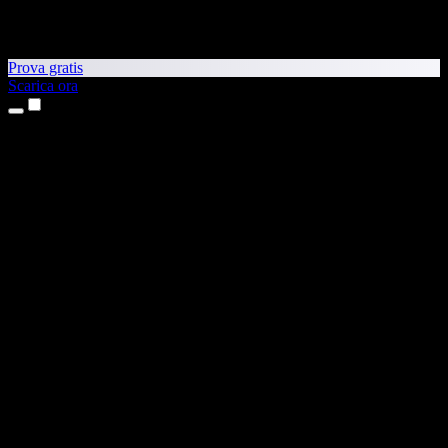
Prova gratis
Scarica ora
Prodotti
Sintesi vocale
App per iPhone e iPad
App Android
Estensione per Chrome
Estensione per Edge
App web
App per Mac
App Windows