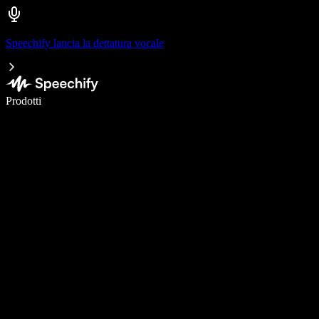
Speechify lancia la dettatura vocale
Scrivi 5× più velocemente con la dettatura vocale
Prodotti
Scopri di più