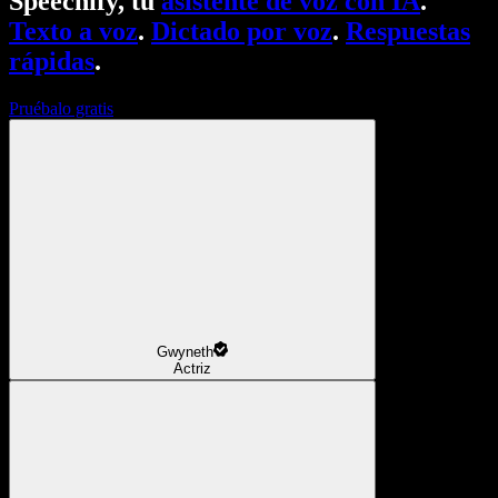
Speechify, tu
asistente de voz con IA
.
Texto a voz
.
Dictado por voz
.
Respuestas
rápidas
.
Pruébalo gratis
Gwyneth
Actriz