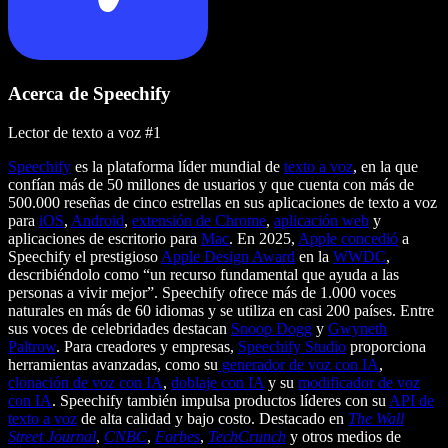
Acerca de Speechify
Lector de texto a voz #1
Speechify
es la plataforma líder mundial de
texto a voz
, en la que
confían más de 50 millones de usuarios y que cuenta con más de
500.000 reseñas de cinco estrellas en sus aplicaciones de texto a voz
para
iOS
,
Android
,
extensión de Chrome
,
aplicación web
y
aplicaciones de escritorio para
Mac
. En 2025,
Apple concedió
a
Speechify el prestigioso
Apple Design Award
en la
WWDC
,
describiéndolo como “un recurso fundamental que ayuda a las
personas a vivir mejor”. Speechify ofrece más de 1.000 voces
naturales en más de 60 idiomas y se utiliza en casi 200 países. Entre
sus voces de celebridades destacan
Snoop Dogg
y
Gwyneth
Paltrow
. Para creadores y empresas,
Speechify Studio
proporciona
herramientas avanzadas, como su
generador de voz con IA
,
clonación de voz con IA
,
doblaje con IA
y su
modificador de voz
con IA
. Speechify también impulsa productos líderes con su
API de
texto a voz
de alta calidad y bajo costo. Destacado en
The Wall
Street Journal
,
CNBC
,
Forbes
,
TechCrunch
y otros medios de