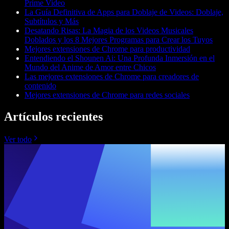
Prime Video
La Guía Definitiva de Apps para Doblaje de Videos: Doblaje,
Subtítulos y Más
Desatando Risas: La Magia de los Videos Musicales
Doblados y los 8 Mejores Programas para Crear los Tuyos
Mejores extensiones de Chrome para productividad
Entendiendo el Shounen Ai: Una Profunda Inmersión en el
Mundo del Anime de Amor entre Chicos
Las mejores extensiones de Chrome para creadores de
contenido
Mejores extensiones de Chrome para redes sociales
Artículos recientes
Ver todo