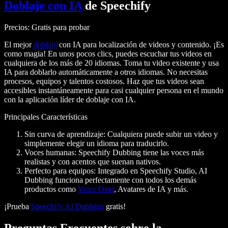
Doblaje con IA
de Speechify
Precios
: Gratis para probar
El mejor
doblaje
con IA para localización de videos y contenido. ¡Es
como magia! En unos pocos clics, puedes escuchar tus videos en
cualquiera de los más de 20 idiomas. Toma tu video existente y usa
IA para doblarlo automáticamente a otros idiomas. No necesitas
procesos, equipos y talentos costosos. Haz que tus videos sean
accesibles instantáneamente para casi cualquier persona en el mundo
con la aplicación líder de doblaje con IA.
Principales Características
Sin curva de aprendizaje
: Cualquiera puede subir un video y
simplemente elegir un idioma para traducirlo.
Voces humanas
: Speechify Dubbing tiene las voces más
realistas y con acentos que suenan nativos.
Perfecto para equipos
: Integrado en Speechify Studio, AI
Dubbing funciona perfectamente con todos los demás
productos como
Voice Over
, Avatares de IA y más.
¡Prueba
Speechify AI Dubbing
gratis!
Preguntas Frecuentes sobre la