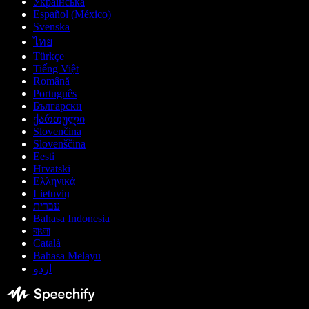
Українська
Español (México)
Svenska
ไทย
Türkçe
Tiếng Việt
Română
Português
Български
ქართული
Slovenčina
Slovenščina
Eesti
Hrvatski
Ελληνικά
Lietuvių
עברית
Bahasa Indonesia
বাংলা
Català
Bahasa Melayu
اردو