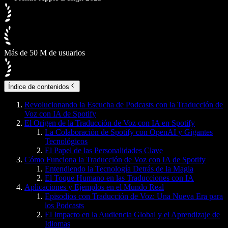
Más de 50 M de usuarios
Índice de contenidos
Revolucionando la Escucha de Podcasts con la Traducción de
Voz con IA de Spotify
El Origen de la Traducción de Voz con IA en Spotify
La Colaboración de Spotify con OpenAI y Gigantes
Tecnológicos
El Papel de las Personalidades Clave
Cómo Funciona la Traducción de Voz con IA de Spotify
Entendiendo la Tecnología Detrás de la Magia
El Toque Humano en las Traducciones con IA
Aplicaciones y Ejemplos en el Mundo Real
Episodios con Traducción de Voz: Una Nueva Era para
los Podcasts
El Impacto en la Audiencia Global y el Aprendizaje de
Idiomas