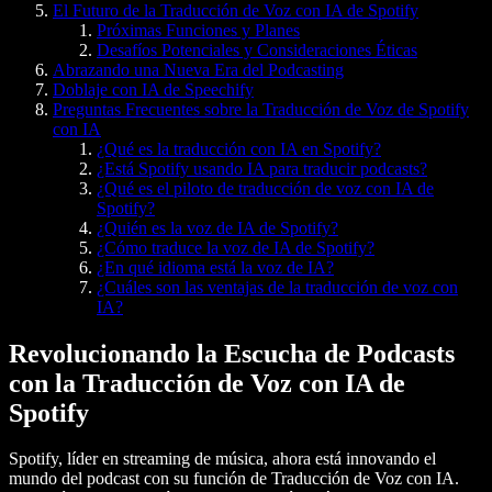
El Futuro de la Traducción de Voz con IA de Spotify
Próximas Funciones y Planes
Desafíos Potenciales y Consideraciones Éticas
Abrazando una Nueva Era del Podcasting
Doblaje con IA de Speechify
Preguntas Frecuentes sobre la Traducción de Voz de Spotify
con IA
¿Qué es la traducción con IA en Spotify?
¿Está Spotify usando IA para traducir podcasts?
¿Qué es el piloto de traducción de voz con IA de
Spotify?
¿Quién es la voz de IA de Spotify?
¿Cómo traduce la voz de IA de Spotify?
¿En qué idioma está la voz de IA?
¿Cuáles son las ventajas de la traducción de voz con
IA?
Revolucionando la Escucha de Podcasts
con la Traducción de Voz con IA de
Spotify
Spotify, líder en streaming de música, ahora está innovando el
mundo del podcast con su función de Traducción de Voz con IA.