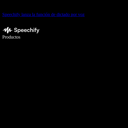
Speechify lanza la función de dictado por voz
Escribe 5× más rápido con dictado por voz
Productos
Más información