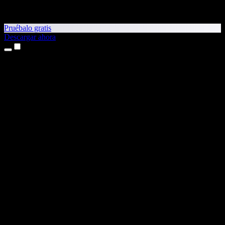
Pruébalo gratis
Descargar ahora
Productos
Texto a voz
App para iPhone y iPad
App para Android
Extensión para Chrome
Extensión para Edge
Aplicación web
App para Mac
App para Windows