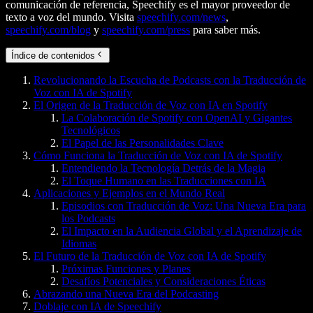
comunicación de referencia, Speechify es el mayor proveedor de
texto a voz del mundo. Visita
speechify.com/news
,
speechify.com/blog
y
speechify.com/press
para saber más.
Índice de contenidos
Revolucionando la Escucha de Podcasts con la Traducción de
Voz con IA de Spotify
El Origen de la Traducción de Voz con IA en Spotify
La Colaboración de Spotify con OpenAI y Gigantes
Tecnológicos
El Papel de las Personalidades Clave
Cómo Funciona la Traducción de Voz con IA de Spotify
Entendiendo la Tecnología Detrás de la Magia
El Toque Humano en las Traducciones con IA
Aplicaciones y Ejemplos en el Mundo Real
Episodios con Traducción de Voz: Una Nueva Era para
los Podcasts
El Impacto en la Audiencia Global y el Aprendizaje de
Idiomas
El Futuro de la Traducción de Voz con IA de Spotify
Próximas Funciones y Planes
Desafíos Potenciales y Consideraciones Éticas
Abrazando una Nueva Era del Podcasting
Doblaje con IA de Speechify