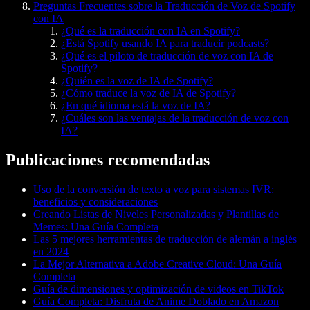
Preguntas Frecuentes sobre la Traducción de Voz de Spotify
con IA
¿Qué es la traducción con IA en Spotify?
¿Está Spotify usando IA para traducir podcasts?
¿Qué es el piloto de traducción de voz con IA de
Spotify?
¿Quién es la voz de IA de Spotify?
¿Cómo traduce la voz de IA de Spotify?
¿En qué idioma está la voz de IA?
¿Cuáles son las ventajas de la traducción de voz con
IA?
Publicaciones recomendadas
Uso de la conversión de texto a voz para sistemas IVR:
beneficios y consideraciones
Creando Listas de Niveles Personalizadas y Plantillas de
Memes: Una Guía Completa
Las 5 mejores herramientas de traducción de alemán a inglés
en 2024
La Mejor Alternativa a Adobe Creative Cloud: Una Guía
Completa
Guía de dimensiones y optimización de videos en TikTok
Guía Completa: Disfruta de Anime Doblado en Amazon