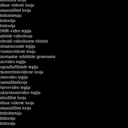
tluse videote looja
taasiafilmi looja
lmitoimetaja
mitootja
mitootja
MR-video tegija
atööde videolooja
droidi videoloome tööriist
imatsioonide tegija
vustusvideote looja
tomaatne subtiitrite generaator
tovideo tegija
graafiafilmide tegija
koreerimisvideote looja
movideo tegija
aamafilmilooja
larvevideo tegija
skursioonivideo tegija
loofilmi looja
tluse videote looja
taasiafilmi looja
lmitoimetaja
mitootja
mitootja