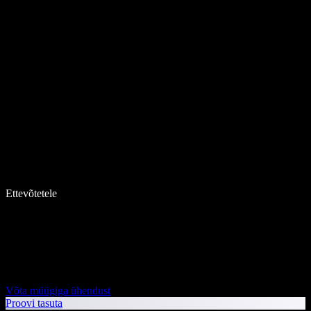
Ettevõtetele
Võta müügiga ühendust
Proovi tasuta