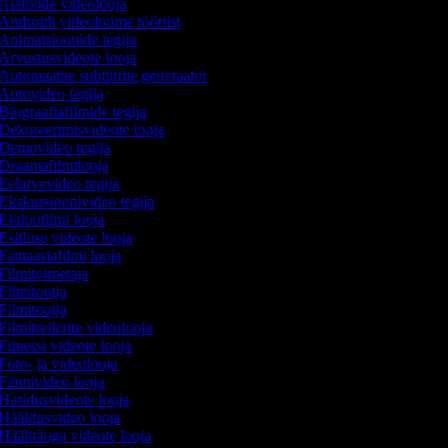
Aiatööde videolooja
Androidi videoloome tööriist
Animatsioonide tegija
Arvustusvideote looja
Automaatne subtiitrite generaator
Autovideo tegija
Biograafiafilmide tegija
Dekoreerimisvideote looja
Demovideo tegija
Draamafilmilooja
Eelarvevideo tegija
Ekskursioonivideo tegija
Eluloofilmi looja
Esitluse videote looja
Fantaasiafilmi looja
Filmitoimetaja
Filmitootja
Filmitootja
Filmitreilerite videolooja
Fitnessi videote looja
Foto- ja videolooja
Fännivideo looja
Haridusvideote looja
Hääldusvideo looja
Häälnäoga videote looja