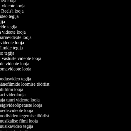
ideo looja
a videote looja
i Reels'i looja
video tegija
egija
ride tegija
a videote looja
ariavideote looja
videote looja
ilmide tegija
eo tegija
-vastuste videote looja
ade videote looja
omavideote looja
odusvideo tegija
nefilmide loomise tööriist
ifilmi looja
ci videolooja
a tuuri videote looja
igivideoõpetuste looja
edisvideote looja
odivideo tegemise tööriist
sikalise filmi looja
usikavideo tegija