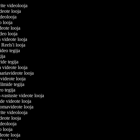
lerite videolooja
videote looja
videolooja
eo looja
ideote looja
ideo looja
a videote looja
i Reels'i looja
video tegija
egija
ride tegija
a videote looja
ariavideote looja
videote looja
ilmide tegija
eo tegija
-vastuste videote looja
ade videote looja
omavideote looja
lerite videolooja
videote looja
videolooja
eo looja
ideote looja