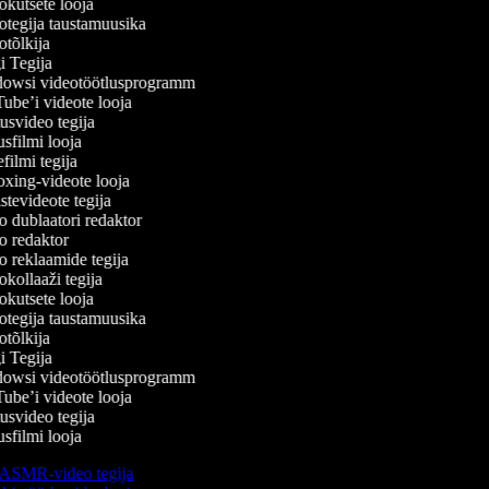
kutsete looja
tegija taustamuusika
tõlkija
 Tegija
wsi videotöötlusprogramm
be’i videote looja
svideo tegija
filmi looja
ilmi tegija
ing-videote looja
tevideote tegija
 dublaatori redaktor
 redaktor
 reklaamide tegija
kollaaži tegija
kutsete looja
tegija taustamuusika
tõlkija
 Tegija
wsi videotöötlusprogramm
be’i videote looja
svideo tegija
filmi looja
ASMR-video tegija