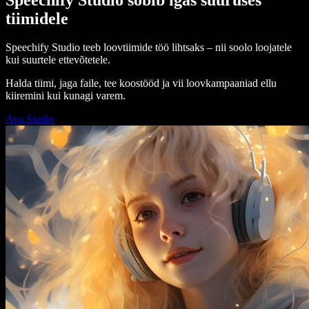
tiimidele
Speechify Studio teeb loovtiimide töö lihtsaks – nii soolo loojatele
kui suurtele ettevõtetele.
Halda tiimi, jaga faile, tee koostööd ja vii loovkampaaniad ellu
kiiremini kui kunagi varem.
Ava Studio