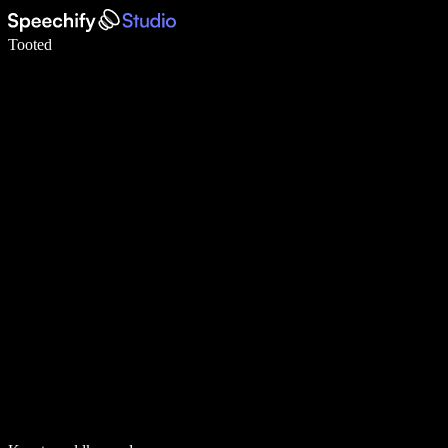
Kirjuta häälega 5× kiiremini
Tooted
Loe lähemalt