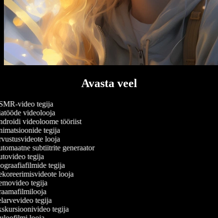
Avasta veel
MR-video tegija
atööde videolooja
droidi videoloome tööriist
imatsioonide tegija
vustusvideote looja
tomaatne subtiitrite generaator
tovideo tegija
graafiafilmide tegija
koreerimisvideote looja
movideo tegija
aamafilmilooja
larvevideo tegija
skursioonivideo tegija
loofilmi looja