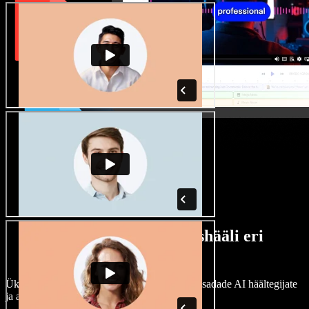
Lai valik mees- ja naishääli eri
aktsentidega
Ükski projekt ei pea kõlama ühtemoodi. Vali sadade AI häältegijate
ja aktsentide hulgast ning kohanda neid.