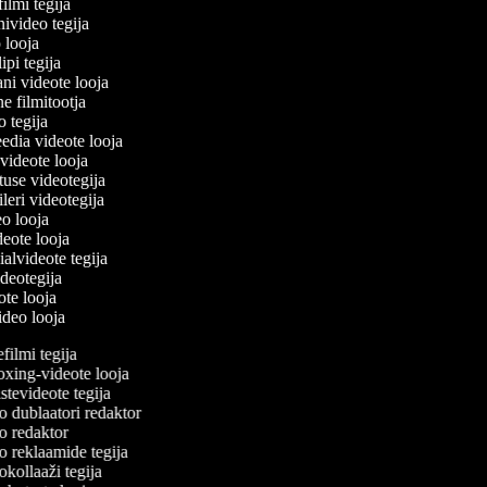
filmi tegija
nivideo tegija
o looja
ipi tegija
ani videote looja
ne filmitootja
eo tegija
eedia videote looja
-videote looja
tuse videotegija
eileri videotegija
eo looja
ideote looja
ialvideote tegija
ideotegija
eote looja
video looja
ilmi tegija
ing-videote looja
tevideote tegija
 dublaatori redaktor
 redaktor
 reklaamide tegija
kollaaži tegija