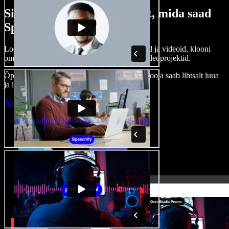
Siin on vaid väike osa sellest, mida saad
Speechify Studioga teha.
Loo voice-over’eid, kasuta tasuta pilte, helisid ja videoid, klooni
oma häält ja pane kokku terviklikud audio-videoprojektid.
Õppimiskõver puudub, kõik töötab veebis – looja saab lihtsalt luua
ja ideed kiiresti ellu viia.
Ava Studio