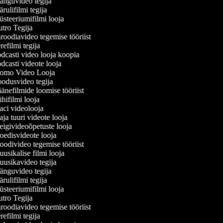
nguvideo tegija
ulifilmi tegija
steeriumifilmi looja
tro Tegija
roodiavideo tegemise tööriist
efilmi tegija
dcasti video looja koopia
casti videote looja
omo Video Looja
odusvideo tegija
nefilmide loomise tööriist
ifilmi looja
ci videolooja
a tuuri videote looja
igivideoõpetuste looja
edisvideote looja
odivideo tegemise tööriist
sikalise filmi looja
usikavideo tegija
nguvideo tegija
ulifilmi tegija
steeriumifilmi looja
tro Tegija
roodiavideo tegemise tööriist
efilmi tegija