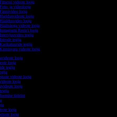
Fitnessi videote looja
Foto- ja videolooja
Fännivideo looja
Haridusvideote looja
Hääldusvideo looja
Häälnäoga videote looja
Instagrami Reels'i looja
Intervjuuvideo tegija
Introde tegija
Karikatuuride tegija
Kinnisvara videote looja
avideote looja
eote looja
ide tegija
tegija
stuste videote looja
videote looja
videote looja
tegija
 loomise tööriist
ja
oja
deote looja
etuste looja