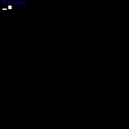
Proovi tasuta
Tooted
Tekst kõneks
iPhone’i ja iPadi rakendused
Androidi rakendus
Chrome’i laiendus
Edge’i laiendus
Veebirakendus
Maci rakendus
Windowsi rakendus
AI häältegeneraator
Pealelugemine
Dublaaž
Hääle kloonimine