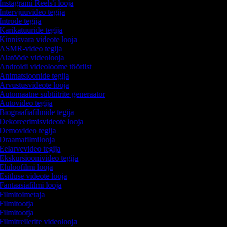
Instagrami Reels'i looja
Intervjuuvideo tegija
Introde tegija
Karikatuuride tegija
Kinnisvara videote looja
ASMR-video tegija
Aiatööde videolooja
Androidi videoloome tööriist
Animatsioonide tegija
Arvustusvideote looja
Automaatne subtiitrite generaator
Autovideo tegija
Biograafiafilmide tegija
Dekoreerimisvideote looja
Demovideo tegija
Draamafilmilooja
Eelarvevideo tegija
Ekskursioonivideo tegija
Eluloofilmi looja
Esitluse videote looja
Fantaasiafilmi looja
Filmitoimetaja
Filmitootja
Filmitootja
Filmitreilerite videolooja