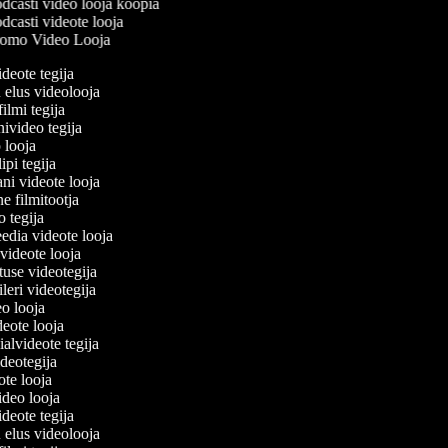
dcasti video looja koopia
casti videote looja
omo Video Looja
ideote tegija
u elus videolooja
filmi tegija
nivideo tegija
o looja
ipi tegija
ani videote looja
ne filmitootja
eo tegija
eedia videote looja
-videote looja
tuse videotegija
eileri videotegija
eo looja
ideote looja
ialvideote tegija
ideotegija
eote looja
video looja
ideote tegija
u elus videolooja