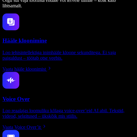
Olgu sul vaja tööriista endale või tervele tiimile – kõik käib
lihtsamalt.
Hääle kloonimine
Loo tehisintellektiga inimhääle kloone sekunditega. Ei vaja
paigaldust – töötab otse veebis.
Vaata hääle kloonimist
Voice Over
Loo reaalajas loomuliku kõlaga voice-over’eid AI abil. Tekstid,
videod, selgitused – ükskõik mis stiilis.
Vaata Voice Over’it