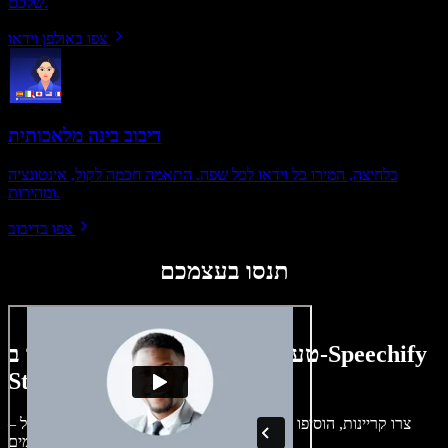
שלכם.
צפו באולפן וידאו
דיבוב בינה מלאכותית
בלחיצה, המירו כל וידאו לכל שפה. התאמה חכמה לקול, אינטונציה
ומהירות.
צפו בדיבוב
תנסו בעצמכם
טעימה קטנה ממה שתוכלו ליצור ב-Speechify
Studio.
צרו קריינות, הוסיפו תמונות ללא זכויות, אודיו, סרטונים ושיבוט קול –
לפרויקטים קוליים־חזותיים מושלמים.