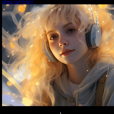
התחילו ליצור באולפן