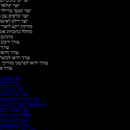
יוצר קדימונים ל
יוצר קולאז'
יוצר קטעי טריילר 
יוצר קליפים עם 
יוצר רילס לאינ
מוזיקת רקע ליוצרי
מחולל כתוביות או
מתרגם 
עורך דיבוב
עורך 
עורך וידאו 
עורך וידאו לכושר
עורך וידאו לסרטוני מדריכי 
עורך 
יוצר אאוטרו
יוצר אינטרו
יוצר אנימציות
יוצר הווידאו למק
יוצר הווידאו לפודקאסט
יוצר הווידאו של Windows
יוצר הזמנות וידאו
יוצר וידאו ASMR
יוצר וידאו אופנה
יוצר וידאו לאמנות