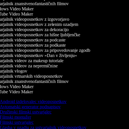
rjalnik znanstvenofantastičnih filmov
ows Video Maker
ube Video Maker
rjalnik videoposnetkov z izgovorjavo
rjalnik videoposnetkov z zelenim ozadjem
rjalnik videoposnetkov za dekoracijo
rjalnik videoposnetkov za hišne ljubljenčke
rjalnik videoposnetkov za podcaste
rjalnik videoposnetkov za podkaste
rjalnik videoposnetkov za pripovedovanje zgodb
rjalnik videoposnetkov »Dan v življenju«
rjalnik videov za makeup tutoriale
rjalnik videov za nepremičnine
rjalnik vlogov
rjalnik vrtnarskih videoposnetkov
rjalnik znanstvenofantastičnih filmov
ows Video Maker
ube Video Maker
Android izdelovalec videoposnetkov
Avtomatski generator podnapisov
Družinski filmski ustvarjalec
Filmski montažer
Filmski ustvarjalec
Glasba v ozadju za ustvarjalnik videoposnetkov