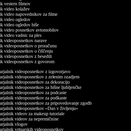
nik vestern filmov
nik video kolažev
nik video napovednikov za filme
nik video ogledov
nik video ogledov hiše
lnik video posnetkov avtomobilov
nik video vadnic za ples
lnik videoposnetkov narave
lnik videoposnetkov o proračunu
nik videoposnetkov o čiščenju
nik videoposnetkov z besedili
lnik videoposnetkov z govorom
rjalnik videoposnetkov z izgovorjavo
rjalnik videoposnetkov z zelenim ozadjem
rjalnik videoposnetkov za dekoracijo
rjalnik videoposnetkov za hišne ljubljenčke
rjalnik videoposnetkov za podcaste
rjalnik videoposnetkov za podkaste
rjalnik videoposnetkov za pripovedovanje zgodb
rjalnik videoposnetkov »Dan v življenju«
rjalnik videov za makeup tutoriale
rjalnik videov za nepremičnine
rjalnik vlogov
rjalnik vrtnarskih videoposnetkov