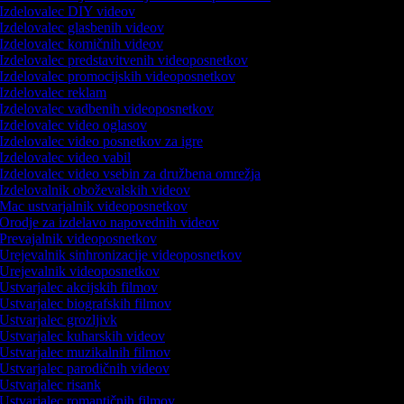
Izdelovalec DIY videov
Izdelovalec glasbenih videov
Izdelovalec komičnih videov
Izdelovalec predstavitvenih videoposnetkov
Izdelovalec promocijskih videoposnetkov
Izdelovalec reklam
Izdelovalec vadbenih videoposnetkov
Izdelovalec video oglasov
Izdelovalec video posnetkov za igre
Izdelovalec video vabil
Izdelovalec video vsebin za družbena omrežja
Izdelovalnik oboževalskih videov
Mac ustvarjalnik videoposnetkov
Orodje za izdelavo napovednih videov
Prevajalnik videoposnetkov
Urejevalnik sinhronizacije videoposnetkov
Urejevalnik videoposnetkov
Ustvarjalec akcijskih filmov
Ustvarjalec biografskih filmov
Ustvarjalec grozljivk
Ustvarjalec kuharskih videov
Ustvarjalec muzikalnih filmov
Ustvarjalec parodičnih videov
Ustvarjalec risank
Ustvarjalec romantičnih filmov