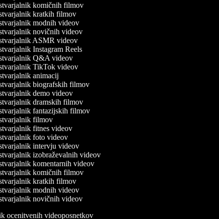
tvarjalnik komičnih filmov
tvarjalnik kratkih filmov
tvarjalnik modnih videov
tvarjalnik novičnih videov
tvarjalnik ASMR videov
tvarjalnik Instagram Reels
tvarjalnik Q&A videov
tvarjalnik TikTok videov
tvarjalnik animacij
tvarjalnik biografskih filmov
tvarjalnik demo videov
tvarjalnik dramskih filmov
tvarjalnik fantazijskih filmov
tvarjalnik filmov
tvarjalnik fitnes videov
tvarjalnik foto videov
tvarjalnik intervju videov
tvarjalnik izobraževalnih videov
tvarjalnik komentarnih videov
tvarjalnik komičnih filmov
tvarjalnik kratkih filmov
tvarjalnik modnih videov
tvarjalnik novičnih videov
nik ocenitvenih videoposnetkov