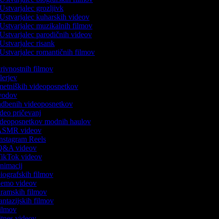
Ustvarjalec grozljivk
Ustvarjalec kuharskih videov
Ustvarjalec muzikalnih filmov
Ustvarjalec parodičnih videov
Ustvarjalec risank
Ustvarjalec romantičnih filmov
skrivnostnih filmov
ilerjev
umetniških videoposnetkov
uvodov
vadbenih videoposnetkov
video pričevanj
videoposnetkov modnih haulov
k ASMR videov
 Instagram Reels
k Q&A videov
 TikTok videov
 animacij
 biografskih filmov
 demo videov
 dramskih filmov
fantazijskih filmov
 filmov
fitnes videov