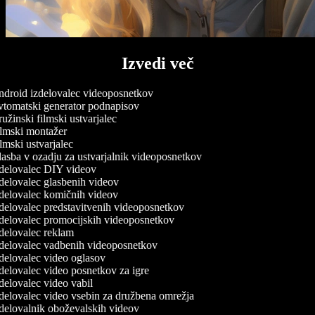
Izvedi več
droid izdelovalec videoposnetkov
tomatski generator podnapisov
užinski filmski ustvarjalec
lmski montažer
lmski ustvarjalec
asba v ozadju za ustvarjalnik videoposnetkov
delovalec DIY videov
delovalec glasbenih videov
delovalec komičnih videov
delovalec predstavitvenih videoposnetkov
delovalec promocijskih videoposnetkov
delovalec reklam
delovalec vadbenih videoposnetkov
delovalec video oglasov
delovalec video posnetkov za igre
delovalec video vabil
delovalec video vsebin za družbena omrežja
delovalnik oboževalskih videov