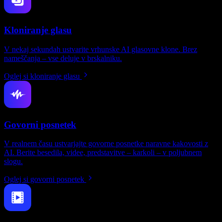
Kloniranje glasu
V nekaj sekundah ustvarite vrhunske AI glasovne klone. Brez
nameščanja – vse deluje v brskalniku.
Oglej si kloniranje glasu
Govorni posnetek
V realnem času ustvarjajte govorne posnetke naravne kakovosti z
AI. Berite besedila, videe, predstavitve – karkoli – v poljubnem
slogu.
Oglej si govorni posnetek