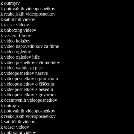
nik outrojev
nik potovalnih videoposnetkov
nik reakcijskih videoposnetkov
nik satiričnih videov
nik teaser videov
lnik unboxing videov
nik vestern filmov
nik video kolažev
nik video napovednikov za filme
nik video ogledov
nik video ogledov hiše
lnik video posnetkov avtomobilov
nik video vadnic za ples
lnik videoposnetkov narave
lnik videoposnetkov o proračunu
nik videoposnetkov o čiščenju
nik videoposnetkov z besedili
lnik videoposnetkov z govorom
nik ocenitvenih videoposnetkov
nik outrojev
nik potovalnih videoposnetkov
nik reakcijskih videoposnetkov
nik satiričnih videov
nik teaser videov
lnik unboxing videov