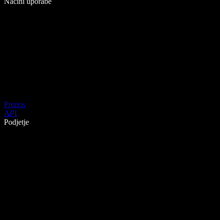
Načini uporabe
Prenos
API
Podjetje