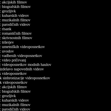
ec akcijskih filmov
ec biografskih filmov
ec grozljivk
ec kuharskih videov
ec muzikalnih filmov
ec parodičnih videov
ec risank
ec romantičnih filmov
ec skrivnostnih filmov
c trilerjev
lec umetniških videoposnetkov
lec uvodov
lec vadbenih videoposnetkov
ec video pričevanj
lec videoposnetkov modnih haulov
a izdelavo napovednih videov
nik videoposnetkov
ik sinhronizacije videoposnetkov
nik videoposnetkov
ec akcijskih filmov
ec biografskih filmov
ec grozljivk
ec kuharskih videov
ec muzikalnih filmov
ec parodičnih videov