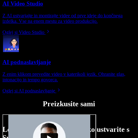
AI Video Studio
Z AI ustvarjajte in montirajte videe od prve ideje do končnega
izdelka. Vse na enem mestu za video produkcijo.
Oglej si Video Studio
AI podnaslavljanje
Z enim klikom prevedite video v katerikoli jezik. Ohranite glas,
intonacijo in tempo govorca.
Oglej si AI podnaslavljanje
Preizkusite sami
Le nekaj primerov, kaj lahko ustvarite s
Speechify Studio.