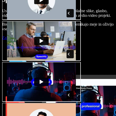
Ustvarjajte govorne posnetke, dodajajte brezplačne slike, glasbo,
videe, klonirajte svoj glas in pripravite celoten avdio-video projekt.
Brez učenja in kar iz brskalnika ustvarjalci premikajo meje in oživijo
vse ideje.
Zaženi Studio