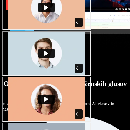
Ogromna izbira moških in ženskih glasov
ter naglasov
Vsak projekt je unikaten. Izbirajte med stotinami AI glasov in
naglasov ter jih prilagodite po svoje.