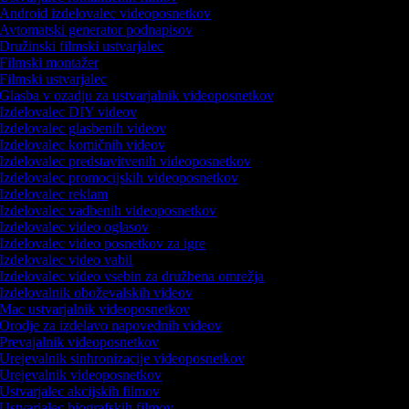
Android izdelovalec videoposnetkov
Avtomatski generator podnapisov
Družinski filmski ustvarjalec
Filmski montažer
Filmski ustvarjalec
Glasba v ozadju za ustvarjalnik videoposnetkov
Izdelovalec DIY videov
Izdelovalec glasbenih videov
Izdelovalec komičnih videov
Izdelovalec predstavitvenih videoposnetkov
Izdelovalec promocijskih videoposnetkov
Izdelovalec reklam
Izdelovalec vadbenih videoposnetkov
Izdelovalec video oglasov
Izdelovalec video posnetkov za igre
Izdelovalec video vabil
Izdelovalec video vsebin za družbena omrežja
Izdelovalnik oboževalskih videov
Mac ustvarjalnik videoposnetkov
Orodje za izdelavo napovednih videov
Prevajalnik videoposnetkov
Urejevalnik sinhronizacije videoposnetkov
Urejevalnik videoposnetkov
Ustvarjalec akcijskih filmov
Ustvarjalec biografskih filmov