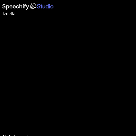
Pišite 5× hitreje z narekovanjem
Izdelki
Več o tem