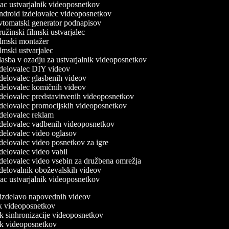
c ustvarjalnik videoposnetkov
droid izdelovalec videoposnetkov
tomatski generator podnapisov
užinski filmski ustvarjalec
lmski montažer
lmski ustvarjalec
asba v ozadju za ustvarjalnik videoposnetkov
delovalec DIY videov
delovalec glasbenih videov
delovalec komičnih videov
delovalec predstavitvenih videoposnetkov
delovalec promocijskih videoposnetkov
delovalec reklam
delovalec vadbenih videoposnetkov
delovalec video oglasov
delovalec video posnetkov za igre
delovalec video vabil
delovalec video vsebin za družbena omrežja
delovalnik oboževalskih videov
c ustvarjalnik videoposnetkov
a izdelavo napovednih videov
nik videoposnetkov
ik sinhronizacije videoposnetkov
nik videoposnetkov