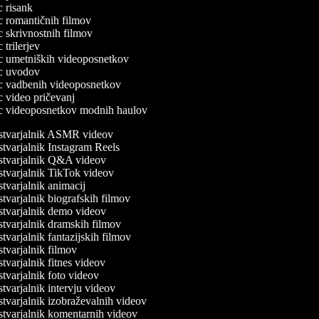
ec risank
ec romantičnih filmov
ec skrivnostnih filmov
c trilerjev
lec umetniških videoposnetkov
lec uvodov
lec vadbenih videoposnetkov
ec video pričevanj
lec videoposnetkov modnih haulov
tvarjalnik ASMR videov
tvarjalnik Instagram Reels
tvarjalnik Q&A videov
tvarjalnik TikTok videov
tvarjalnik animacij
tvarjalnik biografskih filmov
tvarjalnik demo videov
tvarjalnik dramskih filmov
tvarjalnik fantazijskih filmov
tvarjalnik filmov
tvarjalnik fitnes videov
tvarjalnik foto videov
tvarjalnik intervju videov
tvarjalnik izobraževalnih videov
tvarjalnik komentarnih videov