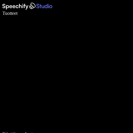
Kirjoita 5× nopeammin puheentunnistuksen avulla
Tuotteet
Lue lisää