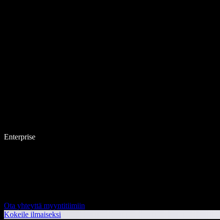
Enterprise
Ota yhteyttä myyntitiimiin
Kokeile ilmaiseksi