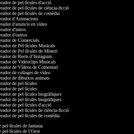
ador de pel·lícules d'acció
ador de pel·lícules de ciència-ficció
eador de pel·lícules de comèdia
eador d'Animacions
eador d'anuncis en vídeo
ador d'intros
eador d'outros
eador de Comercials
eador de Pel·lícules Musicals
ador de Pel·lícules de Misteri
eador de Reels d’Instagram
eador de Videoclips Musicals
eador de Vídeos de Comentari
eador de collages de vídeo
eador de dibuixos animats
ador de pel·lícules
ador de pel·lícules
ador de pel·lícules biogràfiques
ador de pel·lícules biogràfiques
ador de pel·lícules d'acció
ador de pel·lícules de ciència-ficció
eador de pel·lícules de comèdia
e pel·lícules de fantasia
e pel·lícules de l’Oest