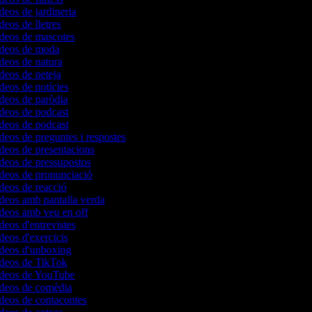
ídeos de jardineria
deos de lletres
ídeos de mascotes
vídeos de moda
ídeos de natura
ídeos de neteja
ídeos de notícies
ídeos de paròdia
ídeos de podcast
ídeos de podcast
ídeos de preguntes i respostes
ídeos de presentacions
ídeos de pressupostos
ídeos de pronunciació
ídeos de reacció
ídeos amb pantalla verda
ídeos amb veu en off
ídeos d'entrevistes
ídeos d'exercicis
ídeos d'unboxing
vídeos de TikTok
vídeos de YouTube
vídeos de comèdia
ídeos de contacontes