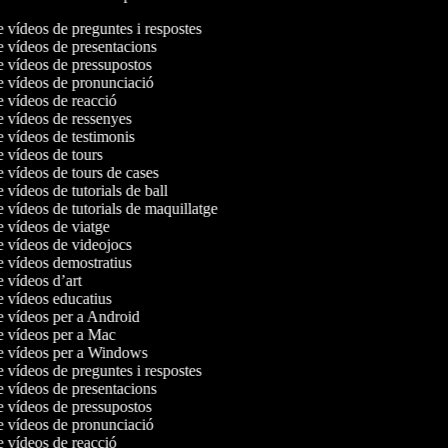
e vídeos de preguntes i respostes
de vídeos de presentacions
de vídeos de pressupostos
de vídeos de pronunciació
e vídeos de reacció
de vídeos de ressenyes
e vídeos de testimonis
e vídeos de tours
e vídeos de tours de cases
e vídeos de tutorials de ball
e vídeos de tutorials de maquillatge
e vídeos de viatge
de vídeos de videojocs
de vídeos demostratius
e vídeos d’art
de vídeos educatius
de vídeos per a Android
de vídeos per a Mac
de vídeos per a Windows
e vídeos de preguntes i respostes
de vídeos de presentacions
de vídeos de pressupostos
de vídeos de pronunciació
e vídeos de reacció