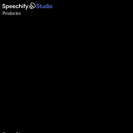
Escriu 5× més ràpid amb la veu
Productes
Més informació