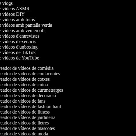
de vlogs
 de vídeos ASMR
de vídeos DIY
de vídeos amb fotos
de vídeos amb pantalla verda
de vídeos amb veu en off
e vídeos d'entrevistes
e vídeos d'exercicis
de vídeos d'unboxing
de vídeos de TikTok
de vídeos de YouTube
eador de vídeos de comèdia
eador de vídeos de contacontes
eador de vídeos de cotxes
eador de vídeos de cuina
eador de vídeos de curtmetratges
eador de vídeos de decoració
eador de vídeos de fans
eador de vídeos de fashion haul
eador de vídeos de fitness
eador de vídeos de jardineria
ador de vídeos de lletres
eador de vídeos de mascotes
eador de vídeos de moda