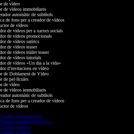
r de vídeo
r de vídeos immobiliaris
ador automàtic de subtítols
a de fons per a creador de vídeos
ctor de vídeos
or de vídeos per a xarxes socials
or de vídeos promocionals
or de vídeos satírics
or de vídeos teaser
r de vídeos tràiler teaser
or de vídeos tutorials
or de vídeos «Un dia a la vida»
or d’invitacions en vídeo
r de Doblament de Vídeo
 de pel·lícules
r de vídeo
r de vídeos immobiliaris
ador automàtic de subtítols
a de fons per a creador de vídeos
ctor de vídeos
Creador d'Animacions
Creador d'anuncis en vídeo
Creador d'intros
Creador d'outros