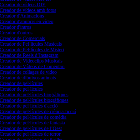
Creador de vídeos DIY
Creador de vídeos amb fotos
Creador d'Animacions
Creador d'anuncis en vídeo
Creador d'intros
Creador d'outros
Creador de Comercials
Creador de Pel·lícules Musicals
Creador de Pel·lícules de Misteri
Creador de Reels d’Instagram
Creador de Videoclips Musicals
Creador de Vídeos de Comentari
Creador de collages de vídeo
Creador de dibuixos animats
Creador de pel·lícules
Creador de pel·lícules
Creador de pel·lícules biogràfiques
Creador de pel·lícules biogràfiques
Creador de pel·lícules d'acció
Creador de pel·lícules de ciència-ficció
Creador de pel·lícules de comèdia
Creador de pel·lícules de fantasia
Creador de pel·lícules de l’Oest
Creador de pel·lícules de terror
Creador de pel·lícules de thriller