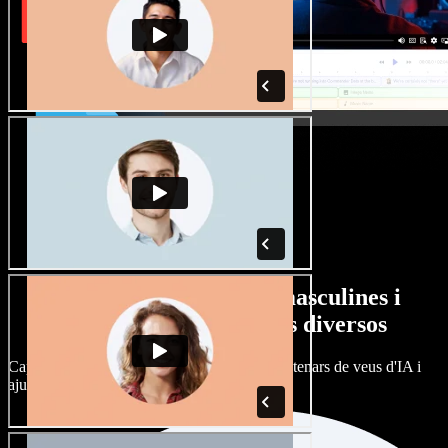
Gran varietat de veus masculines i
femenines amb accents diversos
Cap projecte ha de sonar igual. Tria entre centenars de veus d'IA i
ajusta'n l’accent.