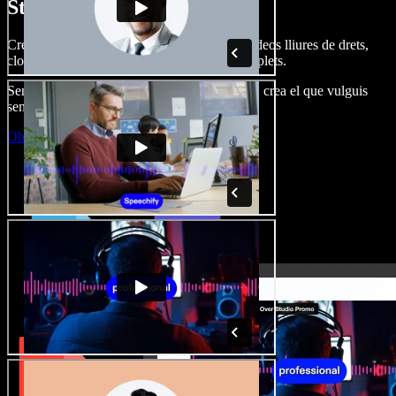
Studio.
Crea dobl. de veu, afegeix imatges, àudio, vídeos lliures de drets,
clona veus i munta projectes multimèdia complets.
Sense corba d’aprenentatge, tot al navegador: crea el que vulguis
sense els límits de sempre.
Obre l'Studio