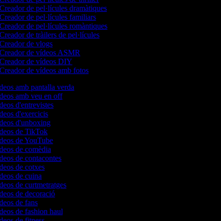
Creador de pel·lícules dramàtiques
Creador de pel·lícules familiars
Creador de pel·lícules romàntiques
Creador de tràilers de pel·lícules
Creador de vlogs
Creador de vídeos ASMR
Creador de vídeos DIY
Creador de vídeos amb fotos
ídeos amb pantalla verda
ídeos amb veu en off
ídeos d'entrevistes
ídeos d'exercicis
ídeos d'unboxing
vídeos de TikTok
vídeos de YouTube
vídeos de comèdia
ídeos de contacontes
ídeos de cotxes
ídeos de cuina
ídeos de curtmetratges
ídeos de decoració
ídeos de fans
ídeos de fashion haul
ídeos de fitness