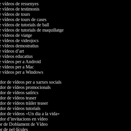
de vídeos de ressenyes
e vídeos de testimonis
e vídeos de tours
e vídeos de tours de cases
e vídeos de tutorials de ball
e vídeos de tutorials de maquillatge
e vídeos de viatge
de vídeos de videojocs
de vídeos demostratius
e vídeos d’art
de vídeos educatius
de vídeos per a Android
de vídeos per a Mac
de vídeos per a Windows
or de vídeos per a xarxes socials
or de vídeos promocionals
or de vídeos satírics
or de vídeos teaser
r de vídeos tràiler teaser
or de vídeos tutorials
or de vídeos «Un dia a la vida»
or d’invitacions en vídeo
r de Doblament de Vídeo
 de pel·lícules