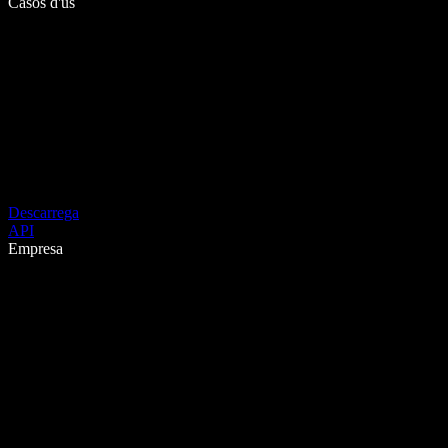
Casos d'ús
Descarrega
API
Empresa