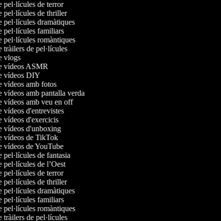
e pel·lícules de terror
e pel·lícules de thriller
e pel·lícules dramàtiques
e pel·lícules familiars
e pel·lícules romàntiques
e tràilers de pel·lícules
de vlogs
 de vídeos ASMR
de vídeos DIY
de vídeos amb fotos
de vídeos amb pantalla verda
de vídeos amb veu en off
e vídeos d'entrevistes
e vídeos d'exercicis
de vídeos d'unboxing
de vídeos de TikTok
de vídeos de YouTube
e pel·lícules de fantasia
e pel·lícules de l’Oest
e pel·lícules de terror
e pel·lícules de thriller
e pel·lícules dramàtiques
e pel·lícules familiars
e pel·lícules romàntiques
e tràilers de pel·lícules