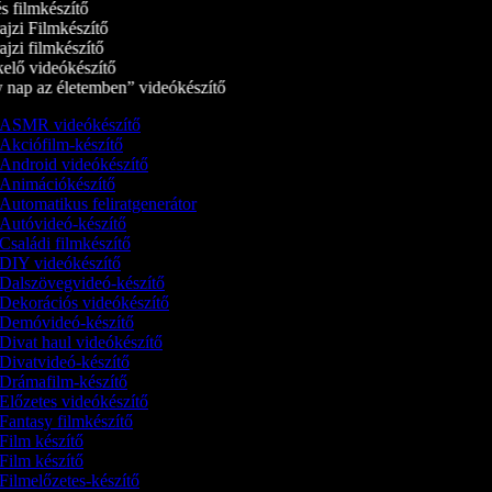
 filmkészítő
ajzi Filmkészítő
jzi filmkészítő
elő videókészítő
nap az életemben” videókészítő
ASMR videókészítő
Akciófilm-készítő
Android videókészítő
Animációkészítő
Automatikus feliratgenerátor
Autóvideó-készítő
Családi filmkészítő
DIY videókészítő
Dalszövegvideó-készítő
Dekorációs videókészítő
Demóvideó‑készítő
Divat haul videókészítő
Divatvideó-készítő
Drámafilm-készítő
Előzetes videókészítő
Fantasy filmkészítő
Film készítő
Film készítő
Filmelőzetes-készítő