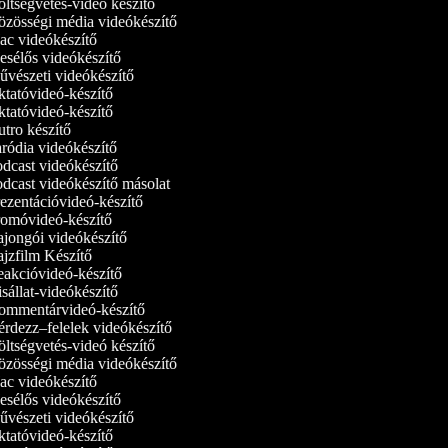
ltségvetés-videó készítő
zösségi média videókészítő
c videókészítő
sélős videókészítő
vészeti videókészítő
tatóvideó-készítő
tatóvideó‑készítő
tro készítő
ródia videókészítő
dcast videókészítő
dcast videókészítő másolat
ezentációvideó-készítő
omóvideó-készítő
jongói videókészítő
jzfilm Készítő
akcióvideó-készítő
sállat-videókészítő
mmentárvideó-készítő
rdezz–felelek videókészítő
ltségvetés-videó készítő
zösségi média videókészítő
c videókészítő
sélős videókészítő
vészeti videókészítő
tatóvideó-készítő