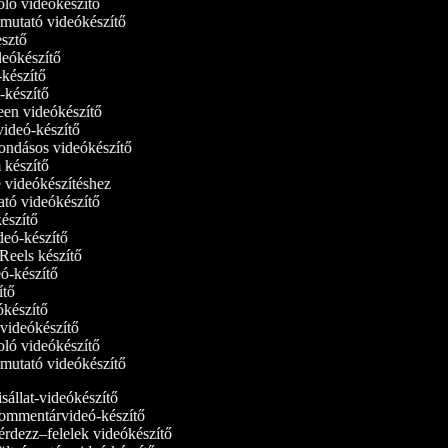
oló videókészítő
bemutató videókészítő
kesztő
ideókészítő
ó-készítő
ó-készítő
reen videókészítő
tvideó-készítő
ondásos videókészítő
m készítő
e videókészítéshez
ató videókészítő
készítő
ideó-készítő
 Reels készítő
deó-készítő
zítő
eókészítő
i videókészítő
oló videókészítő
bemutató videókészítő
sállat-videókészítő
mmentárvideó-készítő
rdezz–felelek videókészítő