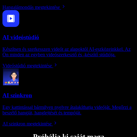
Hangalámondás megtekintése
AI videóstúdió
Készítsen és szerkesszen videót az alapoktól AI-eszközeinkkel. Az
Ön minden az egyben videószerkesztő és -készítő stúdiója.
Videóstúdió megtekintése
AI szinkron
Egy kattintással bármilyen nyelvre átalakíthatja videóját. Megőrzi a
beszélő hangját, hanglejtését és tempóját.
AI szinkron megtekintése
Próbálja ki saját maga