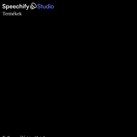
Írj akár ötször gyorsabban diktálással
Termékek
Tudj meg többet