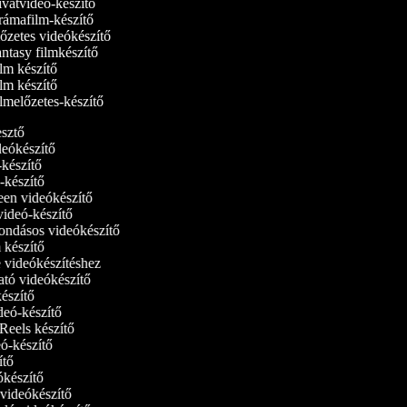
vatvideó-készítő
ámafilm-készítő
őzetes videókészítő
ntasy filmkészítő
lm készítő
lm készítő
lmelőzetes-készítő
kesztő
ideókészítő
ó-készítő
ó-készítő
reen videókészítő
tvideó-készítő
ondásos videókészítő
m készítő
e videókészítéshez
ató videókészítő
készítő
ideó-készítő
 Reels készítő
deó-készítő
zítő
eókészítő
i videókészítő