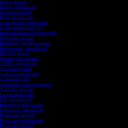
Filmszerkesztő
Fitnesz videókészítő
Fotóvideó-készítő
Főzővideó-készítő
Green Screen videókészítő
Gyakorlatvideó-készítő
Hangalámondásos videókészítő
Horrorfilm készítő
Háttérzene videókészítéshez
Házbemutató videókészítő
Hírvideó-készítő
Ingatlanvideó-készítő
ASMR videókészítő
Akciófilm-készítő
Android videókészítő
Animációkészítő
Automatikus feliratgenerátor
Autóvideó-készítő
Családi filmkészítő
DIY videókészítő
Dalszövegvideó-készítő
Dekorációs videókészítő
Demóvideó‑készítő
Divat haul videókészítő
Divatvideó-készítő