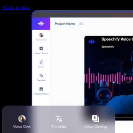
Stúdió indítása