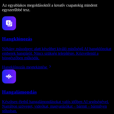
Az egyablakos megoldásoktól a kreatív csapatokig mindent
egyszerűbbé tesz.
Hangklónozás
Néhány másodperc alatt készíthet kiváló minőségű AI hangklónokat
emberek hangjáról. Nincs szükség telepítésre. Közvetlenül a
böngészőben működik.
Hangklónozás megtekintése
Hangalámondás
Készítsen élethű hangalámondásokat valós időben AI segítségével.
Narráljon szöveget, videókat, magyarázókat – bármit – bármilyen
stílusban.