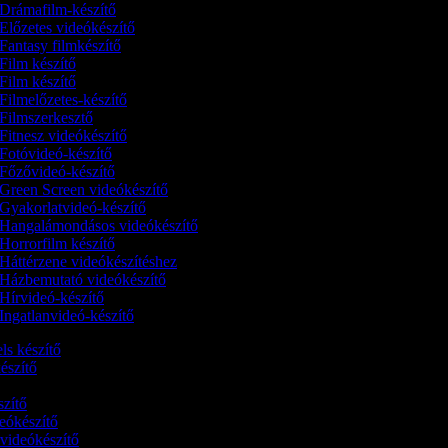
Drámafilm-készítő
Előzetes videókészítő
Fantasy filmkészítő
Film készítő
Film készítő
Filmelőzetes-készítő
Filmszerkesztő
Fitnesz videókészítő
Fotóvideó-készítő
Főzővideó-készítő
Green Screen videókészítő
Gyakorlatvideó-készítő
Hangalámondásos videókészítő
Horrorfilm készítő
Háttérzene videókészítéshez
Házbemutató videókészítő
Hírvideó-készítő
Ingatlanvideó-készítő
els készítő
készítő
észítő
ideókészítő
 videókészítő