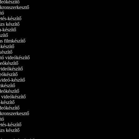
ideókészítő
inkronszerkesztő
dító
etés-készítő
ázs készítő
lm-készítő
szítő
us filmkészítő
m‑készítő
mkészítő
ató videókészítő
ideókészítő
 videókészítő
deókészítő
tvideó-készítő
ilmkészítő
ideókészítő
ó videókészítő
ó-készítő
ideókészítő
inkronszerkesztő
dító
etés-készítő
ázs készítő