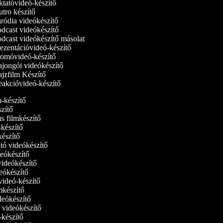
tatóvideó‑készítő
tro készítő
ródia videókészítő
dcast videókészítő
dcast videókészítő másolat
ezentációvideó-készítő
omóvideó-készítő
jongói videókészítő
jzfilm Készítő
akcióvideó-készítő
lm-készítő
szítő
us filmkészítő
m‑készítő
mkészítő
ató videókészítő
ideókészítő
 videókészítő
deókészítő
tvideó-készítő
ilmkészítő
ideókészítő
ó videókészítő
ó-készítő