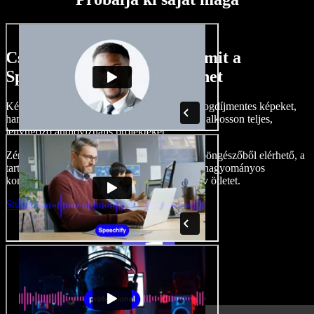
Csak egy kis ízelítő abból, amit a
Speechify Studio-val megtehet
Készítsen hangalámondásokat, adjon hozzá jogdíjmentes képeket,
hangokat, videókat, klónozza le a hangját, és alkosson teljes,
lenyűgöző audiovizuális projekteket.
Zéró tanulási görbével, és mindennel, ami a böngészőből elérhető, a
tartalomgyártók maguk mögött hagyhatják a hagyományos
korlátokat, és életre kelthetnek minden kreatív ötletet.
Stúdió indítása