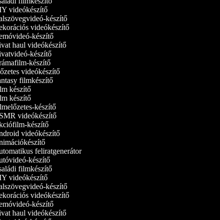
aládi filmkészítő
Y videókészítő
lszövegvideó-készítő
korációs videókészítő
móvideó‑készítő
vat haul videókészítő
vatvideó-készítő
ámafilm-készítő
őzetes videókészítő
ntasy filmkészítő
lm készítő
lm készítő
lmelőzetes-készítő
MR videókészítő
ciófilm-készítő
droid videókészítő
imációkészítő
tomatikus feliratgenerátor
tóvideó-készítő
aládi filmkészítő
Y videókészítő
lszövegvideó-készítő
korációs videókészítő
móvideó‑készítő
vat haul videókészítő