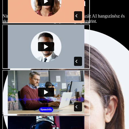
akcentusokkal
Nincs két egyforma projekt. Válasszon több száz AI hangszínész és
akcentus közül, és finomhangolja őket igény szerint.