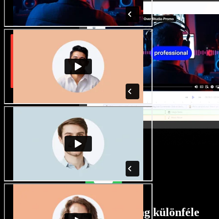
Rengeteg férfi és női hang különféle