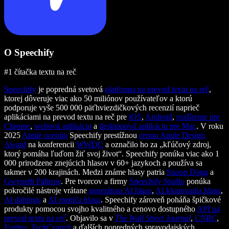
O Speechify
#1 čítačka textu na reč
Speechify
je popredná svetová
platforma na prevod textu na reč
,
ktorej dôveruje viac ako 50 miliónov používateľov a ktorú
podporuje vyše 500 000 päťhviezdičkových recenzií naprieč
aplikáciami na prevod textu na reč pre
iOS
,
Android
,
rozšírenie pre
Chrome
,
webovú aplikáciu
a
desktopovú aplikáciu pre Mac
. V roku
2025
Apple ocenilo
Speechify prestížnou
cenou Apple Design
Award
na konferencii
WWDC
a označilo ho za „kľúčový zdroj,
ktorý pomáha ľuďom žiť svoj život“. Speechify ponúka viac ako 1
000 prirodzene znejúcich hlasov v 60+ jazykoch a používa sa
takmer v 200 krajinách. Medzi známe hlasy patria
Snoop Dogg
a
Gwyneth Paltrow
. Pre tvorcov a firmy
Speechify Studio
ponúka
pokročilé nástroje vrátane
generátora AI hlasu
,
AI klonovania hlasu
,
AI dabingu
a
AI meniča hlasu
. Speechify zároveň poháňa špičkové
produkty pomocou svojho kvalitného a cenovo dostupného
API na
prevod textu na reč
. Objavilo sa v
The Wall Street Journal
,
CNBC
,
Forbes
,
TechCrunch
a ďalších popredných spravodajských