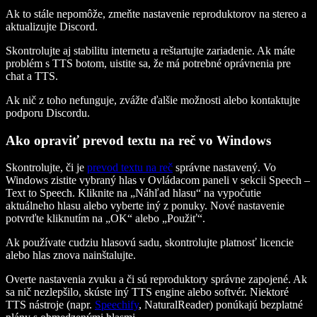
Ak to stále nepomôže, zmeňte nastavenie reproduktorov na stereo a
aktualizujte Discord.
Skontrolujte aj stabilitu internetu a reštartujte zariadenie. Ak máte
problém s TTS botom, uistite sa, že má potrebné oprávnenia pre
chat a TTS.
Ak nič z toho nefunguje, zvážte ďalšie možnosti alebo kontaktujte
podporu Discordu.
Ako opraviť prevod textu na reč vo Windows
Skontrolujte, či je
prevod textu na reč
správne nastavený. Vo
Windows zistite vybraný hlas v Ovládacom paneli v sekcii Speech –
Text to Speech. Kliknite na „Náhľad hlasu“ na vypočutie
aktuálneho hlasu alebo vyberte iný z ponuky. Nové nastavenie
potvrďte kliknutím na „OK“ alebo „Použiť“.
Ak používate cudziu hlasovú sadu, skontrolujte platnosť licencie
alebo hlas znova nainštalujte.
Overte nastavenia zvuku a či sú reproduktory správne zapojené. Ak
sa nič nezlepšilo, skúste iný TTS engine alebo softvér. Niektoré
TTS nástroje (napr.
Speechify
, NaturalReader) ponúkajú bezplatné