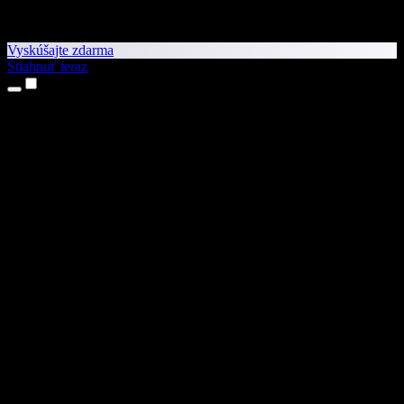
Vyskúšajte zdarma
Stiahnuť teraz
Produkty
Prevod textu na reč
Aplikácie pre iPhone a iPad
Aplikácia pre Android
Rozšírenie pre Chrome
Rozšírenie pre Edge
Webová aplikácia
Aplikácia pre Mac
Aplikácia pre Windows