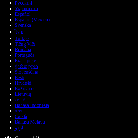
Русский
Українська
Español
Español (México)
Svenska
ไทย
Türkçe
Tiếng Việt
Română
Português
Български
ქართული
Slovenščina
Eesti
Hrvatski
Ελληνικά
Lietuvių
עברית
Bahasa Indonesia
বাংলা
Català
Bahasa Melayu
اردو