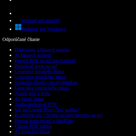
Stiahnuť pre macOS
Stiahnuť pre Windows
Odporúčané čítanie
Diktovanie a hlasové písanie
AI hlasový asistent
Prevod PDF na reč pre Android
Prehrávač textu na reč
Generátor ženského hlasu
Generátor mužského hlasu
Najlepšie čítačky pre dyslektikov
Generátor robotického hlasu
Anime hlas z textu
AI menič hlasu
Audio prehrávač PDF
Vie mi Google Docs čítať nahlas?
Rozšírenie pre Chrome na prevod textu na reč
Prevod textu na reč v hindčine
Čítanie PDF nahlas
AI generátor hlasu