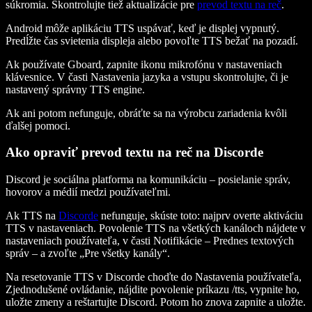
súkromia. Skontrolujte tiež aktualizácie pre
prevod textu na reč
.
Android môže aplikáciu TTS uspávať, keď je displej vypnutý.
Predĺžte čas svietenia displeja alebo povoľte TTS bežať na pozadí.
Ak používate Gboard, zapnite ikonu mikrofónu v nastaveniach
klávesnice. V časti Nastavenia jazyka a vstupu skontrolujte, či je
nastavený správny TTS engine.
Ak ani potom nefunguje, obráťte sa na výrobcu zariadenia kvôli
ďalšej pomoci.
Ako opraviť prevod textu na reč na Discorde
Discord je sociálna platforma na komunikáciu – posielanie správ,
hovorov a médií medzi používateľmi.
Ak TTS na
Discorde
nefunguje, skúste toto: najprv overte aktiváciu
TTS v nastaveniach. Povolenie TTS na všetkých kanáloch nájdete v
nastaveniach používateľa, v časti Notifikácie – Prednes textových
správ – a zvoľte „Pre všetky kanály“.
Na resetovanie TTS v Discorde choďte do Nastavenia používateľa,
Zjednodušené ovládanie, nájdite povolenie príkazu /tts, vypnite ho,
uložte zmeny a reštartujte Discord. Potom ho znova zapnite a uložte.