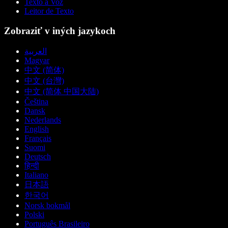
Texto a Voz
Leitor de Texto
Zobraziť v iných jazykoch
العربية
Magyar
中文 (简体)
中文 (台灣)
中文 (简体 中国大陆)
Čeština
Dansk
Nederlands
English
Français
Suomi
Deutsch
हिन्दी
Italiano
日本語
한국어
Norsk bokmål
Polski
Português Brasileiro