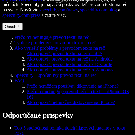
médiách. Speechify je najväčší poskytovateľ prevodu textu na reč
na svete. Navštívte
speechify.com/news
,
speechify.com/blog
a
speechify.com/press
a zistite viac.
Obsah
Prečo mi nefunguje prevod textu na reč?
Typické problémy s prevodom textu na reč
Ako vyriešiť problémy s prevodom textu na reč
Ako opraviť prevod textu na reč na iOS
Ako opraviť prevod textu na reč na Androide
Ako opraviť prevod textu na reč na Discorde
Ako opraviť prevod textu na reč vo Windows
Speechify – spoľahlivý prevod textu na reč
FAQ
Prečo nemôžem používať diktovanie na iPhone?
Prečo mi nefunguje prevod reči na text na iPhone iOS
16?
Ako opraviť nefunkčné diktovanie na iPhone?
Odporúčané príspevky
Top 5 spoločností ponúkajúcich hlasových agentov v roku
2026