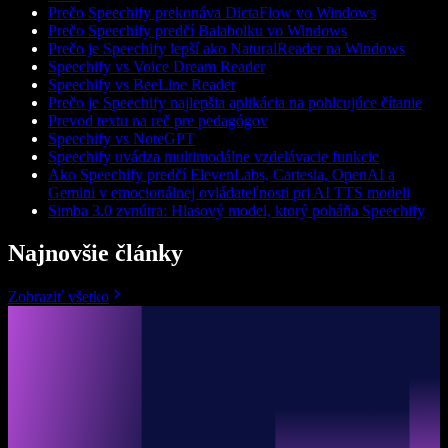
Prečo Speechify prekonáva DictaFlow vo Windows
Prečo Speechify predčí Balabolku vo Windows
Prečo je Speechify lepší ako NaturalReader na Windows
Speechify vs Voice Dream Reader
Speechify vs BeeLine Reader
Prečo je Speechify najlepšia aplikácia na pohlcujúce čítanie
Prevod textu na reč pre pedagógov
Speechify vs NoteGPT
Speechify uvádza multimodálne vzdelávacie funkcie
Ako Speechify predčí ElevenLabs, Cartesia, OpenAI a
Gemini v emocionálnej ovládateľnosti pri AI TTS modeli
Simba 3.0 zvnútra: Hlasový model, ktorý poháňa Speechify
Najnovšie články
Zobraziť všetko