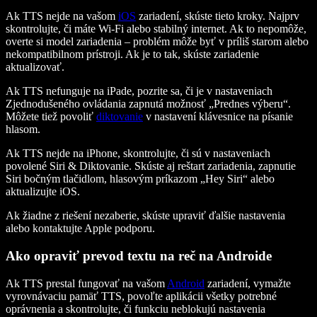
Ak TTS nejde na vašom
iOS
zariadení, skúste tieto kroky. Najprv
skontrolujte, či máte Wi‑Fi alebo stabilný internet. Ak to nepomôže,
overte si model zariadenia – problém môže byť v príliš starom alebo
nekompatibilnom prístroji. Ak je to tak, skúste zariadenie
aktualizovať.
Ak TTS nefunguje na iPade, pozrite sa, či je v nastaveniach
Zjednodušeného ovládania zapnutá možnosť „Prednes výberu“.
Môžete tiež povoliť
diktovanie
v nastavení klávesnice na písanie
hlasom.
Ak TTS nejde na iPhone, skontrolujte, či sú v nastaveniach
povolené Siri & Diktovanie. Skúste aj reštart zariadenia, zapnutie
Siri bočným tlačidlom, hlasovým príkazom „Hey Siri“ alebo
aktualizujte iOS.
Ak žiadne z riešení nezaberie, skúste upraviť ďalšie nastavenia
alebo kontaktujte Apple podporu.
Ako opraviť prevod textu na reč na Androide
Ak TTS prestal fungovať na vašom
Android
zariadení, vymažte
vyrovnávaciu pamäť TTS, povoľte aplikácii všetky potrebné
oprávnenia a skontrolujte, či funkciu neblokujú nastavenia