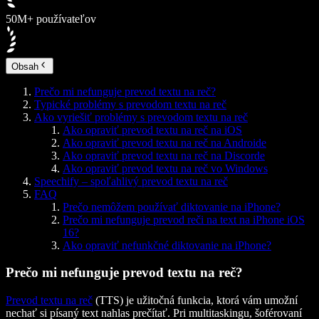
50M+ používateľov
Obsah
Prečo mi nefunguje prevod textu na reč?
Typické problémy s prevodom textu na reč
Ako vyriešiť problémy s prevodom textu na reč
Ako opraviť prevod textu na reč na iOS
Ako opraviť prevod textu na reč na Androide
Ako opraviť prevod textu na reč na Discorde
Ako opraviť prevod textu na reč vo Windows
Speechify – spoľahlivý prevod textu na reč
FAQ
Prečo nemôžem používať diktovanie na iPhone?
Prečo mi nefunguje prevod reči na text na iPhone iOS
16?
Ako opraviť nefunkčné diktovanie na iPhone?
Prečo mi nefunguje prevod textu na reč?
Prevod textu na reč
(TTS) je užitočná funkcia, ktorá vám umožní
nechať si písaný text nahlas prečítať. Pri multitaskingu, šoférovaní