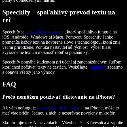
plány s obmedzenými hlasmi.
Speechify – spoľahlivý prevod textu na
reč
Speechify je
prekladač textu na reč
, ktorý spoľahlivo funguje na
iOS, Androide, Windows aj Macu. Pomocou Speechify ľahko
premeníte každý text na hovorené slovo s technológiou, ktorá znie
veľmi prirodzene. Ponúka nastaviteľnú rýchlosť, výber hlasu,
zvýraznenie textu a možnosť robiť si poznámky.
Speechify pomáha študentom pri učení aj zaneprázdneným ľuďom,
ktorí chcú počúvať texty na cestách. Vyskúšajte
Speechify
zadarmo
a objavte všetky jeho výhody.
FAQ
Prečo nemôžem používať diktovanie na iPhone?
Ak vám nefunguje
rozpoznávanie reči na text
na iPhone, môže to
mať viac príčin. Jednou z nich je nesprávne povolený mikrofón.
Skontrolujte to v Nastaveniach – Všeobecné – Klávesnica a zapnite