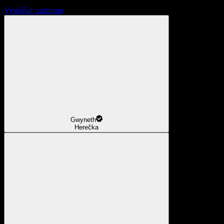
Vyskúšať zadarmo
Gwyneth
Herečka