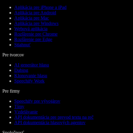
Aplikácia pre iPhone a iPad
Aplikácia pre Android
Aplikácia pre Mac
Aplikácia pre Windows
Webová aplikácia
Rozšírenie pre Chrome
Rozšírenie pre Edge
Stiahnuť
Pre tvorcov
AI generátor hlasu
Dabing
Klonovanie hlasu
Speechify Work
Pre firmy
Speechify pre vývojárov
Tímy
Vzdelávanie
API dokumentácia pre prevod textu na reč
API dokumentácia hlasových agentov
Spoločnosť