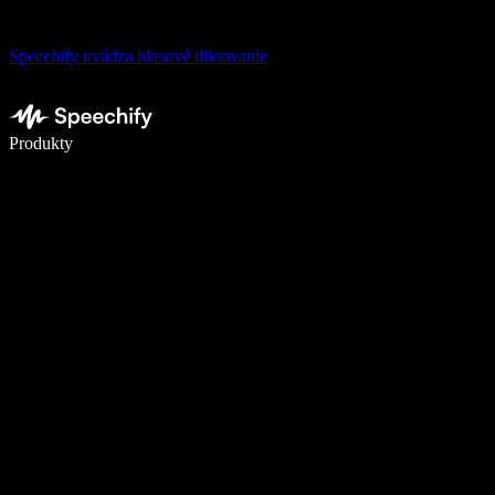
Speechify uvádza hlasové diktovanie
Píšte 5× rýchlejšie pomocou hlasového diktovania
Produkty
Zistiť viac