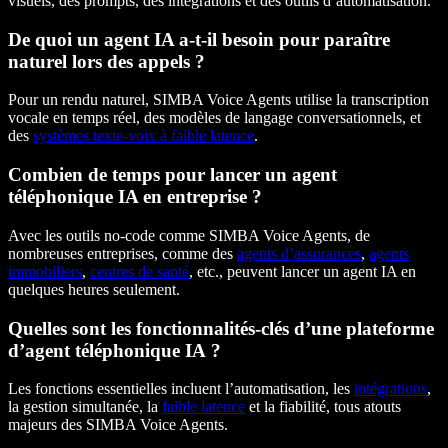
visuels, des prompts, des intégrations et des outils d’automatisation.
De quoi un agent IA a-t-il besoin pour paraître
naturel lors des appels ?
Pour un rendu naturel, SIMBA Voice Agents utilise la transcription
vocale en temps réel, des modèles de langage conversationnels, et
des
systèmes texte-voix à faible latence
.
Combien de temps pour lancer un agent
téléphonique IA en entreprise ?
Avec les outils no-code comme SIMBA Voice Agents, de
nombreuses entreprises, comme des
agents d’assurances
,
agents
immobiliers
,
centres de santé
, etc., peuvent lancer un agent IA en
quelques heures seulement.
Quelles sont les fonctionnalités-clés d’une plateforme
d’agent téléphonique IA ?
Les fonctions essentielles incluent l’automatisation, les
intégrations
,
la gestion simultanée, la
faible latence
et la fiabilité, tous atouts
majeurs des SIMBA Voice Agents.