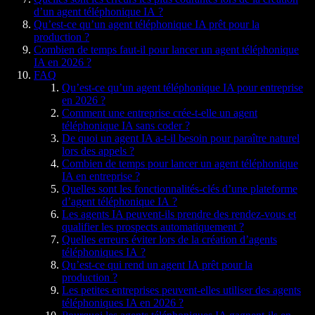
d’un agent téléphonique IA ?
Qu’est-ce qu’un agent téléphonique IA prêt pour la
production ?
Combien de temps faut-il pour lancer un agent téléphonique
IA en 2026 ?
FAQ
Qu’est-ce qu’un agent téléphonique IA pour entreprise
en 2026 ?
Comment une entreprise crée-t-elle un agent
téléphonique IA sans coder ?
De quoi un agent IA a-t-il besoin pour paraître naturel
lors des appels ?
Combien de temps pour lancer un agent téléphonique
IA en entreprise ?
Quelles sont les fonctionnalités-clés d’une plateforme
d’agent téléphonique IA ?
Les agents IA peuvent-ils prendre des rendez-vous et
qualifier les prospects automatiquement ?
Quelles erreurs éviter lors de la création d’agents
téléphoniques IA ?
Qu’est-ce qui rend un agent IA prêt pour la
production ?
Les petites entreprises peuvent-elles utiliser des agents
téléphoniques IA en 2026 ?