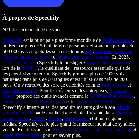
À propos de Speechify
N°1 des lecteurs de texte vocal
Speechify
est la principale plateforme mondiale de
synthèse vocale
,
utilisée par plus de 50 millions de personnes et soutenue par plus de
500 000 avis cinq étoiles sur ses solutions
iOS
,
Android
,
extension
Chrome
,
application web
et
application Mac de bureau
. En 2025,
Apple a décerné
à Speechify le prestigieux
Apple Design Award
lors de la
WWDC
, le qualifiant de « ressource essentielle qui aide
les gens à vivre mieux ». Speechify propose plus de 1000 voix
naturelles dans plus de 60 langues et est utilisé dans près de 200
pays. On y retrouve des voix de célébrités comme
Snoop Dogg
et
Gwyneth Paltrow
. Pour les créateurs et les entreprises,
Speechify
Studio
propose des outils avancés comme le
Générateur de voix IA
,
Clonage vocal IA
,
Doublage IA
et le
changeur de voix IA
.
Speechify alimente aussi des produits majeurs grâce à son
API de
synthèse vocale
haute qualité et abordable. Présenté dans
The Wall
Street Journal
,
CNBC
,
Forbes
,
TechCrunch
et d’autres grands
médias, Speechify est le plus grand fournisseur mondial de synthèse
vocale. Rendez-vous sur
speechify.com/news
,
speechify.com/blog
et
speechify.com/press
pour en savoir plus.