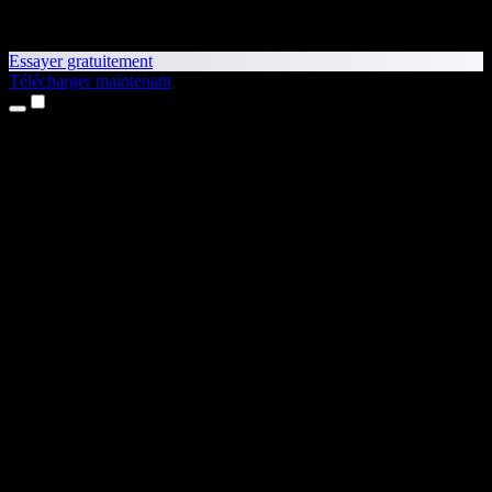
Essayer gratuitement
Télécharger maintenant
Produits
Synthèse vocale
Apps iPhone et iPad
App Android
Extension Chrome
Extension Edge
Application web
App Mac
App Windows