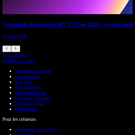
Comment choisir une API TTS en 2026 : ce que révèle l
15 mai 2026
1
Tout afficher
Synthèse vocale
App iPhone et iPad
App Android
App Mac
App Windows
Application web
Extension Chrome
Extension Edge
Télécharger
Pour les créateurs
Générateur de voix IA
Doublage