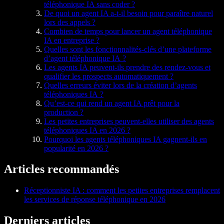
téléphonique IA sans coder ?
De quoi un agent IA a-t-il besoin pour paraître naturel
lors des appels ?
Combien de temps pour lancer un agent téléphonique
IA en entreprise ?
Quelles sont les fonctionnalités-clés d’une plateforme
d’agent téléphonique IA ?
Les agents IA peuvent-ils prendre des rendez-vous et
qualifier les prospects automatiquement ?
Quelles erreurs éviter lors de la création d’agents
téléphoniques IA ?
Qu’est-ce qui rend un agent IA prêt pour la
production ?
Les petites entreprises peuvent-elles utiliser des agents
téléphoniques IA en 2026 ?
Pourquoi les agents téléphoniques IA gagnent-ils en
popularité en 2026 ?
Articles recommandés
Réceptionniste IA : comment les petites entreprises remplacent
les services de réponse téléphonique en 2026
Derniers articles