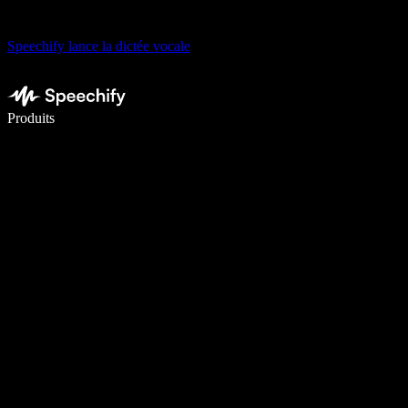
Speechify lance la dictée vocale
Écrivez 5× plus vite grâce à la dictée vocale
Produits
En savoir plus