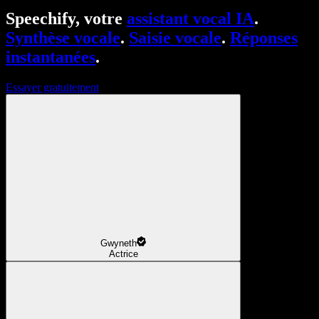
Speechify, votre
assistant vocal IA
.
Synthèse vocale
.
Saisie vocale
.
Réponses
instantanées
.
Essayer gratuitement
Gwyneth
Actrice