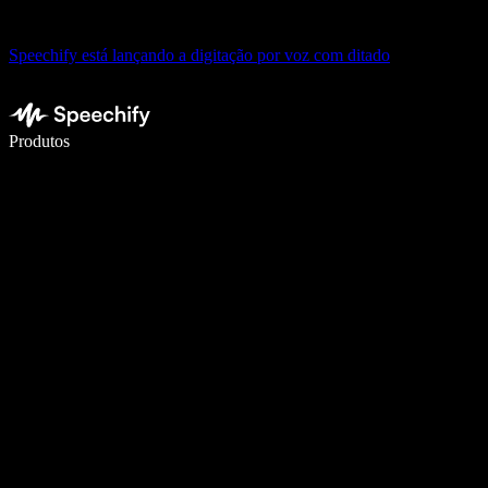
Speechify está lançando a digitação por voz com ditado
Escreva 5× mais rápido com digitação por voz
Produtos
Saiba mais