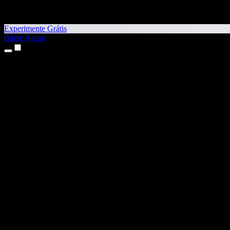
Experimente Grátis
Baixe Agora
Produtos
Texto para Fala
Apps para iPhone e iPad
App para Android
Extensão para Chrome
Extensão para Edge
App Web
App para Mac
App para Windows