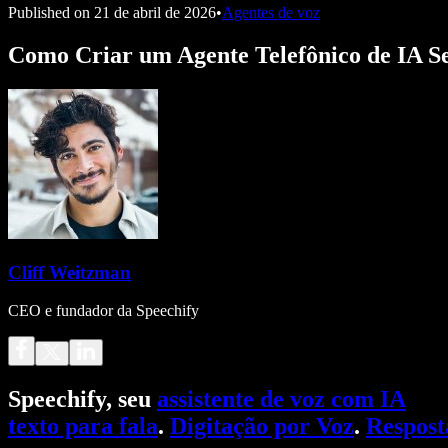
Published on
21 de abril de 2026
•
Agentes de voz
Como Criar um Agente Telefônico de IA 
Cliff Weitzman
CEO e fundador da Speechify
Speechify, seu
assistente de voz com IA
texto para fala
.
Digitação por Voz
.
Respost