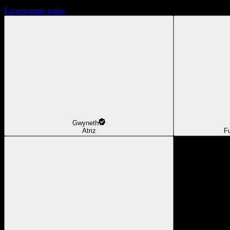
Experimente grátis
Gwyneth
Atriz
F