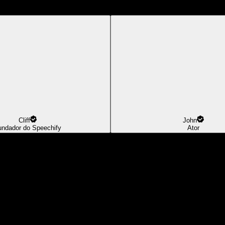
Cliff
John
undador do Speechify
Ator