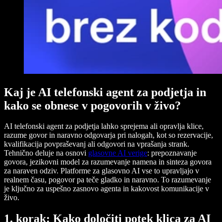
Kaj je AI telefonski agent za podjetja in
kako se obnese v pogovorih v živo?
AI telefonski agent za podjetja lahko sprejema ali opravlja klice,
razume govor in naravno odgovarja pri nalogah, kot so rezervacije,
kvalifikacija povpraševanj ali odgovori na vprašanja strank.
Tehnično deluje na osnovi
glasovne AI verige
: prepoznavanje
govora, jezikovni model za razumevanje namena in sinteza govora
za naraven odziv. Platforme za glasovno AI vse to upravljajo v
realnem času, pogovor pa teče gladko in naravno. To razumevanje
je ključno za uspešno zasnovo agenta in kakovost komunikacije v
živo.
1. korak: Kako določiti potek klica za AI