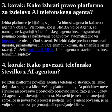
3. korak: Kako izbrati pravo platformo
za izdelavo AI telefonskega agenta?
Izbira platforme je ključna, saj določa hitrost zagona in kakovost
agenta v obsegu. Platforme, kot je SIMBA Voice Agents, so
namenjene izgradnji AI telefonskega agenta brez programiranja in
ponujajo orodja za načrtovanje pogovorov, avtomatizacijo ter
integracije
z obstoječimi sistemi. Pri izbiri dajte prednost enostavni
uporabi, prilagodljivosti in vgrajenim funkcijam, da zmanjšate lasten
razvoj. Če želite
začeti s SIMBA
, lahko agenta nastavite hitro, brez
tehničnih zapletov.
4. korak: Kako povezati telefonsko
številko z AI agentom?
Po izbiri platforme povežite agenta s telefonsko številko, da lahko
dejansko sprejema klice. Večina platform omogoča pridobitev nove
številke ali povezavo z obstoječo poslovno linijo, zato je vključitev
AI agenta v poslovanje preprosta. Nastaviti je treba preusmerjanje,
sprožilce in povezavo s procesi podjetja. Ko je agent povezan, je na
voljo strankam za sprejemanje ali opravljanje klicev.