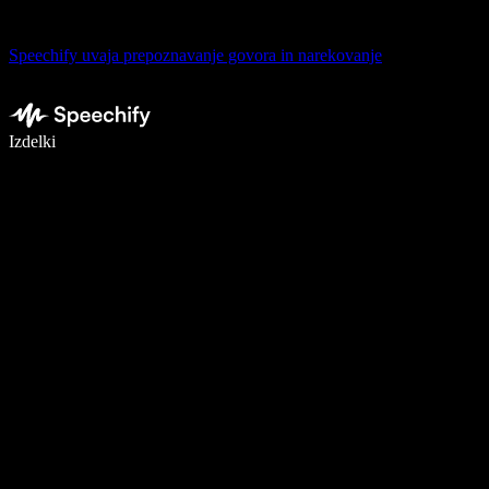
Speechify uvaja prepoznavanje govora in narekovanje
Pišite 5× hitreje z narekovanjem
Izdelki
Več o tem