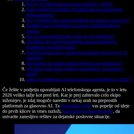
Kaj je AI telefonski agent za podjetja v 2026?
Kako podjetja zgradijo AI telefonskega agenta brez
programiranja?
Kaj AI telefonski agent potrebuje za naraven pogovor?
Koliko časa je potrebno za zagon AI telefonskega
agenta?
Kaj so najpomembnejše funkcije AI platforme?
Ali lahko AI agent samodejno naroča termine in
kvalificira povpraševanja?
Katerih napak naj se podjetja izogibajo pri razvoju AI
agentov?
Kaj naredi AI agenta pripravljenega za produkcijo?
Ali lahko tudi mala podjetja uporabljajo AI agente v
2026?
Zakaj AI telefonski agenti postajajo priljubljeni v 2026?
Če želite v podjetju uporabljati AI telefonskega agenta, je to v letu
2026 veliko lažje kot pred leti. Kar je prej zahtevalo celo ekipo
inženirjev, je zdaj mogoče narediti v nekaj urah na preprostih
platformah za glasovno AI. Ta
začetniški vodič
vas popelje od ideje
do prvih klicev in vmes razloži,
kako deluje glasovni agent
, da
ustvarite zanesljivo rešitev za dejanske poslovne situacije.