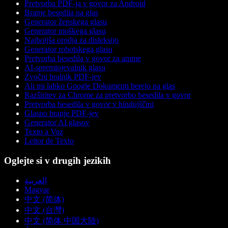
Pretvorba PDF-ja v govor za Android
Branje besedila na glas
Generator ženskega glasu
Generator moškega glasu
Najboljša orodja za disleksijo
Generator robotskega glasu
Pretvorba besedila v govor za anime
AI-spreminjevalnik glasu
Zvočni bralnik PDF-jev
Ali mi lahko Google Dokumenti berejo na glas
Razširitev za Chrome za pretvorbo besedila v govor
Pretvorba besedila v govor v hindujščini
Glasno branje PDF-jev
Generator AI glasov
Texto a Voz
Leitor de Texto
Oglejte si v drugih jezikih
العربية
Magyar
中文 (简体)
中文 (台灣)
中文 (简体 中国大陆)