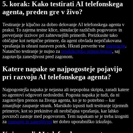
5. korak: Kako testirati AI telefonskega
agenta, preden gre v živo?
Testiranje je ključno za dobro delovanje AI telefonskega agenta v
praksi. To zajema testne klice, simulacije različnih pogovorov in
preverjanje izzivov pri zahtevnejših primerih. Preizkusite tako
običajne kot netipične primere, da agent obvlada nepričakovana
vprašanja in ohrani naraven potek. Hkrati preverite vse
integracije
.
Natančno testiranje je nujno za
produkcijsko pripravljenost
, saj
zagotavlja zanesljivost pred zagonom.
Katere napake se najpogosteje pojavijo
pri razvoju AI telefonskega agenta?
Najpogostejša napaka je nejasna ali nepopolna skripta, zaradi katere
so agentovi odgovori nedosledni. Pogosta napaka je tudi, da ni
zagotovljen prenos na živega agenta, ko je to potrebno – kar
zmanjšuje zaupanje strank. Marsikdo izpusti tudi testiranje izjemnih
primerov, kot so prekinitve ali neobičajna vprašanja, kar lahko
povzroči zastoje med pogovorom. Tem napakam se je treba izogniti
za
zaupanje in zanesljivost
ter dobro uporabniško izkušnjo.