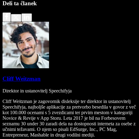
Deli ta članek
Cliff Weitzman
Direktor in ustanovitelj Speechifyja
Cliff Weitzman je zagovornik disleksije ter direktor in ustanovitelj
Speechifyja, najboljše aplikacije za pretvorbo besedila v govor z več
kot 100.000 ocenami s 5 zvezdicami ter prvim mestom v kategoriji
Novice & Revije v App Storu. Leta 2017 je bil na Forbesovem
seznamu 30 under 30 zaradi dela na dostopnosti interneta za osebe z
učnimi težavami. O njem so pisali EdSurge, Inc., PC Mag,
Entrepreneur, Mashable in drugi vodilni mediji.