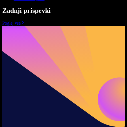
Zadnji prispevki
Poglej vse