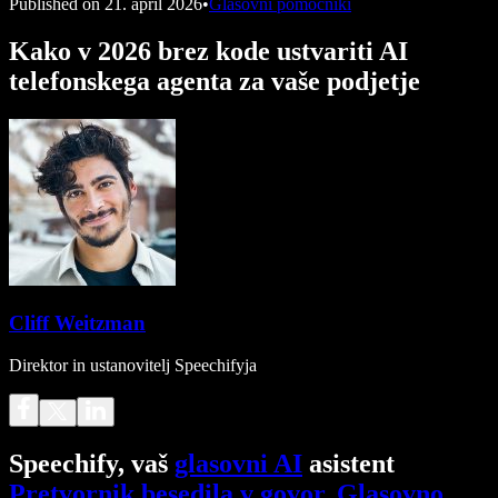
Published on
21. april 2026
•
Glasovni pomočniki
Kako v 2026 brez kode ustvariti AI
telefonskega agenta za vaše podjetje
Cliff Weitzman
Direktor in ustanovitelj Speechifyja
Speechify, vaš
glasovni AI
asistent
Pretvornik besedila v govor
.
Glasovno