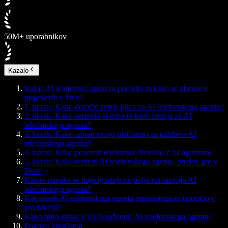
50M+ uporabnikov
Kazalo
Kaj je AI telefonski agent za podjetja in kako se obnese v
pogovorih v živo?
1. korak: Kako določiti potek klica za AI telefonskega agenta?
2. korak: Kako sestaviti skripto in bazo znanja za AI
telefonskega agenta?
3. korak: Kako izbrati pravo platformo za izdelavo AI
telefonskega agenta?
4. korak: Kako povezati telefonsko številko z AI agentom?
5. korak: Kako testirati AI telefonskega agenta, preden gre v
živo?
Katere napake se najpogosteje pojavijo pri razvoju AI
telefonskega agenta?
Kaj naredi AI telefonskega agenta primernega za uporabo v
produkciji?
Kako hitro lahko v 2026 zaženete AI telefonskega agenta?
Pogosta vprašanja