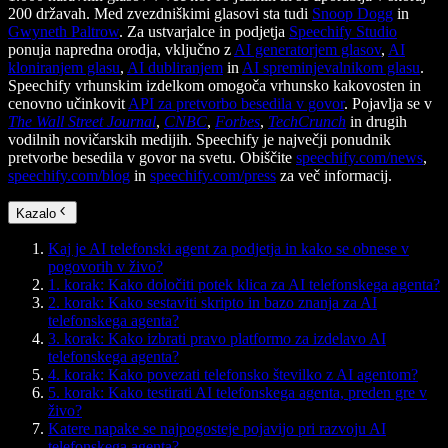
200 državah. Med zvezdniškimi glasovi sta tudi
Snoop Dogg
in
Gwyneth Paltrow
. Za ustvarjalce in podjetja
Speechify Studio
ponuja napredna orodja, vključno z
AI generatorjem glasov
,
AI
kloniranjem glasu
,
AI dubliranjem
in
AI spreminjevalnikom glasu
.
Speechify vrhunskim izdelkom omogoča vrhunsko kakovosten in
cenovno učinkovit
API za pretvorbo besedila v govor
. Pojavlja se v
The Wall Street Journal
,
CNBC
,
Forbes
,
TechCrunch
in drugih
vodilnih novičarskih medijih. Speechify je največji ponudnik
pretvorbe besedila v govor na svetu. Obiščite
speechify.com/news
,
speechify.com/blog
in
speechify.com/press
za več informacij.
Kazalo
Kaj je AI telefonski agent za podjetja in kako se obnese v
pogovorih v živo?
1. korak: Kako določiti potek klica za AI telefonskega agenta?
2. korak: Kako sestaviti skripto in bazo znanja za AI
telefonskega agenta?
3. korak: Kako izbrati pravo platformo za izdelavo AI
telefonskega agenta?
4. korak: Kako povezati telefonsko številko z AI agentom?
5. korak: Kako testirati AI telefonskega agenta, preden gre v
živo?
Katere napake se najpogosteje pojavijo pri razvoju AI
telefonskega agenta?