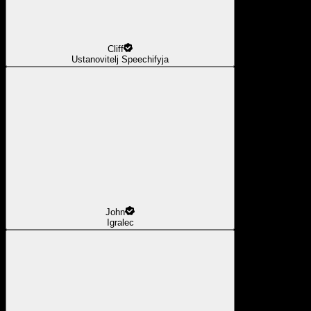
Cliff
Ustanovitelj Speechifyja
John
Igralec