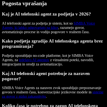
Pogosta vprašanja
Kaj je AI telefonski agent za podjetja v 2026?
AI telefonski agent za podjetja je sistem, kot so
SIMBA Voice
Agents, ki lahko odgovarjajo na klice
, razumejo govor,
avtomatizirajo procese in vodijo pogovore v realnem času.
Kako podjetja zgradijo AI telefonskega agenta brez
programiranja?
Podjetja uporabljajo no-code platforme, kot je SIMBA Voice
Agents, za
izdelavo AI agentov
z vizualnimi poteki, navodili,
integracijami in orodji za avtomatizacijo.
Kaj AI telefonski agent potrebuje za naraven
pogovor?
SIMBA Voice Agents za naraven zvok uporabljajo prepoznavanje
govora v realnem času, konverzacijske jezikovne modele in
sisteme
za govor z nizko zakasnitvijo
.
Koliko časa je potrebno za zagon AI telefonskega