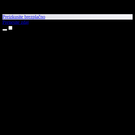
Preizkusite brezplačno
Prenesite zdaj
Izdelki
Pretvorba besedila v govor
Aplikaciji za iPhone in iPad
Aplikacija za Android
Razširitev za Chrome
Razširitev za Edge
Spletna aplikacija
Aplikacija za Mac
Aplikacija za Windows