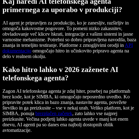
Kaj naredi AI telefonskega agenta
primernega za uporabo v produkciji?
AI agent je pripravljen za produkcijo, ko je zanesljiv, razširljiv in
omogoča kakovostne pogovore. To pomeni nizko zakasnitev,
obvladovanje več klicev hkrati, integracije z vašimi sistemi in jasne
varnostne mehanizme. Potrebni so dobro pripravljena navodila, baza
znanja in temeljito testiranje. Platforme z zmogljivimi orodji in
API
dokumentacijo
omogočajo hitro in učinkovito pripravo agenta na
delo v realnem okolju.
Kako hitro lahko v 2026 zaženete AI
telefonskega agenta?
Zagon AI telefonskega agenta je zdaj hiter, posebej na platformah
brez kode, kot je SIMBA, ki omogočajo neposredno uvedbo. Ko
pripravite potek klica in bazo znanja, nastavite agenta, povežete
številko in ga preizkusite – vse v nekaj urah. Veliko platform, kot je
SIMBA, ponuja
brezplačen začetek
, zato lahko vse najprej
preizkusite. Večina podjetij lahko agenta uvede v manj kot enem
dnevu, AI agenti pa so danes ena najbolj dostopnih oblik
avtomatizacije.