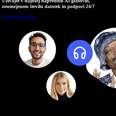
Uživajte v najbolj naprednih AI glasovih,
neomejenem številu datotek in podpori 24/7
Preizkusi brezplačno