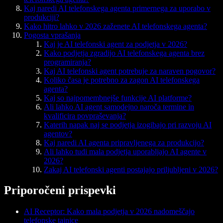
Kaj naredi AI telefonskega agenta primernega za uporabo v
produkciji?
Kako hitro lahko v 2026 zaženete AI telefonskega agenta?
Pogosta vprašanja
Kaj je AI telefonski agent za podjetja v 2026?
Kako podjetja zgradijo AI telefonskega agenta brez
programiranja?
Kaj AI telefonski agent potrebuje za naraven pogovor?
Koliko časa je potrebno za zagon AI telefonskega
agenta?
Kaj so najpomembnejše funkcije AI platforme?
Ali lahko AI agent samodejno naroča termine in
kvalificira povpraševanja?
Katerih napak naj se podjetja izogibajo pri razvoju AI
agentov?
Kaj naredi AI agenta pripravljenega za produkcijo?
Ali lahko tudi mala podjetja uporabljajo AI agente v
2026?
Zakaj AI telefonski agenti postajajo priljubljeni v 2026?
Priporočeni prispevki
AI Receptor: Kako mala podjetja v 2026 nadomeščajo
telefonske tajnice