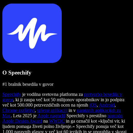
O Speechify
#1 bralnik besedila v govor
Speechify
je vodilna svetovna platforma za
pretvorbo besedila v
govor
, ki ji zaupa več kot 50 milijonov uporabnikov in jo podpira
več kot 500.000 petzvezdičnih ocen na njenih
iOS
,
Android
,
Chrome razširitvi
,
spletni aplikaciji
in v
namiznih aplikacijah za
Mac
. Leta 2025 je
Apple nagradil
Speechify s prestižno
nagrado
Apple Design Award
na
WWDC
in ga označil kot »ključni vir, ki
ljudem pomaga živeti polno življenje.« Speechify ponuja več kot
1.000 naravnih glasov v več kot 60 jezikih in se uporablja v skoraj