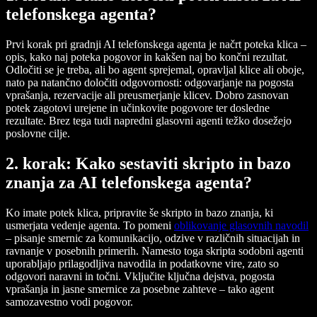
telefonskega agenta?
Prvi korak pri gradnji AI telefonskega agenta je načrt poteka klica –
opis, kako naj poteka pogovor in kakšen naj bo končni rezultat.
Odločiti se je treba, ali bo agent sprejemal, opravljal klice ali oboje,
nato pa natančno določiti odgovornosti: odgovarjanje na pogosta
vprašanja, rezervacije ali preusmerjanje klicev. Dobro zasnovan
potek zagotovi urejene in učinkovite pogovore ter dosledne
rezultate. Brez tega tudi napredni glasovni agenti težko dosežejo
poslovne cilje.
2. korak: Kako sestaviti skripto in bazo
znanja za AI telefonskega agenta?
Ko imate potek klica, pripravite še skripto in bazo znanja, ki
usmerjata vedenje agenta. To pomeni
oblikovanje glasovnih navodil
– pisanje smernic za komunikacijo, odzive v različnih situacijah in
ravnanje v posebnih primerih. Namesto toga skripta sodobni agenti
uporabljajo prilagodljiva navodila in podatkovne vire, zato so
odgovori naravni in točni. Vključite ključna dejstva, pogosta
vprašanja in jasne smernice za posebne zahteve – tako agent
samozavestno vodi pogovor.