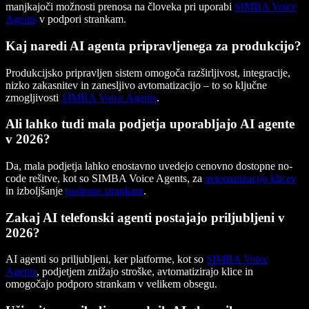
manjkajoči možnosti prenosa na človeka pri uporabi
SIMBA Voice
Agents
v podpori strankam.
Kaj naredi AI agenta pripravljenega za produkcijo?
Produkcijsko pripravljen sistem omogoča razširljivost, integracije,
nizko zakasnitev in zanesljivo avtomatizacijo – to so ključne
zmogljivosti
SIMBA Voice Agents
.
Ali lahko tudi mala podjetja uporabljajo AI agente
v 2026?
Da, mala podjetja lahko enostavno uvedejo cenovno dostopne no-
code rešitve, kot so SIMBA Voice Agents, za
avtomatizacijo klicev
in izboljšanje
podpore strankam
.
Zakaj AI telefonski agenti postajajo priljubljeni v
2026?
AI agenti so priljubljeni, ker platforme, kot so
SIMBA Voice
Agents
, podjetjem znižajo stroške, avtomatizirajo klice in
omogočajo podporo strankam v velikem obsegu.