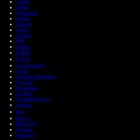
Čeština
Dansk
Nederlands
English
Français
Suomi
Deutsch
हिन्दी
Italiano
日本語
한국어
Norsk bokmål
Polski
Português Brasileiro
Русский
Українська
Español
Español (México)
Svenska
ไทย
Türkçe
Tiếng Việt
Română
Português