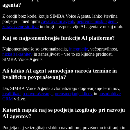
agenta?
Z orodji brez kode, kot je SIMBA Voice Agents, lahko številna
podjetja – med njimi
zavarovalni agenti
,
nepremičninski agenti
,
zdravstvene storitve
in drugi – vzpostavijo AI agenta v nekaj urah.
Kaj so najpomembnejše funkcije AI platforme?
Najpomembnejše so avtomatizacija,
integracije
, večopravilnost,
nizka zakasnitev
in zanesljivost – vse to so ključne prednosti
SIMBA Voice Agents.
Ali lahko AI agent samodejno naroča termine in
kvalificira povpraševanja?
Da, SIMBA Voice Agents avtomatizirajo dogovarjanje terminov,
kvalifikacijo povpraševanja
,
preusmerjanje klicev
in
posodobitve
CRM
v živo.
Katerih napak naj se podjetja izogibajo pri razvoju
AI agentov?
Podjetja naj se izogibajo slabim navodilom, površnemu testiranju in