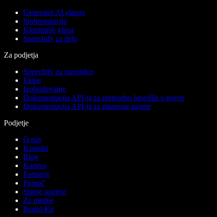
Generator AI glasov
Sinhronizacija
Kloniranje glasu
Speechify za delo
Za podjetja
Speechify za razvijalce
Ekipe
Izobraževanje
Dokumentacija API-ja za pretvorbo besedila v govor
Dokumentacija API-ja za glasovne agente
Podjetje
O nas
Kontakt
Blog
Kariera
Partnerji
Pomoč
Stanje storitve
Za medije
Brand Kit