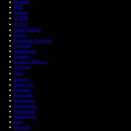
Deutsch
हिन्दी
Italiano
日本語
한국어
Norsk bokmål
Polski
Português Brasileiro
Русский
Українська
Español
Español (México)
Svenska
ไทย
Türkçe
Tiếng Việt
Română
Português
Български
ქართული
Slovenčina
Slovenščina
Eesti
Hrvatski