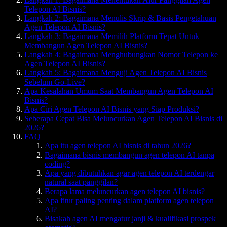
Telepon AI Bisnis?
Langkah 2: Bagaimana Menulis Skrip & Basis Pengetahuan
Agen Telepon AI Bisnis?
Langkah 3: Bagaimana Memilih Platform Tepat Untuk
Membangun Agen Telepon AI Bisnis?
Langkah 4: Bagaimana Menghubungkan Nomor Telepon ke
Agen Telepon AI Bisnis?
Langkah 5: Bagaimana Menguji Agen Telepon AI Bisnis
Sebelum Go-Live?
Apa Kesalahan Umum Saat Membangun Agen Telepon AI
Bisnis?
Apa Ciri Agen Telepon AI Bisnis yang Siap Produksi?
Seberapa Cepat Bisa Meluncurkan Agen Telepon AI Bisnis di
2026?
FAQ
Apa itu agen telepon AI bisnis di tahun 2026?
Bagaimana bisnis membangun agen telepon AI tanpa
coding?
Apa yang dibutuhkan agar agen telepon AI terdengar
natural saat panggilan?
Berapa lama meluncurkan agen telepon AI bisnis?
Apa fitur paling penting dalam platform agen telepon
AI?
Bisakah agen AI mengatur janji & kualifikasi prospek