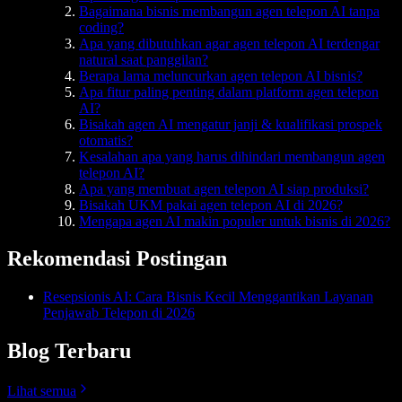
Bagaimana bisnis membangun agen telepon AI tanpa
coding?
Apa yang dibutuhkan agar agen telepon AI terdengar
natural saat panggilan?
Berapa lama meluncurkan agen telepon AI bisnis?
Apa fitur paling penting dalam platform agen telepon
AI?
Bisakah agen AI mengatur janji & kualifikasi prospek
otomatis?
Kesalahan apa yang harus dihindari membangun agen
telepon AI?
Apa yang membuat agen telepon AI siap produksi?
Bisakah UKM pakai agen telepon AI di 2026?
Mengapa agen AI makin populer untuk bisnis di 2026?
Rekomendasi Postingan
Resepsionis AI: Cara Bisnis Kecil Menggantikan Layanan
Penjawab Telepon di 2026
Blog Terbaru
Lihat semua