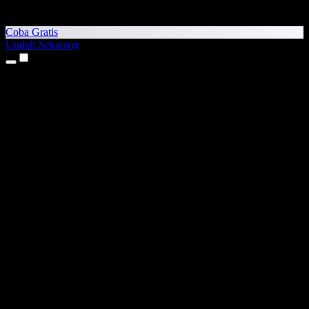
Coba Gratis
Unduh Sekarang
Produk
Teks ke Suara
Aplikasi iPhone & iPad
Aplikasi Android
Ekstensi Chrome
Ekstensi Edge
Aplikasi Web
Aplikasi Mac
Aplikasi Windows
Generator Suara AI
Voice Over
Dubbing
Kloning Suara
Suara Studio