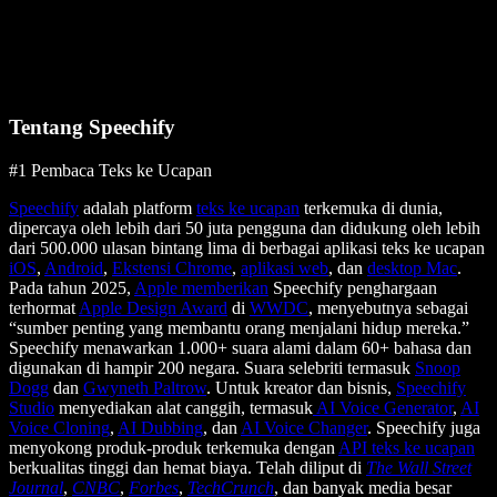
Tentang Speechify
#1 Pembaca Teks ke Ucapan
Speechify
adalah platform
teks ke ucapan
terkemuka di dunia,
dipercaya oleh lebih dari 50 juta pengguna dan didukung oleh lebih
dari 500.000 ulasan bintang lima di berbagai aplikasi teks ke ucapan
iOS
,
Android
,
Ekstensi Chrome
,
aplikasi web
, dan
desktop Mac
.
Pada tahun 2025,
Apple memberikan
Speechify penghargaan
terhormat
Apple Design Award
di
WWDC
, menyebutnya sebagai
“sumber penting yang membantu orang menjalani hidup mereka.”
Speechify menawarkan 1.000+ suara alami dalam 60+ bahasa dan
digunakan di hampir 200 negara. Suara selebriti termasuk
Snoop
Dogg
dan
Gwyneth Paltrow
. Untuk kreator dan bisnis,
Speechify
Studio
menyediakan alat canggih, termasuk
AI Voice Generator
,
AI
Voice Cloning
,
AI Dubbing
, dan
AI Voice Changer
. Speechify juga
menyokong produk-produk terkemuka dengan
API teks ke ucapan
berkualitas tinggi dan hemat biaya. Telah diliput di
The Wall Street
Journal
,
CNBC
,
Forbes
,
TechCrunch
, dan banyak media besar