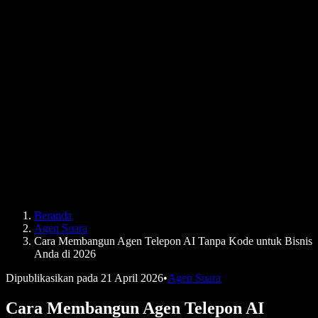
Generator Suara AI
Cerita Pengguna
Bacakan Google Docs
Studi Kasus B2B
Pengubah Suara AI
Ulasan
Aplikasi Pembaca Teks
Pers
Bacakan untuk Saya
Pembaca Teks ke Suara
Perusahaan
Speechify untuk Perusahaan & EDU
Speechify untuk Aksesibilitas di Tempat Kerja
Speechify untuk DSA
Agen Suara SIMBA
Beranda
Speechify untuk Pengembang
Agen Suara
Cara Membangun Agen Telepon AI Tanpa Kode untuk Bisnis
Anda di 2026
Dipublikasikan pada
21 April 2026
•
Agen Suara
Cara Membangun Agen Telepon AI