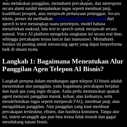
atau melakukan panggilan, memahami percakapan, dan merespons
secara alami sambil menjalankan tugas seperti membuat janji,
kualifikasi prospek, atau menjawab pertanyaan pelanggan. Secara
teknis, proses ini melibatkan
anatomi pipeline voice agent
: dari
speech to text menangkap suara penelepon, model bahasa
menafsirkan maksud, lalu text to speech untuk menjawab secara
natural. Voice AI platform mengelola rangkaian ini secara real time,
sehingga percakapan terasa lancar dan manusiawi. Memahami
fondasi ini penting untuk merancang agent yang dapat berperforma
baik di situasi nyata.
Langkah 1: Bagaimana Menentukan Alur
Panggilan Agen Telepon AI Bisnis?
Langkah pertama dalam membangun agen telepon AI bisnis adalah
menentukan alur panggilan, yaitu bagaimana percakapan berjalan
dan hasil apa yang ingin dicapai. Anda perlu memutuskan apakah
agent melayani panggilan masuk, keluar, atau keduanya, serta
mendefinisikan tugas seperti menjawab FAQ, membuat janji, atau
mengalihkan panggilan. Alur panggilan yang kuat membuat
percakapan terstruktur, efisien, dan hasilnya konsisten. Tanpa alur
ini, sistem secanggih apa pun bisa terasa tidak terarah dan gagal
mendukung tujuan bisnis.