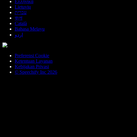
Ελληνικά
Lietuvių
עברית
বাংলা
Català
Bahasa Melayu
اردو
Preferensi Cookie
Ketentuan Layanan
Kebijakan Privasi
© Speechify Inc 2026