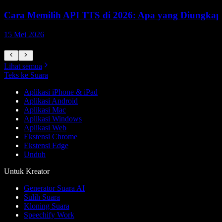
Cara Memilih API TTS di 2026: Apa yang Diungkap L
15 Mei 2026
1
Lihat semua
Teks ke Suara
Aplikasi iPhone & iPad
Aplikasi Android
Aplikasi Mac
Aplikasi Windows
Aplikasi Web
Ekstensi Chrome
Ekstensi Edge
Unduh
Untuk Kreator
Generator Suara AI
Sulih Suara
Kloning Suara
Speechify Work