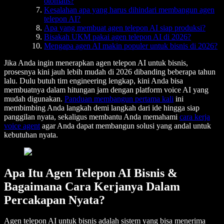
otomatis?
Kesalahan apa yang harus dihindari membangun agen
telepon AI?
Apa yang membuat agen telepon AI siap produksi?
Bisakah UKM pakai agen telepon AI di 2026?
Mengapa agen AI makin populer untuk bisnis di 2026?
Jika Anda ingin menerapkan agen telepon AI untuk bisnis,
prosesnya kini jauh lebih mudah di 2026 dibanding beberapa tahun
lalu. Dulu butuh tim engineering lengkap, kini Anda bisa
membuatnya dalam hitungan jam dengan platform voice AI yang
mudah digunakan.
Panduan membangun pertama kali
ini
membimbing Anda langkah demi langkah dari ide hingga siap
panggilan nyata, sekaligus membantu Anda memahami
cara kerja
voice agent
agar Anda dapat membangun solusi yang andal untuk
kebutuhan nyata.
Apa Itu Agen Telepon AI Bisnis &
Bagaimana Cara Kerjanya Dalam
Percakapan Nyata?
Agen telepon AI untuk bisnis adalah sistem yang bisa menerima