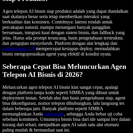
Agen telepon AI bisnis siap produksi adalah yang dapat diandalkan
saat skalanya besar serta tetap memberikan interaksi yang
berkualitas dan konsisten. Contohnya: latensi rendah untuk
percakapan natural, mampu menangani banyak panggilan
bersamaan, integrasi kuat dengan sistem bisnis, dan fallback yang
jelas. Harus ada prompt terancang, basis pengetahuan terstruktur,
dan pengujian menyeluruh. Platform dengan alat lengkap dan
dokumentasi API
mempercepat kesiapan deploy, memudahkan
bisnis mengoperasikan agent yang efektif di kondisi nyata.
Seberapa Cepat Bisa Meluncurkan Agen
Telepon AI Bisnis di 2026?
Meluncurkan agen telepon AI bisnis kini sangat cepat, apalagi
dengan platform tanpa kode seperti SIMBA yang dibuat untuk
deployment instan. Setelah alur dan basis pengetahuan siap, agent
bisa dikonfigurasi, nomor telepon dihubungkan, lalu langsung tes
dalam beberapa jam. Banyak platform seperti SIMBA
memungkinkan Anda
coba gratis
, sehingga Anda bebas uji coba
sebelum komitmen. Umumnya bisnis bisa dari ide sampai live dalam
kurang dari sehari, menjadikan agen AI salah satu alat otomasi
paling mudah & bermanfaat saat ini.