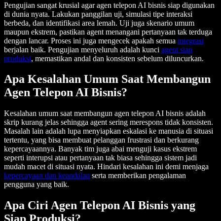
Pengujian sangat krusial agar agen telepon AI bisnis siap digunakan
di dunia nyata. Lakukan panggilan uji, simulasi tipe interaksi
berbeda, dan identifikasi area lemah. Uji juga skenario umum
maupun ekstrem, pastikan agent menangani pertanyaan tak terduga
dengan lancar. Proses ini juga mengecek apakah semua
integrasi
berjalan baik. Pengujian menyeluruh adalah kunci
agent siap
produksi
, memastikan andal dan konsisten sebelum diluncurkan.
Apa Kesalahan Umum Saat Membangun
Agen Telepon AI Bisnis?
Kesalahan umum saat membangun agen telepon AI bisnis adalah
skrip kurang jelas sehingga agent sering merespons tidak konsisten.
Masalah lain adalah lupa menyiapkan eskalasi ke manusia di situasi
tertentu, yang bisa membuat pelanggan frustrasi dan berkurang
kepercayaannya. Banyak tim juga abai menguji kasus ekstrem
seperti interupsi atau pertanyaan tak biasa sehingga sistem jadi
mudah macet di situasi nyata. Hindari kesalahan ini demi menjaga
kepercayaan dan keandalan
serta memberikan pengalaman
pengguna yang baik.
Apa Ciri Agen Telepon AI Bisnis yang
Siap Produksi?