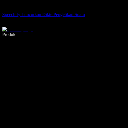
Speechify Luncurkan Dikte Pengetikan Suara
Menulis 5× lebih cepat dengan dikte suara
Produk
Pelajari lebih lanjut