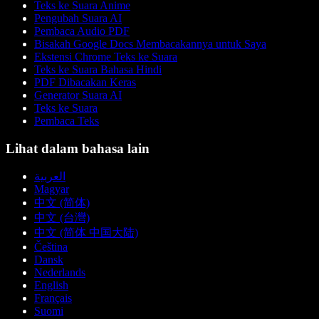
Teks ke Suara Anime
Pengubah Suara AI
Pembaca Audio PDF
Bisakah Google Docs Membacakannya untuk Saya
Ekstensi Chrome Teks ke Suara
Teks ke Suara Bahasa Hindi
PDF Dibacakan Keras
Generator Suara AI
Teks ke Suara
Pembaca Teks
Lihat dalam bahasa lain
العربية
Magyar
中文 (简体)
中文 (台灣)
中文 (简体 中国大陆)
Čeština
Dansk
Nederlands
English
Français
Suomi