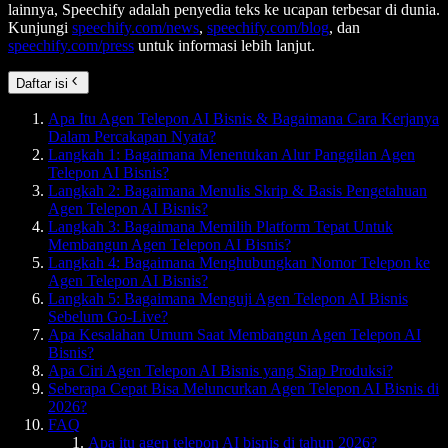
lainnya, Speechify adalah penyedia teks ke ucapan terbesar di dunia.
Kunjungi
speechify.com/news
,
speechify.com/blog
, dan
speechify.com/press
untuk informasi lebih lanjut.
Daftar isi
Apa Itu Agen Telepon AI Bisnis & Bagaimana Cara Kerjanya
Dalam Percakapan Nyata?
Langkah 1: Bagaimana Menentukan Alur Panggilan Agen
Telepon AI Bisnis?
Langkah 2: Bagaimana Menulis Skrip & Basis Pengetahuan
Agen Telepon AI Bisnis?
Langkah 3: Bagaimana Memilih Platform Tepat Untuk
Membangun Agen Telepon AI Bisnis?
Langkah 4: Bagaimana Menghubungkan Nomor Telepon ke
Agen Telepon AI Bisnis?
Langkah 5: Bagaimana Menguji Agen Telepon AI Bisnis
Sebelum Go-Live?
Apa Kesalahan Umum Saat Membangun Agen Telepon AI
Bisnis?
Apa Ciri Agen Telepon AI Bisnis yang Siap Produksi?
Seberapa Cepat Bisa Meluncurkan Agen Telepon AI Bisnis di
2026?
FAQ
Apa itu agen telepon AI bisnis di tahun 2026?