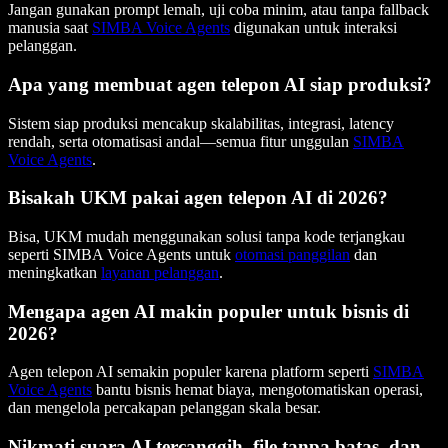
Jangan gunakan prompt lemah, uji coba minim, atau tanpa fallback
manusia saat
SIMBA Voice Agents
digunakan untuk interaksi
pelanggan.
Apa yang membuat agen telepon AI siap produksi?
Sistem siap produksi mencakup skalabilitas, integrasi, latency
rendah, serta otomatisasi andal—semua fitur unggulan
SIMBA
Voice Agents
.
Bisakah UKM pakai agen telepon AI di 2026?
Bisa, UKM mudah menggunakan solusi tanpa kode terjangkau
seperti SIMBA Voice Agents untuk
otomasi panggilan
dan
meningkatkan
layanan pelanggan
.
Mengapa agen AI makin populer untuk bisnis di
2026?
Agen telepon AI semakin populer karena platform seperti
SIMBA
Voice Agents
bantu bisnis hemat biaya, mengotomatiskan operasi,
dan mengelola percakapan pelanggan skala besar.
Nikmati suara AI tercanggih, file tanpa batas, dan