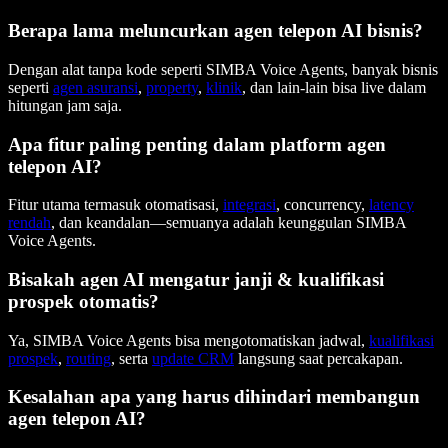
Berapa lama meluncurkan agen telepon AI bisnis?
Dengan alat tanpa kode seperti SIMBA Voice Agents, banyak bisnis
seperti
agen asuransi
,
property
,
klinik
, dan lain-lain bisa live dalam
hitungan jam saja.
Apa fitur paling penting dalam platform agen
telepon AI?
Fitur utama termasuk otomatisasi,
integrasi
, concurrency,
latency
rendah
, dan keandalan—semuanya adalah keunggulan SIMBA
Voice Agents.
Bisakah agen AI mengatur janji & kualifikasi
prospek otomatis?
Ya, SIMBA Voice Agents bisa mengotomatiskan jadwal,
kualifikasi
prospek
,
routing
, serta
update CRM
langsung saat percakapan.
Kesalahan apa yang harus dihindari membangun
agen telepon AI?