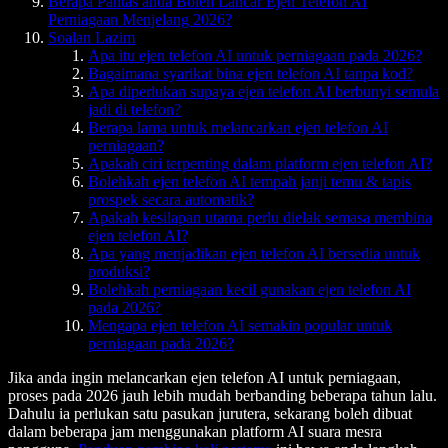
Berapa Pantas anda Boleh Lancar Ejen Telefon AI
Perniagaan Menjelang 2026?
Soalan Lazim
Apa itu ejen telefon AI untuk perniagaan pada 2026?
Bagaimana syarikat bina ejen telefon AI tanpa kod?
Apa diperlukan supaya ejen telefon AI berbunyi semula
jadi di telefon?
Berapa lama untuk melancarkan ejen telefon AI
perniagaan?
Apakah ciri terpenting dalam platform ejen telefon AI?
Bolehkah ejen telefon AI tempah janji temu & tapis
prospek secara automatik?
Apakah kesilapan utama perlu dielak semasa membina
ejen telefon AI?
Apa yang menjadikan ejen telefon AI bersedia untuk
produksi?
Bolehkah perniagaan kecil gunakan ejen telefon AI
pada 2026?
Mengapa ejen telefon AI semakin popular untuk
perniagaan pada 2026?
Jika anda ingin melancarkan ejen telefon AI untuk perniagaan,
proses pada 2026 jauh lebih mudah berbanding beberapa tahun lalu.
Dahulu ia perlukan satu pasukan jurutera, sekarang boleh dibuat
dalam beberapa jam menggunakan platform AI suara mesra