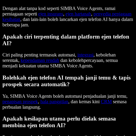
Dengan alat tanpa kod seperti SIMBA Voice Agents, ramai
perniagaan seperti
ejen insurans
,
ejen hartanah
,
penyedia penjagaan
kesihatan
, dan lain-lain boleh lancarkan ejen telefon AI hanya dalam
beberapa jam.
Apakah ciri terpenting dalam platform ejen telefon
AI?
Ciri paling penting termasuk automasi,
integrasi
, kebolehan
serentak,
kependaman rendah
dan kebolehpercayaan, semua
menjadi kekuatan utama SIMBA Voice Agents.
Bolehkah ejen telefon AI tempah janji temu & tapis
prospek secara automatik?
Ya, SIMBA Voice Agents boleh automasi penjadualan janji temu,
penapisan prospek
,
hala panggilan
, dan kemas kini
CRM
semasa
perbualan langsung.
Apakah kesilapan utama perlu dielak semasa
membina ejen telefon AI?