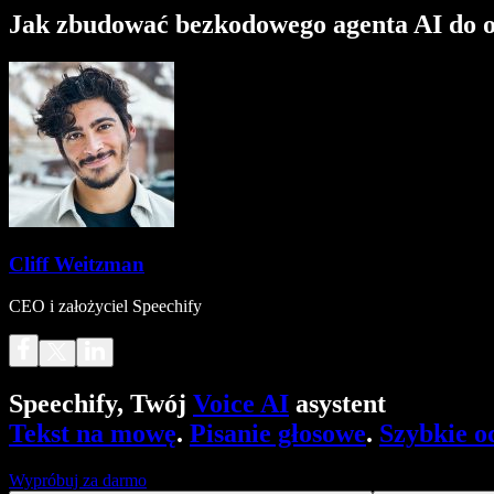
Jak zbudować bezkodowego agenta AI do ob
Cliff Weitzman
CEO i założyciel Speechify
Speechify, Twój
Voice AI
asystent
Tekst na mowę
.
Pisanie głosowe
.
Szybkie o
Wypróbuj za darmo