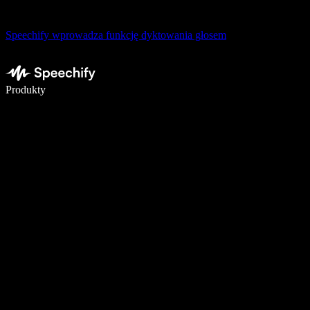
Speechify wprowadza funkcję dyktowania głosem
Pisz 5× szybciej dzięki dyktowaniu głosowemu
Produkty
Dowiedz się więcej