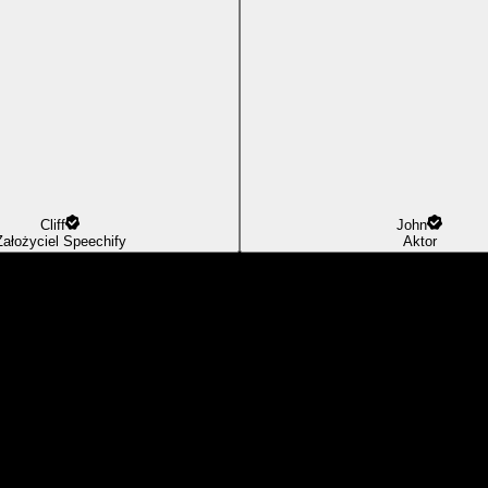
Cliff
John
Założyciel Speechify
Aktor