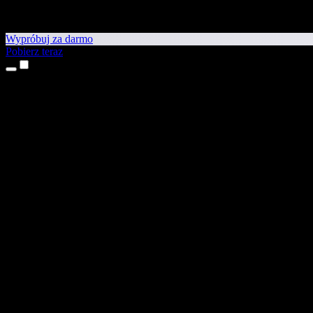
Wypróbuj za darmo
Pobierz teraz
Produkty
Tekst na mowę
Aplikacje na iPhone’a i iPada
Aplikacja na Androida
Rozszerzenie do Chrome
Rozszerzenie do Edge
Aplikacja webowa
Aplikacja na Maca
Aplikacja na Windows