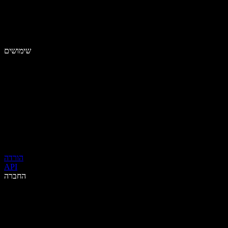
שימושים
הורדה
API
החברה