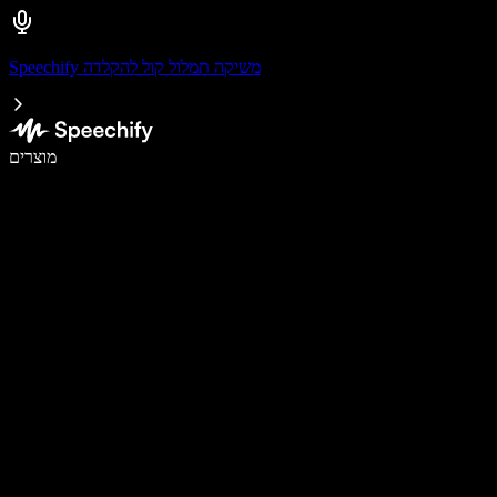
Speechify משיקה תמלול קול להקלדה
לכתוב פי 5 מהר יותר עם הכתבה קולית
מוצרים
למידע נוסף