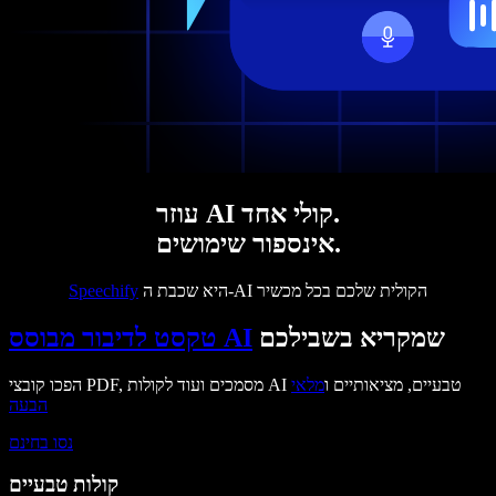
עוזר AI קולי אחד.
אינספור שימושים.
היא שכבת ה-AI הקולית שלכם בכל מכשיר
Speechify
שמקריא בשבילכם
טקסט לדיבור מבוסס AI
הפכו קובצי PDF, מסמכים ועוד לקולות AI טבעיים, מציאותיים ו
מלאי
הבעה
נסו בחינם
קולות טבעיים