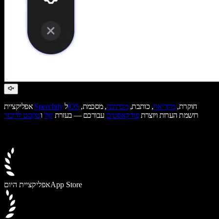
חוקרת,
מקריאה
, כותבת,
מכתיבה
, מסכמת,
iOS
ל
Speechify
אפליקציית
רושמת הערות ויוצרת
פודקאסטים
עבורכם — בעזרת
קול
ו
טקסט לדיבור
App Store
אפליקציית היום