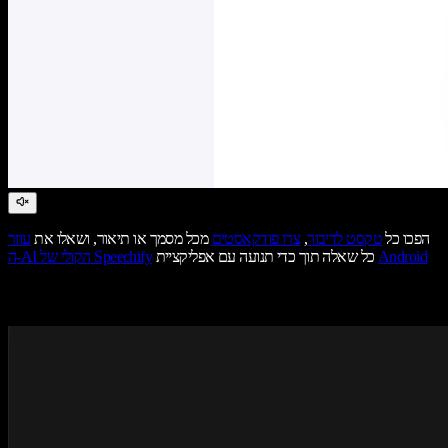
הפכו כל
טקסט לדיבור
,
צרו פודקאסטים
מכל מסמך או תיאור, ושאלו את
עוזר
Android
כל שאלה תוך כדי תנועה עם אפליקציית
ה-AI הקולי של Speechify