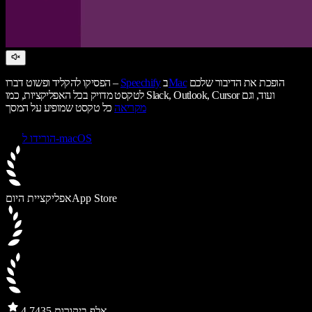
הופכת את הדיבור שלכם
Mac
ב
Speechify
הפסיקו להקליד ופשוט דברו –
לטקסט מדויק בכל האפליקציות, כמו Slack, Outlook, Cursor ועוד, וגם
מקריאה
כל טקסט שמופיע על המסך
הורידו ל-macOS
App Store
אפליקציית היום
435 אלף ביקורות
4.7