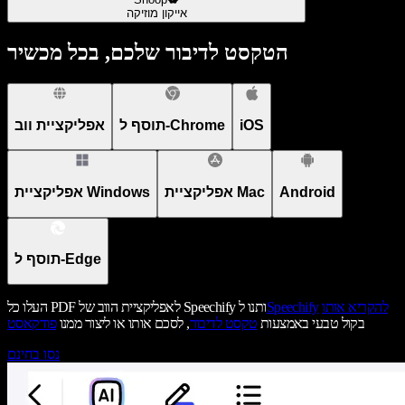
אייקון מוזיקה
הטקסט לדיבור שלכם, בכל מכשיר
iOS
תוסף ל-Chrome
אפליקציית ווב
Android
אפליקציית Mac
אפליקציית Windows
תוסף ל-Edge
להקריא אותו
Speechify
העלו כל PDF לאפליקציית הווב של Speechify ותנו ל
בקול טבעי באמצעות
טקסט לדיבור
, לסכם אותו או ליצור ממנו
פודקאסט
נסו בחינם