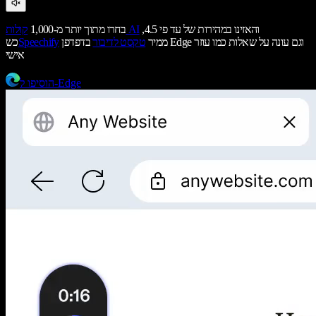
והאזינו במהירות של עד פי 4.5,
קולות AI
בחרו מתוך יותר מ-1,000
ממיר
טקסט לדיבור
בדפדפן Edge וגם עונה על שאלות כמו עוזר
Speechify
כש
אישי
הוסיפו ל-Edge